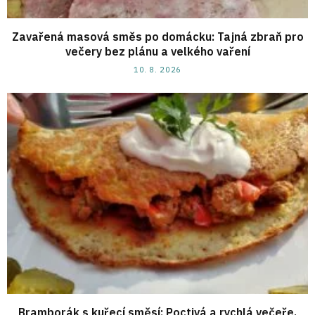
Zavařená masová směs po domácku: Tajná zbraň pro
večery bez plánu a velkého vaření
10. 8. 2026
Bramborák s kuřecí směsí: Poctivá a rychlá večeře,