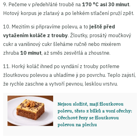
9. Pečeme v předehřáté troubě na
170 °C asi 30 minut
.
Hotový korpus je zlatavý a po lehkém stlačení pruží zpět.
10. Mezitím si připravíme polevu, a to
ještě před
vytažením koláče z trouby
. Žloutky, prosátý moučkový
cukr a vanilinový cukr šleháme ručně nebo mixérem
zhruba
10 minut
, až směs zesvětlá a zhoustne.
11. Horký koláč ihned po vyndání z trouby potřeme
žloutkovou polevou a uhladíme ji po povrchu. Teplo zajistí,
že rychle zaschne a vytvoří pevnou, lesklou vrstvu.
Nejsou složité, mají žloutkovou
polevu, těsto z bílků a voní ořechy:
Ořechové řezy se žloutkovou
polevou na plechu