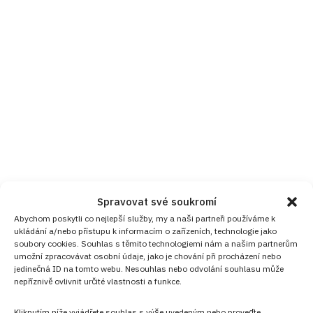
Spravovat své soukromí
Abychom poskytli co nejlepší služby, my a naši partneři používáme k
ukládání a/nebo přístupu k informacím o zařízeních, technologie jako
soubory cookies. Souhlas s těmito technologiemi nám a našim partnerům
umožní zpracovávat osobní údaje, jako je chování při procházení nebo
jedinečná ID na tomto webu. Nesouhlas nebo odvolání souhlasu může
nepříznivě ovlivnit určité vlastnosti a funkce.
Kliknutím níže vyjádřete souhlas s výše uvedeným nebo proveďte