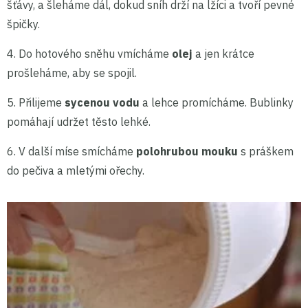
šťávy, a šleháme dál, dokud sníh drží na lžíci a tvoří pevné
špičky.
4. Do hotového sněhu vmícháme
olej
a jen krátce
prošleháme, aby se spojil.
5. Přilijeme
sycenou vodu
a lehce promícháme. Bublinky
pomáhají udržet těsto lehké.
6. V další míse smícháme
polohrubou mouku
s práškem
do pečiva a mletými ořechy.