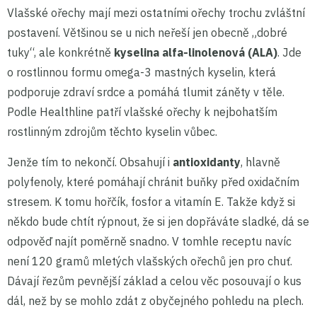
Vlašské ořechy mají mezi ostatními ořechy trochu zvláštní
postavení. Většinou se u nich neřeší jen obecně „dobré
tuky“, ale konkrétně
kyselina alfa-linolenová (ALA)
. Jde
o rostlinnou formu omega-3 mastných kyselin, která
podporuje zdraví srdce a pomáhá tlumit záněty v těle.
Podle Healthline patří vlašské ořechy k nejbohatším
rostlinným zdrojům těchto kyselin vůbec.
Jenže tím to nekončí. Obsahují i
antioxidanty
, hlavně
polyfenoly, které pomáhají chránit buňky před oxidačním
stresem. K tomu hořčík, fosfor a vitamín E. Takže když si
někdo bude chtít rýpnout, že si jen dopřáváte sladké, dá se
odpověď najít poměrně snadno. V tomhle receptu navíc
není 120 gramů mletých vlašských ořechů jen pro chuť.
Dávají řezům pevnější základ a celou věc posouvají o kus
dál, než by se mohlo zdát z obyčejného pohledu na plech.