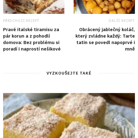
PŘEDCHOZÍ RECEPT
DALŠÍ RECEPT
Pravé italské tiramisu za
Obrácený jablečný koláč,
pár korun a z pohodlí
který zvládne každý: Tarte
domova: Bez problému si
tatin se povedl napoprvé i
poradí i naprostí nešikové
mně
VYZKOUŠEJTE TAKÉ