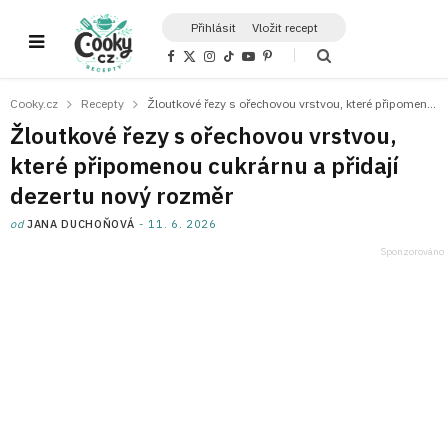
Přihlásit
Vložit recept
F
X
I
T
Y
P
a
(
n
i
o
i
c
T
s
k
u
n
e
w
t
T
T
t
Cooky.cz
Recepty
Žloutkové řezy s ořechovou vrstvou, které připomenou cukrárnu a přidají dezertu nový rozměr
b
i
a
o
u
e
o
t
g
k
b
r
Žloutkové řezy s ořechovou vrstvou,
o
t
r
e
e
k
e
a
s
které připomenou cukrárnu a přidají
r
m
t
)
dezertu nový rozměr
od
JANA DUCHOŇOVÁ
11. 6. 2026