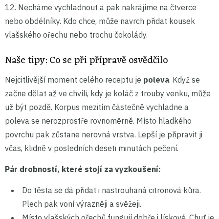
12. Necháme vychladnout a pak nakrájíme na čtverce
nebo obdélníky. Kdo chce, může navrch přidat kousek
vlašského ořechu nebo trochu čokolády.
Naše tipy: Co se při přípravě osvědčilo
Nejcitlivější moment celého receptu je
poleva
. Když se
začne dělat až ve chvíli, kdy je koláč z trouby venku, může
už být pozdě. Korpus mezitím částečně vychladne a
poleva se nerozprostře rovnoměrně. Místo hladkého
povrchu pak zůstane nerovná vrstva. Lepší je připravit ji
včas, klidně v posledních deseti minutách pečení.
Pár drobností, které stojí za vyzkoušení:
Do těsta se dá přidat i nastrouhaná citronová kůra.
Plech pak voní výrazněji a svěžeji.
Místo vlašských ořechů fungují dobře i lískové. Chuť je