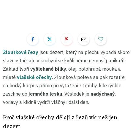
Žloutkové řezy
jsou dezert, který na plechu vypadá skoro
slavnostně, ale v kuchyni se kvůli němu nemusí panikařit.
Základ tvoří
vyšlehané bílky
, olej, polohrubá mouka a
mleté
vlašské ořechy
. Žloutková poleva se pak rozetře
na horký korpus přímo po vytažení z trouby, kde rychle
zaschne do
jemného lesku
. Výsledek je
nadýchaný
,
voňavý a klidně vydrží vláčný i další den.
Proč vlašské ořechy dělají z řezů víc než jen
dezert