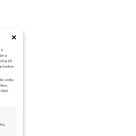
 k
ám a
ečná ID
a funkce.
še volby
lasu,
části
ahu,