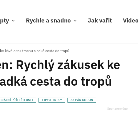
pty
Rychle a snadno
Jak vařit
Vide
e kávě a tak trochu sladká cesta do tropů
n: Rychlý zákusek ke
ladká cesta do tropů
CIÁLNÍ PŘÍLEŽITOSTI
TIPY & TRIKY
ZA PÁR KORUN