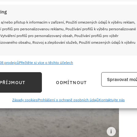
ing
 a/nebo přístup k informacím v zařízení, Použití omezených údajů k výběru reklam,
í profilů pro personalizovanou reklamu, Používání profilů k výběru personalizované
 Vytváření profilů pro personalizovaný obsah, Používání profilů pro výběr
izovaného obsahu, Rozvoj a zlepšování služeb, Použití omezených údajů k výběru
08 prodejců
Přečtěte si více o těchto účelech
e
Vždy
ání a kombinování údajů z jiných zdrojů údajů, Propojení různých zařízení,
Spravovat mož
PŘÍJMOUT
ODMÍTNOUT
kace zařízení na základě automaticky přenášených informací.
ání přesných údajů o zeměpisné poloze, Identifikace zařízení na
Zásady cookies
Prohlášení o ochraně osobních údajů
Kontaktujte nás
ě aktivně požadovaných informací.
ění bezpečnosti, předcházení a zjišťování podvodů a
ňování chyb, Poskytování a zobrazování reklamy a obsahu,
Vždy