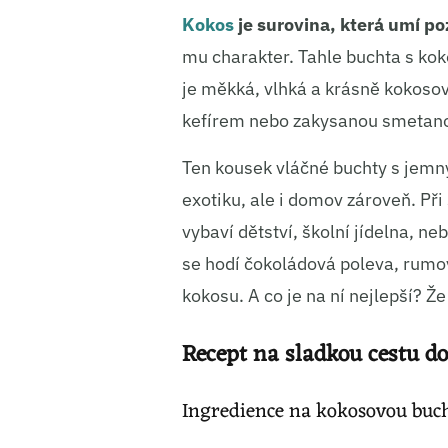
Kokos
je surovina, která umí p
mu charakter. Tahle buchta s kok
je měkká, vlhká a krásně kokosová
kefírem nebo zakysanou smetan
Ten kousek vláčné buchty s jemn
exotiku, ale i domov zároveň. Př
vybaví dětství, školní jídelna, n
se hodí čokoládová poleva, rumov
kokosu. A co je na ní nejlepší? Ž
Recept na sladkou cestu d
Ingredience na kokosovou buc