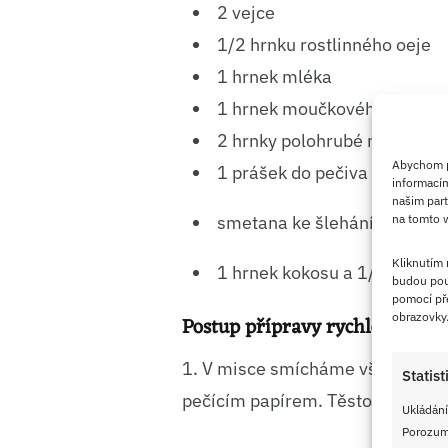
2 vejce
1/2 hrnku rostlinného oeje
1 hrnek mléka
1 hrnek moučkového cukru
2 hrnky polohrubé mouky
Abychom po
1 prášek do pečiva
informacím
našim part
na tomto w
smetana ke šlehání na polití
Kliknutím
1 hrnek kokosu a 1/2 hrnku
budou pou
pomocí pře
obrazovky
Postup přípravy rychlé kokoso
1. V misce smícháme všechny sur
Statist
pečícím papírem. Těsto na pec
Ukládání
Porozumě