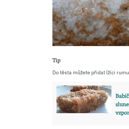
Tip
Do těsta můžete přidat lžíci rumu
Babič
slune
vzpo