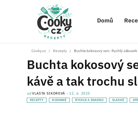
Domů
Rece
Cooky.cz
Recepty
Buchta kokosový sen: Rychlý zákusek k
Buchta kokosový se
kávě a tak trochu s
od
VLASTA SIKOROVÁ
11. 6. 2025
RECEPTY
RODINNÉ
RYCHLE A SNADNO
SLADKÉ
SPE