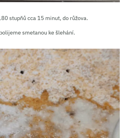
ní a sdělování voleb ochrany osobních údajů.
180 stupňů cca 15 minut, do růžova.
 polijeme smetanou ke šlehání.