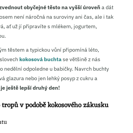
ozvednout obyčejné těsto na vyšší úroveň
a dát
osem není náročná na suroviny ani čas, ale i tak
, ať už jí připravíte s mlékem, jogurtem,
ou.
ým těstem a typickou vůní připomíná léto,
i slovech
kokosová buchta
se většině z nás
ebo nedělní odpoledne u babičky. Navrch buchty
á glazura nebo jen lehký posyp z cukru a
e
je ještě lepší druhý den!
o tropů v podobě kokosového zákusku
htu