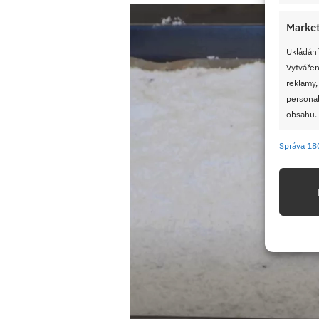
Market
Ukládání
Vytvářen
reklamy,
personal
obsahu.
Správa 18
Funkc
Přiřazov
Identifi
Použív
základ
Zajišt
odstra