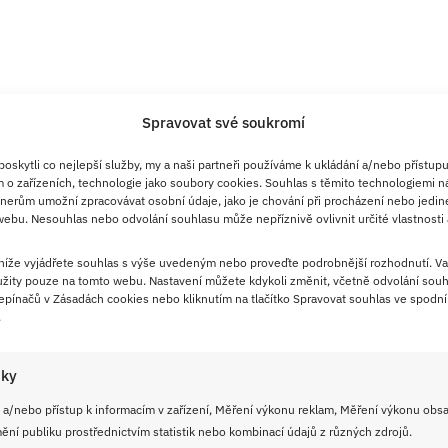
Spravovat své soukromí
skytli co nejlepší služby, my a naši partneři používáme k ukládání a/nebo přístupu
 o zařízeních, technologie jako soubory cookies. Souhlas s těmito technologiemi n
nerům umožní zpracovávat osobní údaje, jako je chování při procházení nebo jedin
ebu. Nesouhlas nebo odvolání souhlasu může nepříznivě ovlivnit určité vlastnosti 
 níže vyjádřete souhlas s výše uvedeným nebo proveďte podrobnější rozhodnutí. Va
 Moučkového cukru na posypání
žity pouze na tomto webu. Nastavení můžete kdykoli změnit, včetně odvolání souh
pínačů v Zásadách cookies nebo kliknutím na tlačítko Spravovat souhlas ve spodní 
.
vé buchty
oviny určené na buchtu a vylijeme na plech s
iky
hu posypeme kokosem a moučkovým cukrem.
 a/nebo přístup k informacím v zařízení, Měření výkonu reklam, Měření výkonu obs
ní publiku prostřednictvím statistik nebo kombinací údajů z různých zdrojů.