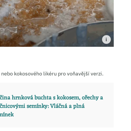
 nebo kokosového likéru pro voňavější verzi.
čina hrnková buchta s kokosem, ořechy a
čnicovými semínky: Vláčná a plná
mínek