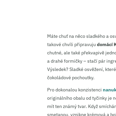
Máte chuť na něco sladkého a osvě
takové chvíli připravuju
domácí 
chutné, ale také překvapivě jed
a drahé formičky – stačí pár ing
Výsledek? Sladké osvěžení, které
čokoládové pochoutky.
Pro dokonalou konzistenci
nanu
originálního obalu od tyčinky je n
mít ten známý tvar. Když smíchá
smetanou, vznikne krémová a boh