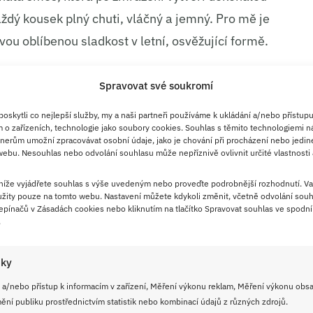
aždý kousek plný chuti, vláčný a jemný. Pro mě je
 svou oblíbenou sladkost v letní, osvěžující formě.
Bueno nanuky
Spravovat své soukromí
ba mražení minimálně
3 hodiny,
počet porcí –
2
skytli co nejlepší služby, my a naši partneři používáme k ukládání a/nebo přístupu
 o zařízeních, technologie jako soubory cookies. Souhlas s těmito technologiemi n
nerům umožní zpracovávat osobní údaje, jako je chování při procházení nebo jedin
ebu. Nesouhlas nebo odvolání souhlasu může nepříznivě ovlivnit určité vlastnosti 
 níže vyjádřete souhlas s výše uvedeným nebo proveďte podrobnější rozhodnutí. Va
žity pouze na tomto webu. Nastavení můžete kdykoli změnit, včetně odvolání souh
lení)
pínačů v Zásadách cookies nebo kliknutím na tlačítko Spravovat souhlas ve spodní 
.
nebo hustého jogurtu)
i)
iky
kolády na polevu
 a/nebo přístup k informacím v zařízení, Měření výkonu reklam, Měření výkonu obs
osyp, drcené oříšky)
ní publiku prostřednictvím statistik nebo kombinací údajů z různých zdrojů.