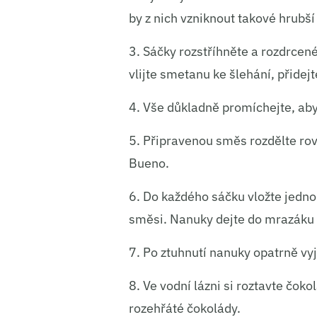
by z nich vzniknout takové hrubš
3. Sáčky rozstříhněte a rozdrcen
vlijte smetanu ke šlehání, přidejt
4. Vše důkladně promíchejte, aby 
5. Připravenou směs rozdělte ro
Bueno.
6. Do každého sáčku vložte jedno 
směsi. Nanuky dejte do mrazáku a
7. Po ztuhnutí nanuky opatrně vy
8. Ve vodní lázni si roztavte čo
rozehřáté čokolády.