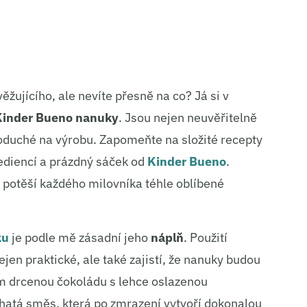
žujícího, ale nevíte přesně na co? Já si v
Kinder Bueno nanuky
. Jsou nejen neuvěřitelně
noduché na výrobu. Zapomeňte na složité recepty
rediencí a prázdný sáček od
Kinder Bueno
.
 potěší každého milovníka téhle oblíbené
ku
je podle mě zásadní jeho
náplň
. Použití
ejen praktické, ale také zajistí, že nanuky budou
m drcenou čokoládu s lehce oslazenou
atá směs, která po zmrazení vytvoří dokonalou