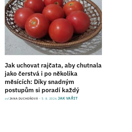
Jak uchovat rajčata, aby chutnala
jako čerstvá i po několika
měsících: Díky snadným
postupům si poradí každý
JAK VAŘIT
od
JANA DUCHOŇOVÁ
5. 8. 2026