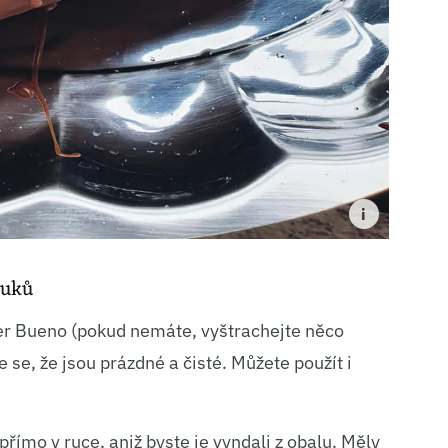
ní a sdělování voleb ochrany osobních údajů.
nuků
der Bueno (pokud nemáte, vyštrachejte něco
 se, že jsou prázdné a čisté. Můžete použít i
přímo v ruce, aniž byste je vyndali z obalu. Měly