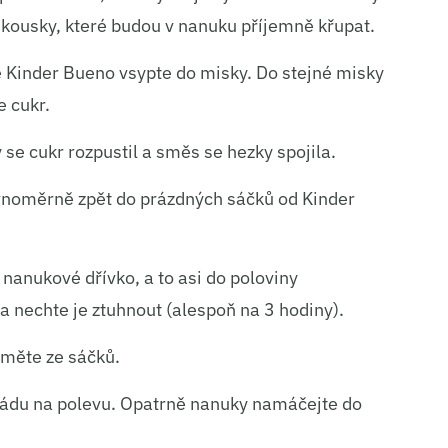
í kousky, které budou v nanuku příjemně křupat.
é Kinder Bueno vsypte do misky. Do stejné misky
e cukr.
se cukr rozpustil a směs se hezky spojila.
vnoměrně zpět do prázdných sáčků od Kinder
nanukové dřívko, a to asi do poloviny
 nechte je ztuhnout (alespoň na 3 hodiny).
jměte ze sáčků.
koládu na polevu. Opatrně nanuky namáčejte do