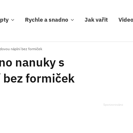
pty
Rychle a snadno
Jak vařit
Vide
dovou náplní bez formiček
no nanuky s
 bez formiček