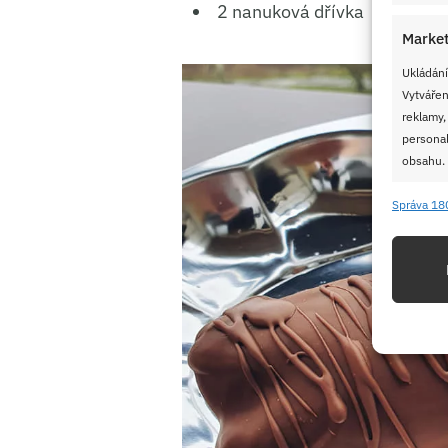
2 nanuková dřívka
Market
Ukládání
Vytvářen
reklamy,
personal
obsahu.
Správa 18
Funkc
Přiřazov
Identifi
Použív
základ
Zajišt
odstra