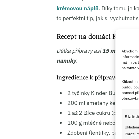
krémovou náplň
. Díky tomu je k
to perfektní tip, jak si vychutnat
Recept na domácí Kinder 
Délka přípravy asi
15 minut
, do
Abychom po
informacím
nanuky
.
našim part
na tomto w
Ingredience k přípravě
Kliknutím
budou pou
2 tyčinky Kinder Bueno (1 ba
pomocí pře
obrazovky
200 ml smetany ke šlehání (
1 až 2 lžíce cukru (podle chut
Statist
100 g mléčné nebo hořké čo
Ukládání
Zdobení (lentilky, barevný p
Porozumě