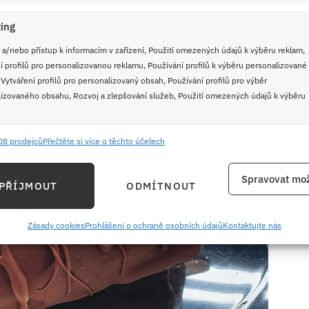
ing
 a/nebo přístup k informacím v zařízení, Použití omezených údajů k výběru reklam,
í profilů pro personalizovanou reklamu, Používání profilů k výběru personalizované
 Vytváření profilů pro personalizovaný obsah, Používání profilů pro výběr
izovaného obsahu, Rozvoj a zlepšování služeb, Použití omezených údajů k výběru
08 prodejců
Přečtěte si více o těchto účelech
e
Vždy
ání a kombinování údajů z jiných zdrojů údajů, Propojení různých zařízení,
Spravovat mož
PŘÍJMOUT
ODMÍTNOUT
kace zařízení na základě automaticky přenášených informací.
ání přesných údajů o zeměpisné poloze, Identifikace zařízení na
Zásady cookies
Prohlášení o ochraně osobních údajů
Kontaktujte nás
ě aktivně požadovaných informací.
ění bezpečnosti, předcházení a zjišťování podvodů a
ňování chyb, Poskytování a zobrazování reklamy a obsahu,
Vždy