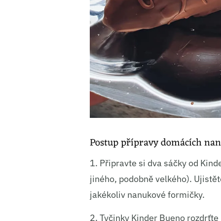
Ukládá
Postup přípravy domácích na
1. Připravte si dva sáčky od Kin
jiného, podobně velkého). Ujistěte
jakékoliv nanukové formičky.
2. Tyčinky Kinder Bueno rozdrťte 