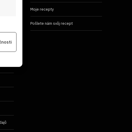
Moje recepty
Pošlete nám svůj recept
 aktivní
žnosti
na
 aktivní
dajů