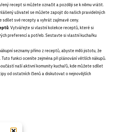
řený recept si můžete označit a později se k němu vrátit.
ihlášený uživatel se můžete zapojit do našich pravidelných
e sdílet své recepty a vyhrát zajímavé ceny.
eptů
: Vytvářejte si vlastní kolekce receptů, které si
ch preferencí a potřeb. Sestavte si vlastní kuchařku
 nákupní seznamy přímo z receptů, abyste měli jistotu, že
 Tuto funkci oceníte zejména při plánování větších nákupů.
součástí naší aktivní komunity kuchařů, kde můžete sdílet
tipy od ostatních členů a diskutovat o nejnovějších