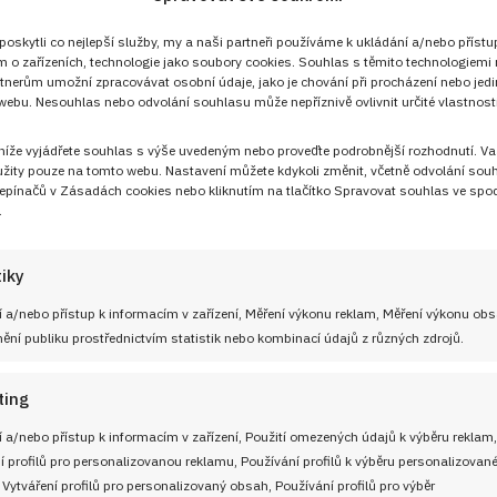
skytli co nejlepší služby, my a naši partneři používáme k ukládání a/nebo přístu
m o zařízeních, technologie jako soubory cookies. Souhlas s těmito technologiemi
tnerům umožní zpracovávat osobní údaje, jako je chování při procházení nebo jed
ebu. Nesouhlas nebo odvolání souhlasu může nepříznivě ovlivnit určité vlastnosti
 níže vyjádřete souhlas s výše uvedeným nebo proveďte podrobnější rozhodnutí. Va
Sledujte nás!
žity pouze na tomto webu. Nastavení můžete kdykoli změnit, včetně odvolání sou
epínačů v Zásadách cookies nebo kliknutím na tlačítko Spravovat souhlas ve spod
.
tiky
 a/nebo přístup k informacím v zařízení, Měření výkonu reklam, Měření výkonu ob
ní publiku prostřednictvím statistik nebo kombinací údajů z různých zdrojů.
UŽITEČNÉ ODKAZY
ting
Soutěž pro Aktivní kuchaře 2024
 a/nebo přístup k informacím v zařízení, Použití omezených údajů k výběru reklam,
 adresu
í profilů pro personalizovanou reklamu, Používání profilů k výběru personalizovan
Návody a otázky
 Vytváření profilů pro personalizovaný obsah, Používání profilů pro výběr