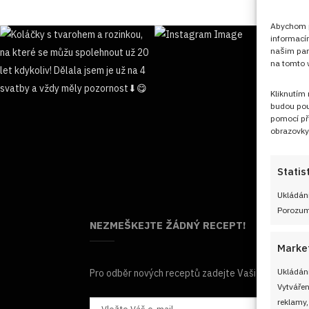
Abychom po
informací
našim par
na tomto w
Kliknutím
budou pou
pomocí př
obrazovky
Statis
Ukládání
Porozumě
NEZMEŠKEJTE ŽÁDNÝ RECEPT!
Marke
Ukládání
Pro odběr nových receptů zadejte Vaši e-mailovou
Vytvářen
reklamy,