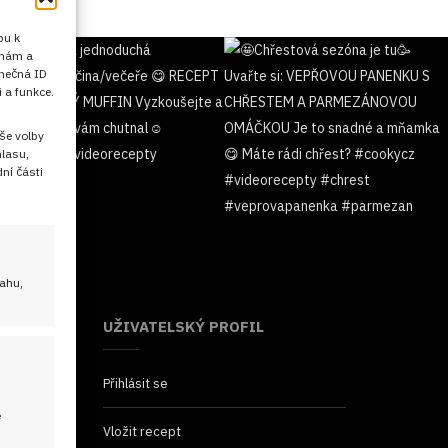
pu k
 nám a
inečná ID
 a funkce.
še volby
hlasu,
ní části
sahu,
UŽIVATELSKÝ PROFIL
Přihlásit se
é
Vložit recept