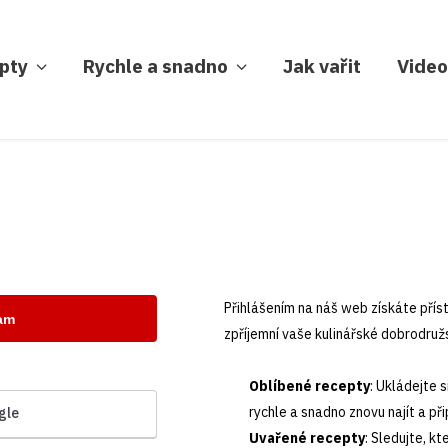
pty
Rychle a snadno
Jak vařit
Video
Přihlášením na náš web získáte příst
nam
zpříjemní vaše kulinářské dobrodružs
Oblíbené recepty
: Ukládejte 
rychle a snadno znovu najít a při
gle
Uvařené recepty
: Sledujte, kt