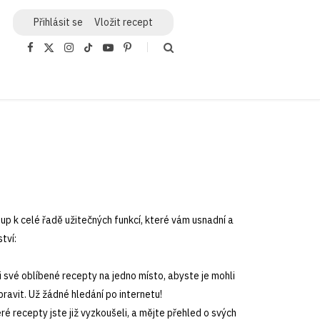
Přihlásit
se
Vložit recept
F
X
I
T
Y
P
a
(
n
i
o
i
c
T
s
k
u
n
e
w
t
T
T
t
b
i
a
o
u
e
o
t
g
k
b
r
o
t
r
e
e
k
e
a
s
r
m
t
)
up k celé řadě užitečných funkcí, které vám usnadní a
tví:
si své oblíbené recepty na jedno místo, abyste je mohli
pravit. Už žádné hledání po internetu!
eré recepty jste již vyzkoušeli, a mějte přehled o svých