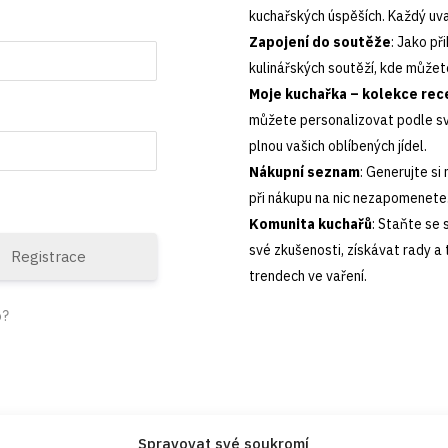
kuchařských úspěších. Každý uva
Zapojení do soutěže
: Jako př
kulinářských soutěží, kde můžet
Moje kuchařka – kolekce rec
můžete personalizovat podle svý
plnou vašich oblíbených jídel.
Nákupní seznam
: Generujte si
při nákupu na nic nezapomenete.
Komunita kuchařů
: Staňte se 
své zkušenosti, získávat rady a 
Registrace
trendech ve vaření.
o?
Spravovat své soukromí