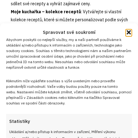
sdílet své recepty a vyhrát zajímavé ceny.
Moje kuchařka – kolekce receptů
: Vytvářejte si vlastní
kolekce receptů, které si můžete personalizovat podle svých
preferencí a potřeb. Sestavte si vlastní kuchařku plnou vašich
Spravovat své soukromí
oblíbených jídel.
Abychom poskytli co nejlepší služby, my a naši partneři používáme k
Nákupní seznam
: Generujte si nákupní seznamy přímo z
ukládání a/nebo přístupu k informacím o zařízeních, technologie jako
soubory cookies. Souhlas s těmito technologiemi nám a našim partnerům
receptů, abyste měli jistotu, že při nákupu na nic nezapomenete.
umožní zpracovávat osobní údaje, jako je chování při procházení nebo
Tuto funkci oceníte zejména při plánování větších nákupů.
jedinečná ID na tomto webu. Nesouhlas nebo odvolání souhlasu může
nepříznivě ovlivnit určité vlastnosti a funkce.
Komunita kuchařů
: Staňte se součástí naší aktivní komunity
kuchařů, kde můžete sdílet své zkušenosti, získávat rady a tipy
Kliknutím níže vyjádřete souhlas s výše uvedeným nebo proveďte
od ostatních členů a diskutovat o nejnovějších trendech ve
podrobnější rozhodnutí. Vaše volby budou použity pouze na tomto
vaření.
webu. Nastavení můžete kdykoli změnit, včetně odvolání souhlasu, pomocí
přepínačů v Zásadách cookies nebo kliknutím na tlačítko Spravovat
souhlas ve spodní části obrazovky.
Statistiky
Ukládání a/nebo přístup k informacím v zařízení, Měření výkonu