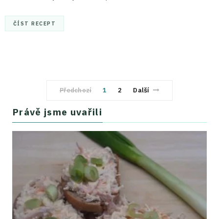
ČÍST RECEPT
Předchozí
1
2
Další
Právě jsme uvařili