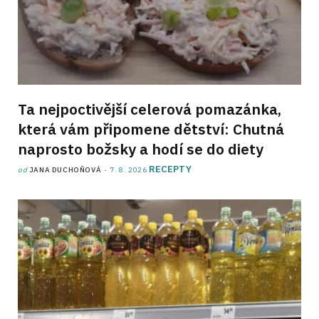
Ta nejpoctivější celerová pomazánka,
která vám připomene dětství: Chutná
naprosto božsky a hodí se do diety
RECEPTY
od
JANA DUCHOŇOVÁ
7. 8. 2026