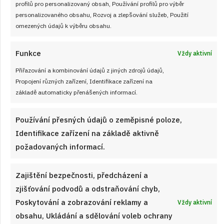
profilů pro personalizovaný obsah, Používání profilů pro výběr
Jemný ořechový dort z deseti žloutků:
personalizovaného obsahu, Rozvoj a zlepšování služeb, Použití
omezených údajů k výběru obsahu.
nadýchaný a opravdu vaječný
Prohlédněte si recept s postupem krok za krokem na
Funkce
Vždy aktivní
Úžasný nejen novoroční dort z deseti žloutků – doopravdy
Přiřazování a kombinování údajů z jiných zdrojů údajů,
vaječný a nadýchaný, se spoustou ořechů a upečte jej na
Propojení různých zařízení, Identifikace zařízení na
každou slavnostní příležitost.
základě automaticky přenášených informací.
ČÍST RECEPT
Používání přesných údajů o zeměpisné poloze,
Identifikace zařízení na základě aktivně
požadovaných informací.
Zajištění bezpečnosti, předcházení a
zjišťování podvodů a odstraňování chyb,
Poskytování a zobrazování reklamy a
Vždy aktivní
obsahu, Ukládání a sdělování voleb ochrany