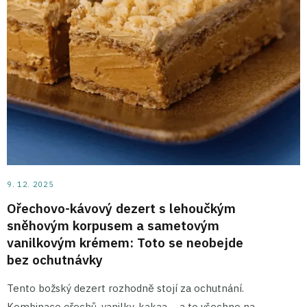
9. 12. 2025
Ořechovo-kávový dezert s lehoučkým
sněhovým korpusem a sametovým
vanilkovým krémem: Toto se neobejde
bez ochutnávky
Tento božský dezert rozhodně stojí za ochutnání.
Kombinace ořechů, vanilky, kakaa – a to všechno na