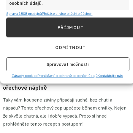
osobních údajů.
Správa 1808 prodejců
Přečtěte si více o těchto účelech
PŘÍJMOUT
ODMÍTNOUT
Spravovat možnosti
23. 1. 2025
Zásady cookies
Prohlášení o ochraně osobních údajů
Kontaktujte nás
Plněný ořechový cop: Vláčný závin plný
ořechové náplně
Taky vám koupené záviny připadají suché, bez chuti a
nápadu? Tento ořechový cop upečete během chvilky. Nejen
že skvěle chutná, ale i dobře vypadá. Proto si hned
prohlédněte tento recept s postupem!