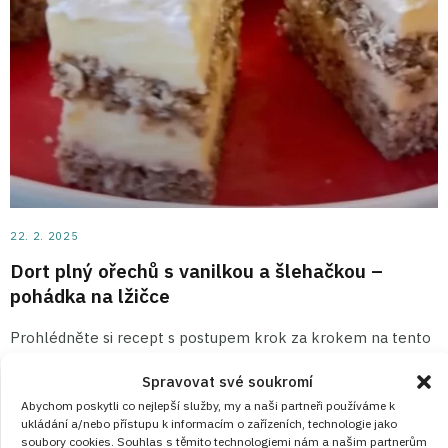
22. 2. 2025
Dort plný ořechů s vanilkou a šlehačkou –
pohádka na lžičce
Prohlédněte si recept s postupem krok za krokem na tento
Luxusní dort plný ořechů, krému a šlehačky a všichni se
Spravovat své soukromí
budou olizovat, jak je fantastický, když jej upečete.
Abychom poskytli co nejlepší služby, my a naši partneři používáme k
ukládání a/nebo přístupu k informacím o zařízeních, technologie jako
soubory cookies. Souhlas s těmito technologiemi nám a našim partnerům
ČÍST RECEPT