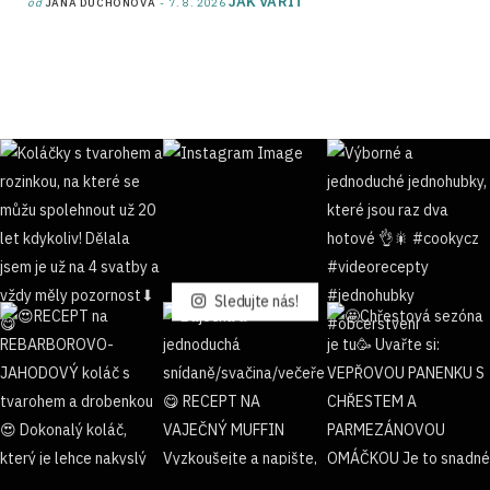
JAK VAŘIT
od
JANA DUCHOŇOVÁ
7. 8. 2026
Sledujte nás!