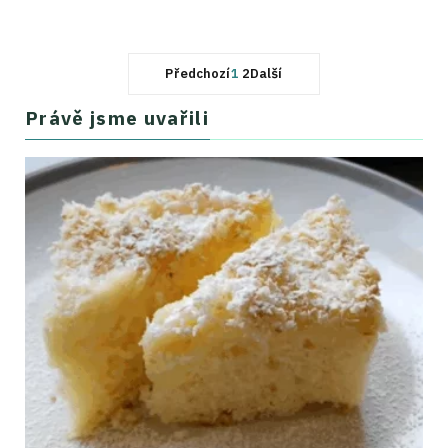
Předchozí
1
2
Další
Právě jsme uvařili