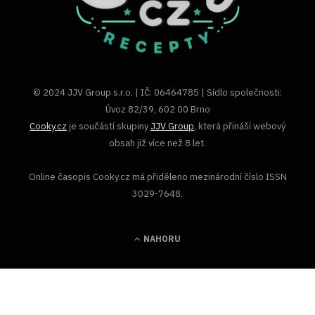
© 2024 JJV Group s.r.o. | IČ: 06464785 | Sídlo společnosti:
Úvoz 82/39, 602 00 Brno
Cooky.cz
je součástí skupiny
JJV Group
, která přináší webový
obsah již více než 8 let.
Online časopis Cooky.cz má přiděleno mezinárodní číslo ISSN
3029-7648.
NAHORU