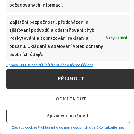
požadovaných informací.
který vás zavede do doby, kdy se jídlo vařilo s láskou a péčí. S
pár surovinami vykouzlíte voňavý oběd, který si každý může
přizpůsobit podle své chuti. Vzpomínky na domácí kuchyni
Zajištění bezpečnosti, předcházení a
ožijí s každým soustem.
zjišťování podvodů a odstraňování chyb,
Poskytování a zobrazování reklamy a
Vždy aktivní
obsahu, Ukládání a sdělování voleb ochrany
ČÍST RECEPT
osobních údajů.
Správa 1808 prodejců
Přečtěte si více o těchto účelech
PŘÍJMOUT
ODMÍTNOUT
Spravovat možnosti
Zásady cookies
Prohlášení o ochraně osobních údajů
Kontaktujte nás