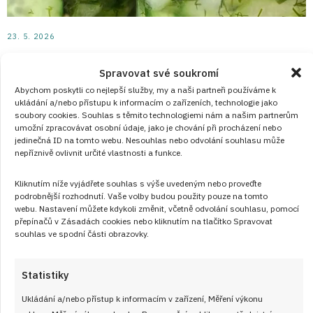
23. 5. 2026
Pikantní okurkový salát s červenou cibulí,
Spravovat své soukromí
česnekem a chilli: Osvěžující pálivá
Abychom poskytli co nejlepší služby, my a naši partneři používáme k
příloha, která dodá šmrnc každému
ukládání a/nebo přístupu k informacím o zařízeních, technologie jako
grilování
soubory cookies. Souhlas s těmito technologiemi nám a našim partnerům
umožní zpracovávat osobní údaje, jako je chování při procházení nebo
jedinečná ID na tomto webu. Nesouhlas nebo odvolání souhlasu může
Tenhle salát je tak příjemně pikantní, že vám úplně smaže
nepříznivě ovlivnit určité vlastnosti a funkce.
všechny předešlé zkušenosti s klasickým okurkovým
salátem. Užijte si ho i vy. Dobrou chuť!
Kliknutím níže vyjádřete souhlas s výše uvedeným nebo proveďte
podrobnější rozhodnutí. Vaše volby budou použity pouze na tomto
webu. Nastavení můžete kdykoli změnit, včetně odvolání souhlasu, pomocí
ČÍST RECEPT
přepínačů v Zásadách cookies nebo kliknutím na tlačítko Spravovat
souhlas ve spodní části obrazovky.
Statistiky
Ukládání a/nebo přístup k informacím v zařízení, Měření výkonu