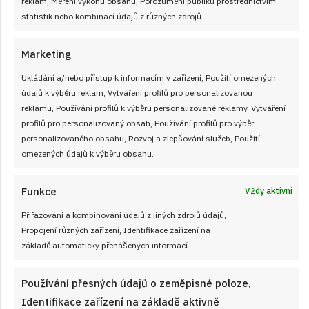
reklam, Měření výkonu obsahu, Porozumění publiku prostřednictvím
statistik nebo kombinací údajů z různých zdrojů.
Marketing
Ukládání a/nebo přístup k informacím v zařízení, Použití omezených
údajů k výběru reklam, Vytváření profilů pro personalizovanou
reklamu, Používání profilů k výběru personalizované reklamy, Vytváření
profilů pro personalizovaný obsah, Používání profilů pro výběr
personalizovaného obsahu, Rozvoj a zlepšování služeb, Použití
omezených údajů k výběru obsahu.
Funkce
Vždy aktivní
Přiřazování a kombinování údajů z jiných zdrojů údajů,
17. 5. 2026
Propojení různých zařízení, Identifikace zařízení na
Krůtí čína se zeleninou z jedné pánve jako
základě automaticky přenášených informací.
lepší alternativa k jídlu z bistra, protože
je hotová během mžiku
Používání přesných údajů o zeměpisné poloze,
Identifikace zařízení na základě aktivně
Připravte si rychlou krůtí čínu podle receptu s postupem,