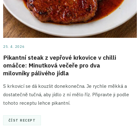
25. 4. 2026
Pikantní steak z vepřové krkovice v chilli
omáčce: Minutková večeře pro dva
milovníky pálivého jídla
S krkovicí se dá kouzlit donekonečna. Je rychle měkká a
dostatečně tučná, aby jídlo z ní mělo říz. Připravte ji podle
tohoto receptu lehce pikantní.
ČÍST RECEPT