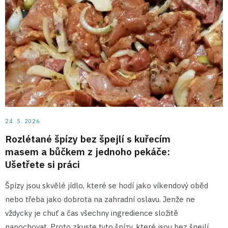
24. 5. 2026
Rozlétané špízy bez špejlí s kuřecím
masem a bůčkem z jednoho pekáče:
Ušetřete si práci
Špízy jsou skvělé jídlo, které se hodí jako víkendový oběd
nebo třeba jako dobrota na zahradní oslavu. Jenže ne
vždycky je chuť a čas všechny ingredience složitě
napochovat. Proto zkuste tyto špízy, které jsou bez špejlí.