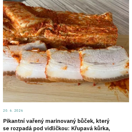
20. 6. 2026
Pikantní vařený marinovaný bůček, který
se rozpadá pod vidličkou: Křupavá kůrka,