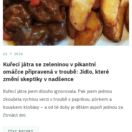
23. 7. 2026
Kuřecí játra se zeleninou v pikantní
omáčce připravená v troubě: Jídlo, které
změní skeptiky v nadšence
Kuřecí játra jsem dlouho ignorovala. Pak jsem jednou
zkoušela rychlou verzi v troubě s paprikou, pórkem a
kouskem klobásy – a od té doby je dělám aspoň jednou za
čtrnáct dní.
ČÍST RECEPT