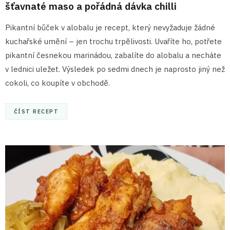
šťavnaté maso a pořádná dávka chilli
Pikantní bůček v alobalu je recept, který nevyžaduje žádné
kuchařské umění – jen trochu trpělivosti. Uvaříte ho, potřete
pikantní česnekou marinádou, zabalíte do alobalu a necháte
v lednici uležet. Výsledek po sedmi dnech je naprosto jiný než
cokoli, co koupíte v obchodě.
ČÍST RECEPT