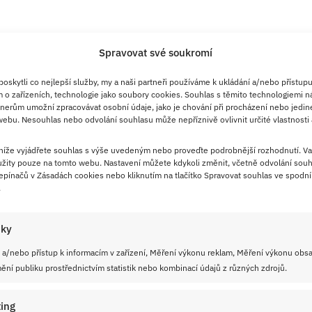
Spravovat své soukromí
skytli co nejlepší služby, my a naši partneři používáme k ukládání a/nebo přístupu
 o zařízeních, technologie jako soubory cookies. Souhlas s těmito technologiemi n
nerům umožní zpracovávat osobní údaje, jako je chování při procházení nebo jedin
ebu. Nesouhlas nebo odvolání souhlasu může nepříznivě ovlivnit určité vlastnosti 
 níže vyjádřete souhlas s výše uvedeným nebo proveďte podrobnější rozhodnutí. Va
žity pouze na tomto webu. Nastavení můžete kdykoli změnit, včetně odvolání souh
pínačů v Zásadách cookies nebo kliknutím na tlačítko Spravovat souhlas ve spodní 
.
iky
 a/nebo přístup k informacím v zařízení, Měření výkonu reklam, Měření výkonu obs
ní publiku prostřednictvím statistik nebo kombinací údajů z různých zdrojů.
ing