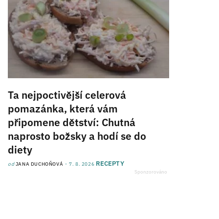
Ta nejpoctivější celerová
pomazánka, která vám
připomene dětství: Chutná
naprosto božsky a hodí se do
diety
RECEPTY
od
JANA DUCHOŇOVÁ
7. 8. 2026