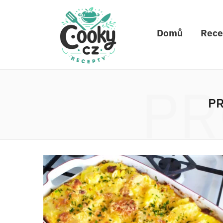
Domů
Rece
PR
PR