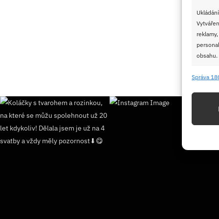
Ukládání
Vytvářen
reklamy,
personal
obsahu.
Správa 18
Funkc
Přiřazov
Identifi
Použív
základ
Zajišt
odstra
Ukládá