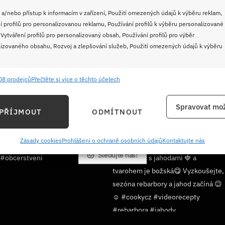
 a/nebo přístup k informacím v zařízení, Použití omezených údajů k výběru reklam,
í profilů pro personalizovanou reklamu, Používání profilů k výběru personalizované
 Vytváření profilů pro personalizovaný obsah, Používání profilů pro výběr
izovaného obsahu, Rozvoj a zlepšování služeb, Použití omezených údajů k výběru
08 prodejců
Přečtěte si více o těchto účelech
e
Vždy
ání a kombinování údajů z jiných zdrojů údajů, Propojení různých zařízení,
Spravovat mož
PŘÍJMOUT
ODMÍTNOUT
kace zařízení na základě automaticky přenášených informací.
ání přesných údajů o zeměpisné poloze, Identifikace zařízení na
Zásady cookies
Prohlášení o ochraně osobních údajů
Kontaktujte nás
ě aktivně požadovaných informací.
Sledujte nás!
ění bezpečnosti, předcházení a zjišťování podvodů a
ňování chyb, Poskytování a zobrazování reklamy a obsahu,
Vždy
ní a sdělování voleb ochrany osobních údajů.