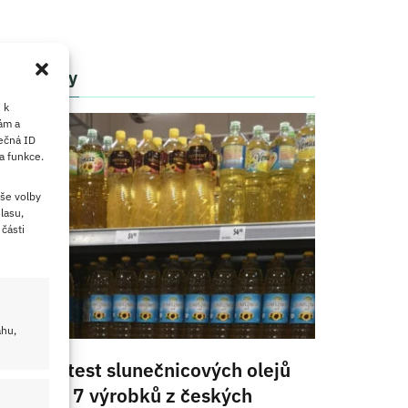
Články
 k
ám a
ečná ID
a funkce.
še volby
lasu,
části
ahu,
Velký test slunečnicových olejů
2026: 7 výrobků z českých