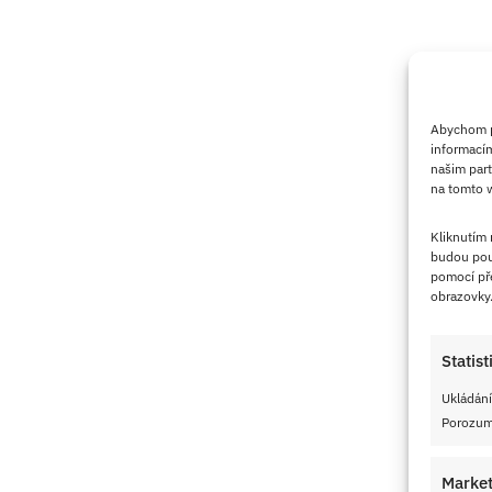
Abychom po
informacím
našim part
na tomto w
Kliknutím
budou pou
pomocí pře
obrazovky
Statist
Ukládání
Porozumě
Market