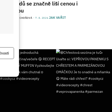
obchodů se značně liší cenou i
kvalitou
JAK VAŘIT
od
JANA DUCHOŇOVÁ
7. 8. 2026
 aktivní
nosti
 aktivní