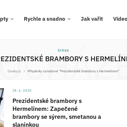
pty
Rychle a snadno
Jak vařit
Vide
OCHÁZ
ŠTÍTEK
EZIDENTSKÉ BRAMBORY S HERMELÍ
Cooky.cz
Příspěvky označené "Prezidentské brambory s Hermelínem"
28. 6. 2025
Prezidentské brambory s
Hermelínem: Zapečené
brambory se sýrem, smetanou a
slaninkou