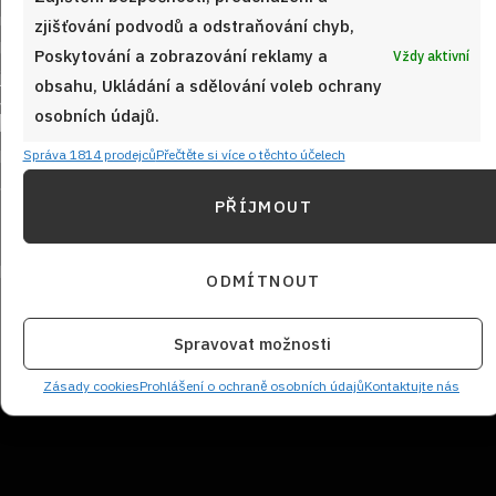
zjišťování podvodů a odstraňování chyb,
Poskytování a zobrazování reklamy a
Vždy aktivní
obsahu, Ukládání a sdělování voleb ochrany
Sledujte nás!
osobních údajů.
Správa 1814 prodejců
Přečtěte si více o těchto účelech
PŘÍJMOUT
ODMÍTNOUT
Spravovat možnosti
NEZMEŠKEJTE ŽÁDNÝ RECEPT!
Zásady cookies
Prohlášení o ochraně osobních údajů
Kontaktujte nás