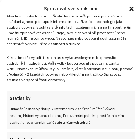
Dětská vzpomínka: Rychlá pěna z bílků
Spravovat své soukromí
a jahod
Abychom poskytli co nejlepší služby, my a naši partneři používáme k
ukládání a/nebo přístupu k informacím o zařízeních, technologie jako
RECEPTY
od
VLASTA SIKOROVÁ
8. 8. 2026
soubory cookies. Souhlas s těmito technologiemi nám a našim partnerům
umožní zpracovávat osobní údaje, jako je chování při procházení nebo
jedinečná ID na tomto webu. Nesouhlas nebo odvolání souhlasu může
nepříznivě ovlivnit určité vlastnosti a funkce.
Kliknutím níže vyjádřete souhlas s výše uvedeným nebo proveďte
podrobnější rozhodnutí. Vaše volby budou použity pouze na tomto
webu. Nastavení můžete kdykoli změnit, včetně odvolání souhlasu, pomocí
přepínačů v Zásadách cookies nebo kliknutím na tlačítko Spravovat
souhlas ve spodní části obrazovky.
Články
Statistiky
Ukládání a/nebo přístup k informacím v zařízení, Měření výkonu
reklam, Měření výkonu obsahu, Porozumění publiku prostřednictvím
statistik nebo kombinací údajů z různých zdrojů.