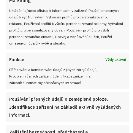
Marketing
Ukládání a/nebo přístup k informacím v zařízení, Použití omezených
údajů k výběru reklam, Vytváření profilů pro personalizovanou
reklamu, Používání profilů k výběru personalizované reklamy, Vytváření
profilů pro personalizovaný obsah, Používání profilů pro výběr
personalizovaného obsahu, Rozvoj a zlepšování služeb, Použití
omezených údajů k výběru obsahu.
Velký test slunečnicových olejů 2026: 7
Funkce
Vždy aktivní
výrobků z českých obchodů se značně
Přiřazování a kombinování údajů z jiných zdrojů údajů,
liší cenou i kvalitou
Propojení různých zařízení, Identifikace zařízení na
JAK VAŘIT
od
JANA DUCHOŇOVÁ
7. 8. 2026
základě automaticky přenášených informací.
Používání přesných údajů o zeměpisné poloze,
Identifikace zařízení na základě aktivně vyžádaných
informací.
Zajištění bezpečnosti, předcházení a