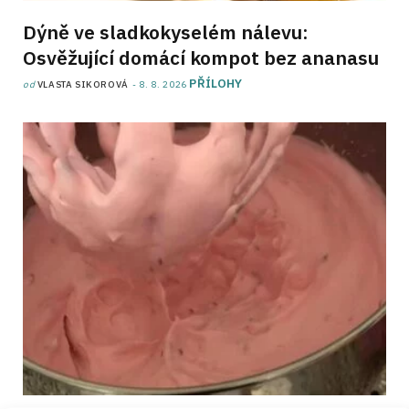
Dýně ve sladkokyselém nálevu:
Osvěžující domácí kompot bez ananasu
PŘÍLOHY
od
VLASTA SIKOROVÁ
8. 8. 2026