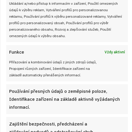
Ukládání a/nebo přístup k informacím v zařízení, Použití omezených
údajů k výběru reklam, Vytváření profilů pro personalizovanou
reklamu, Používání profilů k výběru personalizované reklamy, Vytváření
profilů pro personalizovaný obsah, Používání profilů pro výběr
personalizovaného obsahu, Rozvoj a zlepšování služeb, Použití
omezených údajů k výběru obsahu.
Funkce
Vždy aktivní
Přiřazování a kombinování údajů z jiných zdrojů údajů,
Propojení různých zařízení, Identifikace zařízení na
základě automaticky přenášených informací.
Používání přesných údajů o zeměpisné poloze,
Identifikace zařízení na základě aktivně vyžádaných
informací.
Cuketové krokety se sýrem, česnekem a
majoránkou: Potěšte každého mlsouna
Zajištění bezpečnosti, předcházení a
křupavými kuličkami z vlastní zahrady
zjišťování podvodů a odstraňování chyb,