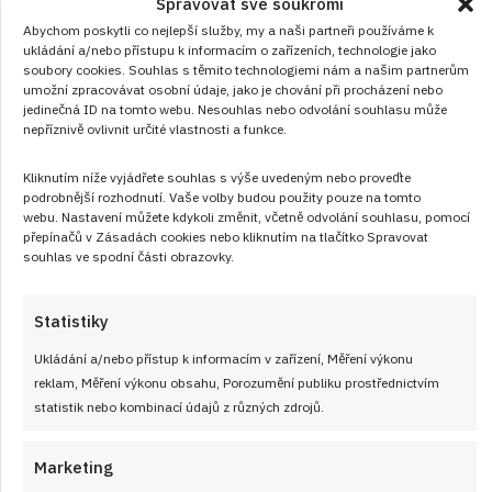
Spravovat své soukromí
Abychom poskytli co nejlepší služby, my a naši partneři používáme k
ukládání a/nebo přístupu k informacím o zařízeních, technologie jako
soubory cookies. Souhlas s těmito technologiemi nám a našim partnerům
umožní zpracovávat osobní údaje, jako je chování při procházení nebo
jedinečná ID na tomto webu. Nesouhlas nebo odvolání souhlasu může
nepříznivě ovlivnit určité vlastnosti a funkce.
Kliknutím níže vyjádřete souhlas s výše uvedeným nebo proveďte
podrobnější rozhodnutí. Vaše volby budou použity pouze na tomto
webu. Nastavení můžete kdykoli změnit, včetně odvolání souhlasu, pomocí
přepínačů v Zásadách cookies nebo kliknutím na tlačítko Spravovat
souhlas ve spodní části obrazovky.
Statistiky
Ukládání a/nebo přístup k informacím v zařízení, Měření výkonu
reklam, Měření výkonu obsahu, Porozumění publiku prostřednictvím
Dvoubarevná hrníčková bábovka: Jak
statistik nebo kombinací údajů z různých zdrojů.
na vláčné těsto bez vážení, které má po
upečení krásnou strukturu
Marketing
RECEPTY
od
VLASTA SIKOROVÁ
9. 8. 2026