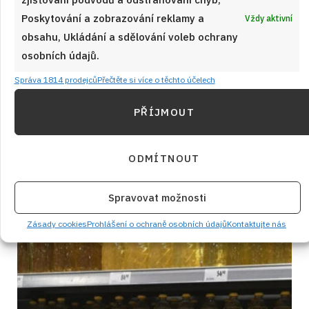
HLAVNÍ JÍDLA
od
EVA SIKOROVÁ
9. 8. 2026
Poskytování a zobrazování reklamy a
Vždy aktivní
obsahu, Ukládání a sdělování voleb ochrany
osobních údajů.
Správa 1814 prodejců
Přečtěte si více o těchto účelech
PŘÍJMOUT
Články
ODMÍTNOUT
Spravovat možnosti
Zásady cookies
Prohlášení o ochraně osobních údajů
Kontaktujte nás