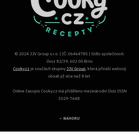
© 2024 JJV Group s.r.o. | IČ: 06464785 | Sídlo společnosti:
Úvoz 82/39, 602 00 Brno
Cooky.cz
je součástí skupiny
JJV Group
, která přináší webový
obsah již více než 8 let.
Online časopis Cooky.cz má přiděleno mezinárodní číslo ISSN
3029-7648.
NAHORU