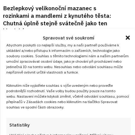
Bezlepkový velikonoční mazanec s
rozinkami a mandlemi z kynutého těsta:
Chutná úplně stejně svátečně jako ten
klasický
Spravovat své soukromí
Bezlepkový mazanec může být stejně voňavý a vláčný jako
Abychom poskytli co nejlepší služby, my a naši partneři používáme k
ukládání a/nebo přístupu k informacím o zařízeních, technologie jako
ten klasický. Stačí správná kombinace mouk, trocha
soubory cookies. Souhlas s těmito technologiemi nám a našim partnerům
trpělivosti při kynutí a pár poctivých surovin. V receptu
umožní zpracovávat osobní údaje, jako je chování při procházení nebo
jedinečná ID na tomto webu. Nesouhlas nebo odvolání souhlasu může
najdete jednoduchý postup, který zvládne i hospodyňka,
nepříznivě ovlivnit určité vlastnosti a funkce.
která s bezlepkovým pečením teprve začíná. Rozinky, máslo
a plátky mandlí dají mazanci tu pravou sváteční chuť.
Kliknutím níže vyjádřete souhlas s výše uvedeným nebo proveďte
podrobnější rozhodnutí. Vaše volby budou použity pouze na tomto
webu. Nastavení můžete kdykoli změnit, včetně odvolání souhlasu, pomocí
ČÍST RECEPT
přepínačů v Zásadách cookies nebo kliknutím na tlačítko Spravovat
souhlas ve spodní části obrazovky.
Statistiky
Ukládání a/nebo přístup k informacím v zařízení, Měření výkonu