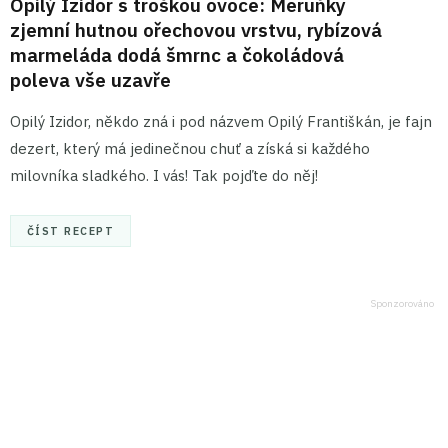
Opilý Izidor s troškou ovoce: Meruňky
zjemní hutnou ořechovou vrstvu, rybízová
marmeláda dodá šmrnc a čokoládová
poleva vše uzavře
Opilý Izidor, někdo zná i pod názvem Opilý Františkán, je fajn
dezert, který má jedinečnou chuť a získá si každého
milovníka sladkého. I vás! Tak pojďte do něj!
ČÍST RECEPT