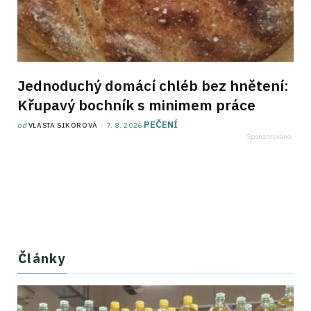
Jednoduchý domácí chléb bez hnětení:
Křupavý bochník s minimem práce
PEČENÍ
od
VLASTA SIKOROVÁ
7. 8. 2026
Články