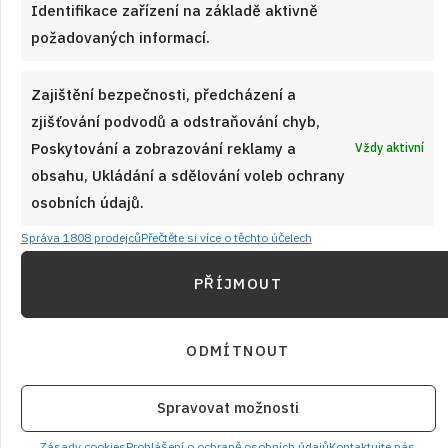
Identifikace zařízení na základě aktivně
Hrnkový medovník podle tohoto receptu není složitý, ale
požadovaných informací.
jeho příprava zabere čas. Zejména při čekání na jeho uležení.
Zajištění bezpečnosti, předcházení a
ČÍST RECEPT
zjišťování podvodů a odstraňování chyb,
Poskytování a zobrazování reklamy a
Vždy aktivní
obsahu, Ukládání a sdělování voleb ochrany
osobních údajů.
Správa 1808 prodejců
Přečtěte si více o těchto účelech
PŘÍJMOUT
ODMÍTNOUT
Spravovat možnosti
Zásady cookies
Prohlášení o ochraně osobních údajů
Kontaktujte nás