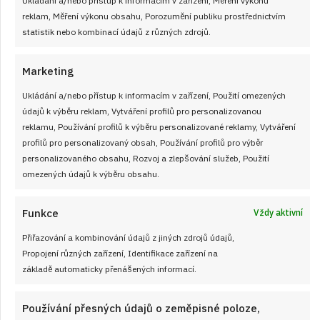
reklam, Měření výkonu obsahu, Porozumění publiku prostřednictvím
statistik nebo kombinací údajů z různých zdrojů.
Marketing
Ukládání a/nebo přístup k informacím v zařízení, Použití omezených
údajů k výběru reklam, Vytváření profilů pro personalizovanou
reklamu, Používání profilů k výběru personalizované reklamy, Vytváření
profilů pro personalizovaný obsah, Používání profilů pro výběr
personalizovaného obsahu, Rozvoj a zlepšování služeb, Použití
omezených údajů k výběru obsahu.
Funkce
Vždy aktivní
Přiřazování a kombinování údajů z jiných zdrojů údajů,
3. 3. 2026
Propojení různých zařízení, Identifikace zařízení na
Hrnkové nebeské meďáky v čokoládě – ke
základě automaticky přenášených informací.
kafíčku, na sváteční stůl nebo pro
návštěvu
Používání přesných údajů o zeměpisné poloze,