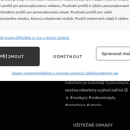
í profilů pro personalizovanou reklamu, Používání profilů k výběru personalizované
 Vytváření profilů pro personalizovaný obsah, Používání profilů pro výběr
izovaného obsahu, Rozvoj a zlepšování služeb, Použití omezených údajů k výběru
08 prodejců
Přečtěte si více o těchto účelech
e
Vždy
ání a kombinování údajů z jiných zdrojů údajů, Propojení různých zařízení,
Spravovat mož
PŘÍJMOUT
ODMÍTNOUT
kace zařízení na základě automaticky přenášených informací.
ání přesných údajů o zeměpisné poloze, Identifikace zařízení na
Sledujte nás!
Zásady cookies
Prohlášení o ochraně osobních údajů
Kontaktujte nás
ě aktivně požadovaných informací.
ění bezpečnosti, předcházení a zjišťování podvodů a
ňování chyb, Poskytování a zobrazování reklamy a obsahu,
Vždy
ní a sdělování voleb ochrany osobních údajů.
UŽITEČNÉ ODKAZY