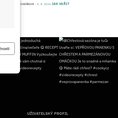
JAK VAŘIT
od
JANA DUCHOŇOVÁ
6. 8. 2026
 aktivní
nosti
 aktivní
UŽIVATELSKÝ PROFIL