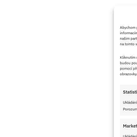
Abychom po
informacím
našim part
na tomto w
Kliknutím
budou pou
pomocí pře
obrazovky
Statist
Ukládání
Porozumě
Market
Ukládání