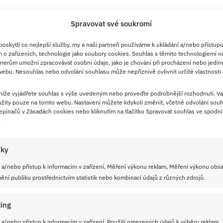
Spravovat své soukromí
skytli co nejlepší služby, my a naši partneři používáme k ukládání a/nebo přístupu
 o zařízeních, technologie jako soubory cookies. Souhlas s těmito technologiemi n
nerům umožní zpracovávat osobní údaje, jako je chování při procházení nebo jedin
ebu. Nesouhlas nebo odvolání souhlasu může nepříznivě ovlivnit určité vlastnosti 
 níže vyjádřete souhlas s výše uvedeným nebo proveďte podrobnější rozhodnutí. Va
žity pouze na tomto webu. Nastavení můžete kdykoli změnit, včetně odvolání souh
pínačů v Zásadách cookies nebo kliknutím na tlačítko Spravovat souhlas ve spodní 
.
iky
 a/nebo přístup k informacím v zařízení, Měření výkonu reklam, Měření výkonu obs
ní publiku prostřednictvím statistik nebo kombinací údajů z různých zdrojů.
ing
 a/nebo přístup k informacím v zařízení, Použití omezených údajů k výběru reklam,