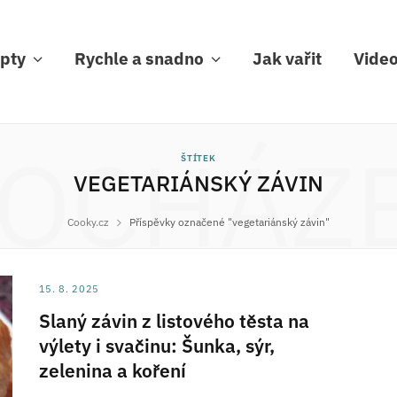
pty
Rychle a snadno
Jak vařit
Vide
OCHÁZ
ŠTÍTEK
VEGETARIÁNSKÝ ZÁVIN
Cooky.cz
Příspěvky označené "vegetariánský závin"
15. 8. 2025
Slaný závin z listového těsta na
výlety i svačinu: Šunka, sýr,
zelenina a koření