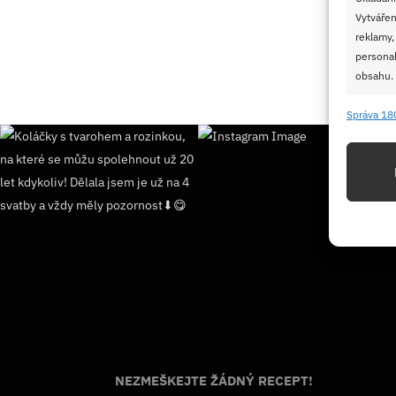
Vytvářen
reklamy,
personal
obsahu.
Správa 18
Funkc
Přiřazov
Identifi
Použív
základ
Zajišt
odstra
Ukládá
NEZMEŠKEJTE ŽÁDNÝ RECEPT!