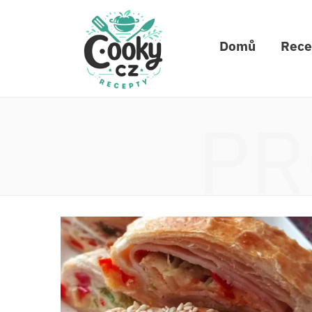
Domů
Rece
PR