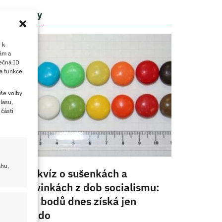
Články
 k
ám a
ečná ID
a funkce.
še volby
lasu,
části
ahu,
Retro kvíz o sušenkách a
cukrovinkách z dob socialismu:
10/10 bodů dnes získá jen
málokdo