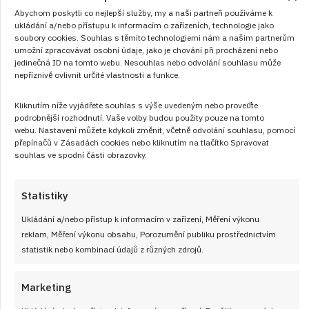
Abychom poskytli co nejlepší služby, my a naši partneři používáme k
ukládání a/nebo přístupu k informacím o zařízeních, technologie jako
soubory cookies. Souhlas s těmito technologiemi nám a našim partnerům
umožní zpracovávat osobní údaje, jako je chování při procházení nebo
jedinečná ID na tomto webu. Nesouhlas nebo odvolání souhlasu může
nepříznivě ovlivnit určité vlastnosti a funkce.
Kliknutím níže vyjádřete souhlas s výše uvedeným nebo proveďte
podrobnější rozhodnutí. Vaše volby budou použity pouze na tomto
webu. Nastavení můžete kdykoli změnit, včetně odvolání souhlasu, pomocí
přepínačů v Zásadách cookies nebo kliknutím na tlačítko Spravovat
souhlas ve spodní části obrazovky.
Statistiky
Ukládání a/nebo přístup k informacím v zařízení, Měření výkonu
reklam, Měření výkonu obsahu, Porozumění publiku prostřednictvím
Linecký tvarohový koláč připomene
statistik nebo kombinací údajů z různých zdrojů.
cukrářskou klasiku v příjemně domácím
provedení
Marketing
RECEPTY