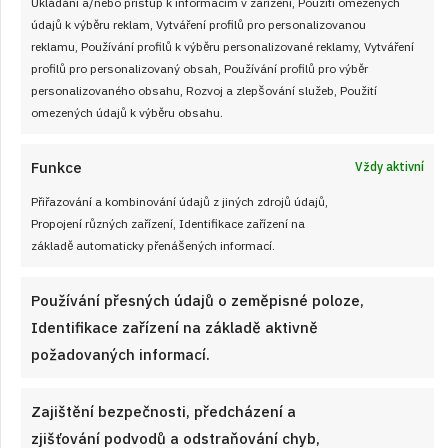
od
JANA DUCHOŇOVÁ
6. 8. 2026
Ukládání a/nebo přístup k informacím v zařízení, Použití omezených
údajů k výběru reklam, Vytváření profilů pro personalizovanou
reklamu, Používání profilů k výběru personalizované reklamy, Vytváření
profilů pro personalizovaný obsah, Používání profilů pro výběr
personalizovaného obsahu, Rozvoj a zlepšování služeb, Použití
omezených údajů k výběru obsahu.
Funkce
Vždy aktivní
Články
Přiřazování a kombinování údajů z jiných zdrojů údajů,
Propojení různých zařízení, Identifikace zařízení na
základě automaticky přenášených informací.
Používání přesných údajů o zeměpisné poloze,
Identifikace zařízení na základě aktivně
požadovaných informací.
Zajištění bezpečnosti, předcházení a
zjišťování podvodů a odstraňování chyb,