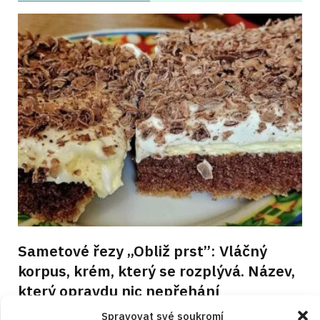
Sametové řezy „Obliž prst”: Vláčný
korpus, krém, který se rozplývá. Název,
který opravdu nic nepřehání
RECEPTY
od
JANA DUCHOŇOVÁ
6. 8. 2026
Spravovat své soukromí