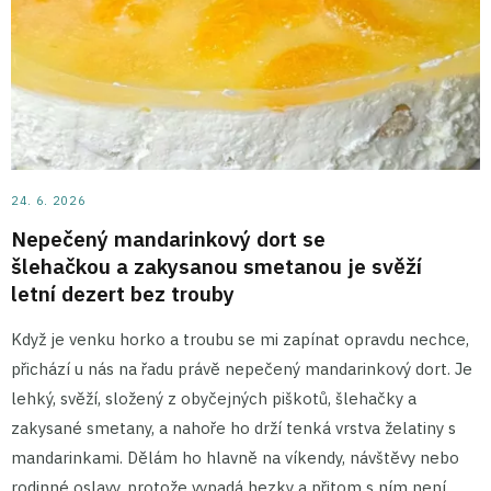
24. 6. 2026
Nepečený mandarinkový dort se
šlehačkou a zakysanou smetanou je svěží
letní dezert bez trouby
Když je venku horko a troubu se mi zapínat opravdu nechce,
přichází u nás na řadu právě nepečený mandarinkový dort. Je
lehký, svěží, složený z obyčejných piškotů, šlehačky a
zakysané smetany, a nahoře ho drží tenká vrstva želatiny s
mandarinkami. Dělám ho hlavně na víkendy, návštěvy nebo
rodinné oslavy, protože vypadá hezky a přitom s ním není