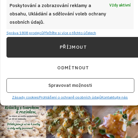
Poskytování a zobrazování reklamy a
Vždy aktivní
obsahu, Ukládání a sdělování voleb ochrany
osobních údajů.
Správa 1808 prodejců
Přečtěte si více o těchto účelech
Retro kvíz o sušenkách a cukrovinkách
z dob socialismu: 10/10 bodů dnes
PŘÍJMOUT
získá jen málokdo
JAK VAŘIT
od
JANA DUCHOŇOVÁ
6. 8. 2026
ODMÍTNOUT
Spravovat možnosti
Zásady cookies
Prohlášení o ochraně osobních údajů
Kontaktujte nás