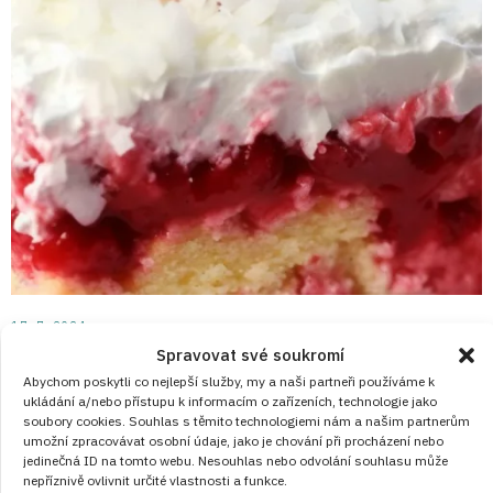
17. 7. 2024
Spravovat své soukromí
Malinový dort s krémem a kokosem:
Abychom poskytli co nejlepší služby, my a naši partneři používáme k
Sladký přepych na talíři
ukládání a/nebo přístupu k informacím o zařízeních, technologie jako
soubory cookies. Souhlas s těmito technologiemi nám a našim partnerům
Prohlédněte si recept s postupem na malinový dort s
umožní zpracovávat osobní údaje, jako je chování při procházení nebo
jedinečná ID na tomto webu. Nesouhlas nebo odvolání souhlasu může
krémem a kokosem.
nepříznivě ovlivnit určité vlastnosti a funkce.