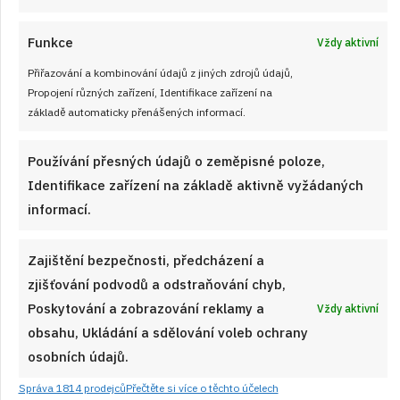
Funkce
Vždy aktivní
Přiřazování a kombinování údajů z jiných zdrojů údajů,
Staročeská selská mísa z jednoho
Propojení různých zařízení, Identifikace zařízení na
pekáče: Poctivé jídlo, které spojí maso,
základě automaticky přenášených informací.
brambory i zelí do snadné večeře
Používání přesných údajů o zeměpisné poloze,
HLAVNÍ JÍDLA
od
VLASTA SIKOROVÁ
10. 8. 2026
Identifikace zařízení na základě aktivně vyžádaných
informací.
Zajištění bezpečnosti, předcházení a
zjišťování podvodů a odstraňování chyb,
Poskytování a zobrazování reklamy a
Vždy aktivní
obsahu, Ukládání a sdělování voleb ochrany
osobních údajů.
Správa 1814 prodejců
Přečtěte si více o těchto účelech