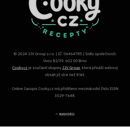
© 2024 JJV Group s.r.o. | IČ: 06464785 | Sídlo společnosti:
Úvoz 82/39, 602 00 Brno
Cooky.cz
je součástí skupiny
JJV Group
, která přináší webový
obsah již více než 8 let.
Online časopis Cooky.cz má přiděleno mezinárodní číslo ISSN
3029-7648.
NAHORU