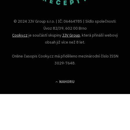
© 2024 JJV Group s.r.o. | IČ: 06464785 | Sídlo společnosti:
Úvoz 82/39, 602 00 Brno
Cooky.cz
je součástí skupiny
JJV Group
, která přináší webový
obsah již více než 8 let.
Online časopis Cooky.cz má přiděleno mezinárodní číslo ISSN
3029-7648.
NAHORU