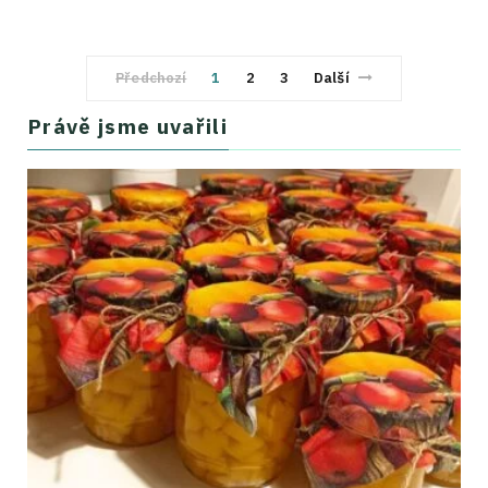
Předchozí
1
2
3
Další
Právě jsme uvařili