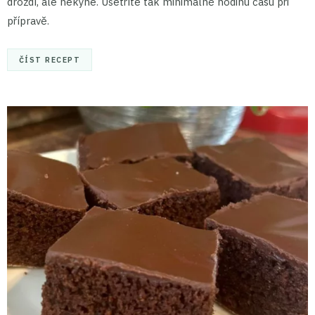
droždí, ale nekyne. Ušetříte tak minimálně hodinu času při
přípravě.
ČÍST RECEPT