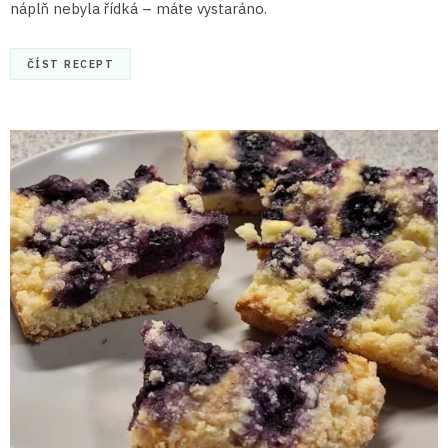
náplň nebyla řídká – máte vystaráno.
ČÍST RECEPT