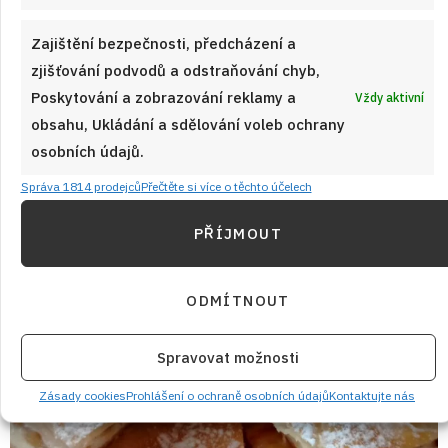
Nečekaně vláčná dezert z Granka, ozdobený šlehačkou a
Zajištění bezpečnosti, předcházení a
voňavý po kávě podle tohoto receptu je velmi snadné upéct.
zjišťování podvodů a odstraňování chyb,
Poskytování a zobrazování reklamy a
Vždy aktivní
ČÍST RECEPT
obsahu, Ukládání a sdělování voleb ochrany
osobních údajů.
Správa 1814 prodejců
Přečtěte si více o těchto účelech
PŘÍJMOUT
ODMÍTNOUT
Spravovat možnosti
Zásady cookies
Prohlášení o ochraně osobních údajů
Kontaktujte nás