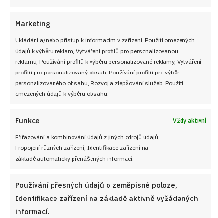
Marketing
Ukládání a/nebo přístup k informacím v zařízení, Použití omezených
údajů k výběru reklam, Vytváření profilů pro personalizovanou
reklamu, Používání profilů k výběru personalizované reklamy, Vytváření
profilů pro personalizovaný obsah, Používání profilů pro výběr
personalizovaného obsahu, Rozvoj a zlepšování služeb, Použití
omezených údajů k výběru obsahu.
Funkce
Vždy aktivní
Přiřazování a kombinování údajů z jiných zdrojů údajů,
Propojení různých zařízení, Identifikace zařízení na
základě automaticky přenášených informací.
30. 4. 2026
Kávový grankovník: Luxusně vláčný
Používání přesných údajů o zeměpisné poloze,
zákusek zvládnete raz dva a to jenom za
Identifikace zařízení na základě aktivně vyžádaných
pomocí hrnku
informací.