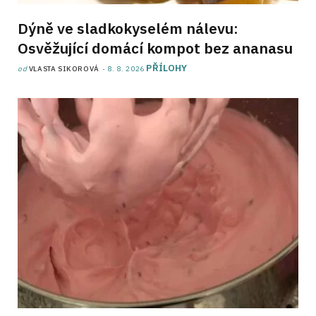
Dýně ve sladkokyselém nálevu:
Osvěžující domácí kompot bez ananasu
PŘÍLOHY
od
VLASTA SIKOROVÁ
8. 8. 2026