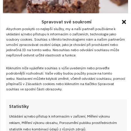
Spravovat své soukromí
Abychom poskytli co nejlepší služby, my a naši partneři používáme k
ukládání a/nebo přístupu k informacím o zařízeních, technologie jako
soubory cookies. Souhlas s těmito technologiemi nám a našim partnerům
umožní zpracovávat osobní údaje, jako je chování při procházení nebo
8. 5. 2026
jedinečná ID na tomto webu. Nesouhlas nebo odvolání souhlasu může
nepříznivě ovlivnit určité vlastnosti a funkce.
Jak upéct perník, který zůstane měkký i
druhý den: Perník s čokoládovou polevou
Kliknutím níže vyjádřete souhlas s výše uvedeným nebo proveďte
podrobnější rozhodnutí. Vaše volby budou použity pouze na tomto
Rychlý domácí perník s kakaem a čokoládovou polevou.
webu. Nastavení můžete kdykoli změnit, včetně odvolání souhlasu, pomocí
přepínačů v Zásadách cookies nebo kliknutím na tlačítko Spravovat
Vláčný, jednoduchý a vždy oblíbený moučník na plech.
souhlas ve spodní části obrazovky.
ČÍST RECEPT
Statistiky
Ukládání a/nebo přístup k informacím v zařízení, Měření výkonu
reklam, Měření výkonu obsahu, Porozumění publiku prostřednictvím
statistik nebo kombinací údajů z různých zdrojů.