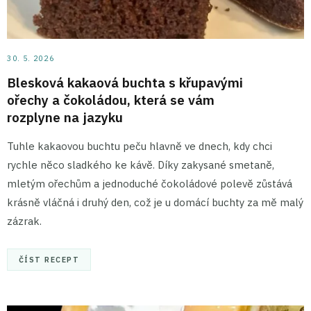
30. 5. 2026
Blesková kakaová buchta s křupavými
ořechy a čokoládou, která se vám
rozplyne na jazyku
Tuhle kakaovou buchtu peču hlavně ve dnech, kdy chci
rychle něco sladkého ke kávě. Díky zakysané smetaně,
mletým ořechům a jednoduché čokoládové polevě zůstává
krásně vláčná i druhý den, což je u domácí buchty za mě malý
zázrak.
ČÍST RECEPT