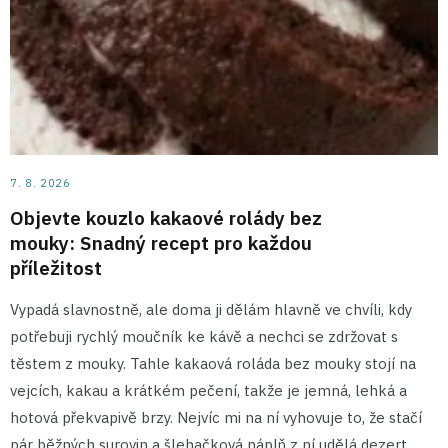
7. 8. 2026
Objevte kouzlo kakaové rolády bez
mouky: Snadný recept pro každou
příležitost
Vypadá slavnostně, ale doma ji dělám hlavně ve chvíli, kdy
potřebuji rychlý moučník ke kávě a nechci se zdržovat s
těstem z mouky. Tahle kakaová roláda bez mouky stojí na
vejcích, kakau a krátkém pečení, takže je jemná, lehká a
hotová překvapivě brzy. Nejvíc mi na ní vyhovuje to, že stačí
pár běžných surovin a šlehačková náplň z ní udělá dezert,