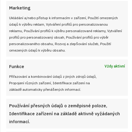
Marketing
Ukládání a/nebo přístup k informacím v zařízení, Použití omezených
údajů k výběru reklam, Vytváření profilů pro personalizovanou
reklamu, Používání profilů k výběru personalizované reklamy, Vytváření
profilů pro personalizovaný obsah, Používání profilů pro výběr
personalizovaného obsahu, Rozvoj a zlepšování služeb, Použití
omezených údajů k výběru obsahu.
Funkce
Vždy aktivní
28. 9. 2024
Přiřazování a kombinování údajů z jiných zdrojů údajů,
Šumavská topinka – to nejlepší na
Propojení různých zařízení, Identifikace zařízení na
topince: míchaná vajíčka, sýr, jarní cibulka
základě automaticky přenášených informací.
Prohlédněte si recept s postupem na šumavskou topinku.
Používání přesných údajů o zeměpisné poloze,
Identifikace zařízení na základě aktivně vyžádaných
ČÍST RECEPT
informací.