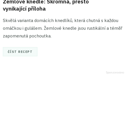
Žemlové knedle: Skromná, přesto
vynikající příloha
Skvělá varianta domácích knedlíků, která chutná s každou
omáčkou i gulášem. Žemlové knedle jsou rustikální a téměř
zapomenutá pochoutka.
ČÍST RECEPT