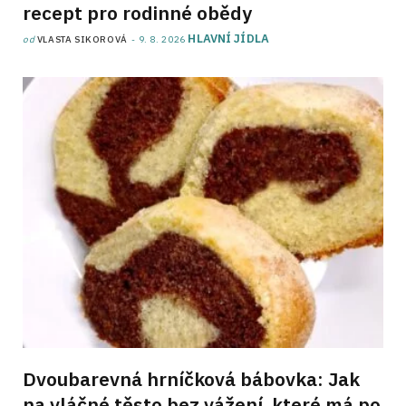
recept pro rodinné obědy
HLAVNÍ JÍDLA
od
VLASTA SIKOROVÁ
9. 8. 2026
Dvoubarevná hrníčková bábovka: Jak
na vláčné těsto bez vážení, které má po