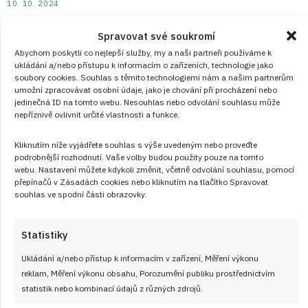
10. 10. 2024
Štefánská sekaná pečínka s bramborem a
Spravovat své soukromí
kyselou okurkou
Abychom poskytli co nejlepší služby, my a naši partneři používáme k
ukládání a/nebo přístupu k informacím o zařízeních, technologie jako
Recept na Štefánskou sekanou pečínku: Tento tradiční
soubory cookies. Souhlas s těmito technologiemi nám a našim partnerům
umožní zpracovávat osobní údaje, jako je chování při procházení nebo
recept je ideální na oběd pro celou rodinu a díky vařeným
jedinečná ID na tomto webu. Nesouhlas nebo odvolání souhlasu může
vejcím v sekané vypadá i skvěle na talíři. Prohlédněte si
nepříznivě ovlivnit určité vlastnosti a funkce.
recept s postupem na štefánskou sekanou pečeni.
Kliknutím níže vyjádřete souhlas s výše uvedeným nebo proveďte
podrobnější rozhodnutí. Vaše volby budou použity pouze na tomto
ČÍST RECEPT
webu. Nastavení můžete kdykoli změnit, včetně odvolání souhlasu, pomocí
přepínačů v Zásadách cookies nebo kliknutím na tlačítko Spravovat
souhlas ve spodní části obrazovky.
Statistiky
Ukládání a/nebo přístup k informacím v zařízení, Měření výkonu
reklam, Měření výkonu obsahu, Porozumění publiku prostřednictvím
statistik nebo kombinací údajů z různých zdrojů.