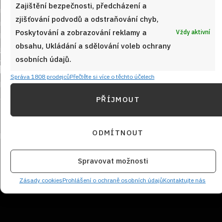
Zajištění bezpečnosti, předcházení a
zjišťování podvodů a odstraňování chyb,
Poskytování a zobrazování reklamy a
Vždy aktivní
obsahu, Ukládání a sdělování voleb ochrany
osobních údajů.
Sledujte nás!
Správa 1808 prodejců
Přečtěte si více o těchto účelech
PŘÍJMOUT
ODMÍTNOUT
Spravovat možnosti
NEZMEŠKEJTE ŽÁDNÝ RECEPT!
Zásady cookies
Prohlášení o ochraně osobních údajů
Kontaktujte nás