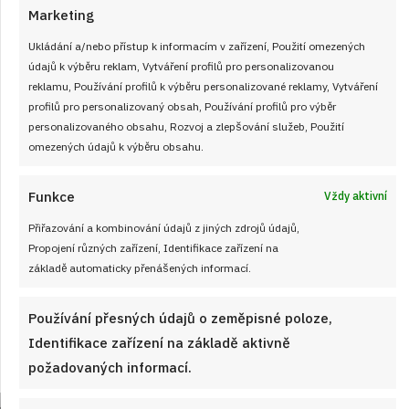
Marketing
Ukládání a/nebo přístup k informacím v zařízení, Použití omezených
údajů k výběru reklam, Vytváření profilů pro personalizovanou
reklamu, Používání profilů k výběru personalizované reklamy, Vytváření
profilů pro personalizovaný obsah, Používání profilů pro výběr
personalizovaného obsahu, Rozvoj a zlepšování služeb, Použití
omezených údajů k výběru obsahu.
Funkce
Velký test slunečnicových olejů 2026: 7
Vždy aktivní
výrobků z českých obchodů se značně
Přiřazování a kombinování údajů z jiných zdrojů údajů,
liší cenou i kvalitou
Propojení různých zařízení, Identifikace zařízení na
základě automaticky přenášených informací.
JAK VAŘIT
od
JANA DUCHOŇOVÁ
7. 8. 2026
Používání přesných údajů o zeměpisné poloze,
Identifikace zařízení na základě aktivně
požadovaných informací.