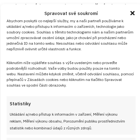
Jahodový kompot bez zbytečné chemie:
Spravovat své soukromí
Rychlá zásoba sladkého letního ovoce
Abychom poskytli co nejlepší služby, my a naši partneři používáme k
do sklenic
ukládání a/nebo přístupu k informacím o zařízeních, technologie jako
soubory cookies. Souhlas s těmito technologiemi nám a našim partnerům
RECEPTY
od
ANEŽKA ŠEBKOVÁ
7. 8. 2026
umožní zpracovávat osobní údaje, jako je chování při procházení nebo
jedinečná ID na tomto webu. Nesouhlas nebo odvolání souhlasu může
nepříznivě ovlivnit určité vlastnosti a funkce.
Kliknutím níže vyjádřete souhlas s výše uvedeným nebo proveďte
podrobnější rozhodnutí. Vaše volby budou použity pouze na tomto
webu. Nastavení můžete kdykoli změnit, včetně odvolání souhlasu, pomocí
přepínačů v Zásadách cookies nebo kliknutím na tlačítko Spravovat
souhlas ve spodní části obrazovky.
Články
Statistiky
Ukládání a/nebo přístup k informacím v zařízení, Měření výkonu
reklam, Měření výkonu obsahu, Porozumění publiku prostřednictvím
statistik nebo kombinací údajů z různých zdrojů.