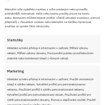
Články
Kliknutím níže vyjádřete souhlas s výše uvedeným nebo proveďte
podrobnější rozhodnutí. Vaše volby budou použity pouze na tomto
webu. Nastavení můžete kdykoli změnit, včetně odvolání souhlasu, pomocí
přepínačů v Zásadách cookies nebo kliknutím na tlačítko Spravovat
souhlas ve spodní části obrazovky.
Statistiky
Ukládání a/nebo přístup k informacím v zařízení, Měření výkonu
reklam, Měření výkonu obsahu, Porozumění publiku prostřednictvím
statistik nebo kombinací údajů z různých zdrojů.
Marketing
Ukládání a/nebo přístup k informacím v zařízení, Použití omezených
údajů k výběru reklam, Vytváření profilů pro personalizovanou
reklamu, Používání profilů k výběru personalizované reklamy,
Velký test slunečnicových olejů 2026: 7
Vytváření profilů pro personalizovaný obsah, Používání profilů pro
výrobků z českých obchodů se značně
výběr personalizovaného obsahu, Rozvoj a zlepšování služeb, Použití
omezených údajů k výběru obsahu.