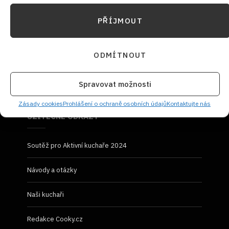
PŘÍJMOUT
NEZMEŠKEJTE ŽÁDNÝ RECEPT!
ODMÍTNOUT
Spravovat možnosti
Zásady cookies
Prohlášení o ochraně osobních údajů
Kontaktujte nás
UŽITEČNÉ ODKAZY
Soutěž pro Aktivní kuchaře 2024
Návody a otázky
Naši kuchaři
Redakce Cooky.cz