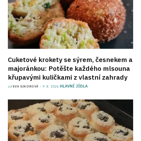
Cuketové krokety se sýrem, česnekem a
majoránkou: Potěšte každého mlsouna
křupavými kuličkami z vlastní zahrady
HLAVNÍ JÍDLA
od
EVA SIKOROVÁ
9. 8. 2026