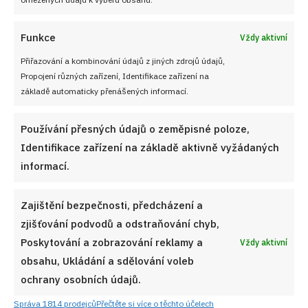
liší cenou i kvalitou
JAK VAŘIT
od
JANA DUCHOŇOVÁ
7. 8. 2026
Funkce
Vždy aktivní
Přiřazování a kombinování údajů z jiných zdrojů údajů,
Propojení různých zařízení, Identifikace zařízení na
základě automaticky přenášených informací.
Používání přesných údajů o zeměpisné poloze,
Identifikace zařízení na základě aktivně vyžádaných
informací.
Zajištění bezpečnosti, předcházení a
Sledujte nás!
zjišťování podvodů a odstraňování chyb,
Poskytování a zobrazování reklamy a
Vždy aktivní
obsahu, Ukládání a sdělování voleb
ochrany osobních údajů.
Správa 1814 prodejců
Přečtěte si více o těchto účelech