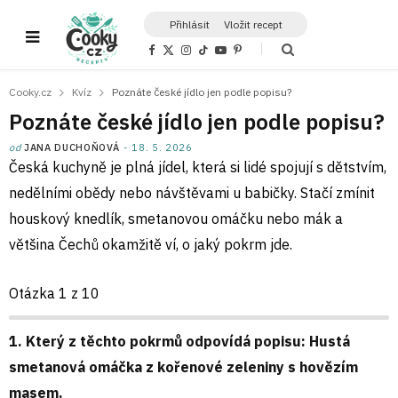
Přihlásit
Vložit recept
F
X
I
T
Y
P
a
(
n
i
o
i
c
T
s
k
u
n
e
w
t
T
T
t
Cooky.cz
Kvíz
Poznáte české jídlo jen podle popisu?
b
i
a
o
u
e
o
t
g
k
b
r
Poznáte české jídlo jen podle popisu?
o
t
r
e
e
k
e
a
s
r
m
t
od
JANA DUCHOŇOVÁ
18. 5. 2026
)
Česká kuchyně je plná jídel, která si lidé spojují s dětstvím,
nedělními obědy nebo návštěvami u babičky. Stačí zmínit
houskový knedlík, smetanovou omáčku nebo mák a
většina Čechů okamžitě ví, o jaký pokrm jde.
Otázka 1 z 10
1. Který z těchto pokrmů odpovídá popisu: Hustá
smetanová omáčka z kořenové zeleniny s hovězím
masem.