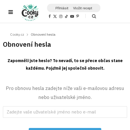
Přihlásit
Vložit recept
F
X
I
T
Y
P
a
(
n
i
o
i
c
T
s
k
u
n
e
w
t
T
T
t
b
i
a
o
u
e
Cooky.cz
Obnovení hesla
o
t
g
k
b
r
o
t
r
e
e
Obnovení hesla
k
e
a
s
r
m
t
)
Zapomněli jste heslo? To nevadí, to se přece občas stane
každému. Pojďmě jej společně obnovit.
Pro obnovu hesla zadejte níže vaši e-mailovou adresu
nebo uživatelské jméno.