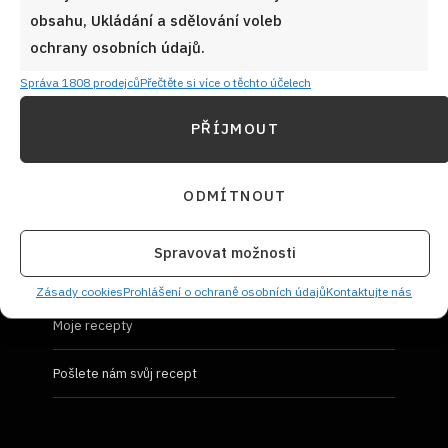
obsahu, Ukládání a sdělování voleb
Prohlášení o ochraně osobních údajů
ochrany osobních údajů.
Správa 1808 prodejců
Přečtěte si více o těchto účelech
PŘÍJMOUT
UŽIVATELSKÝ PROFIL
ODMÍTNOUT
Přihlásit se
Spravovat možnosti
Vložit recept
Zásady cookies
Prohlášení o ochraně osobních údajů
Kontaktujte nás
Moje recepty
Pošlete nám svůj recept