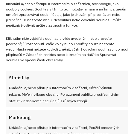
ukládání a/nebo přístupu k informacím o zařízeních, technologie jako
soubory cookies. Souhlas s těmito technologiemi nám a našim partnerům
umožní zpracovávat osobní údaje, jako je chování při procházení nebo
jedinečná ID na tomto webu. Nesouhlas nebo odvolání souhlasu může
nepříznivě ovlivnit určité vlastnosti a funkce.
NEZMEŠKEJTE ŽÁDNÝ RECEPT!
Kliknutím níže vyjádřete souhlas s výše uvedeným nebo proveďte
podrobnější rozhodnutí. Vaše volby budou použity pouze na tomto
Pro odběr nových receptů zadejte Vaši e-mailovou
webu. Nastavení můžete kdykoli změnit, včetně odvolání souhlasu, pomocí
adresu
přepínačů v Zásadách cookies nebo kliknutím na tlačítko Spravovat
souhlas ve spodní části obrazovky.
Statistiky
Ukládání a/nebo přístup k informacím v zařízení, Měření výkonu
CHCI RECEPTY E-MAILEM
reklam, Měření výkonu obsahu, Porozumění publiku prostřednictvím
statistik nebo kombinací údajů z různých zdrojů.
Marketing
UŽITEČNÉ ODKAZY
Ukládání a/nebo přístup k informacím v zařízení, Použití omezených
údajů k výběru reklam, Vytváření profilů pro personalizovanou