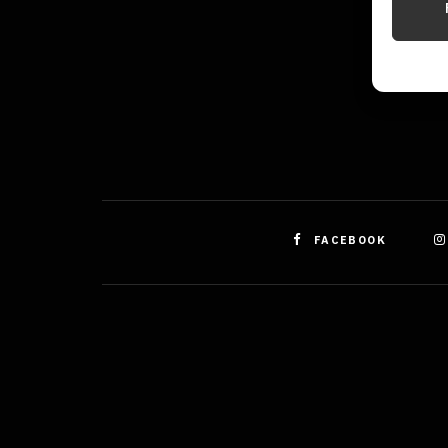
Identifi
Použív
základ
Zajišt
odstra
obsahu
FACEBOOK