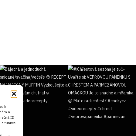
pu k
 nám a
inečná ID
 a funkce.