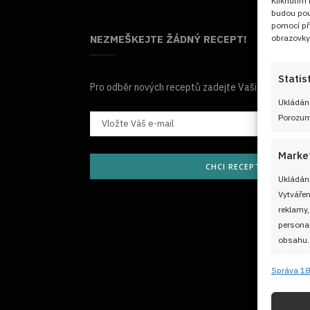
Kliknutím
budou pou
pomocí př
obrazovky
NEZMEŠKEJTE ŽÁDNÝ RECEPT!
Statis
Pro odběr nových receptů zadejte Vaši e-mailovou
Ukládání
Porozumě
Marke
CHCI RECEPTY E-MAILE
Ukládání
Vytvářen
reklamy,
personal
obsahu.
Správa 18
Funkc
Přiřazov