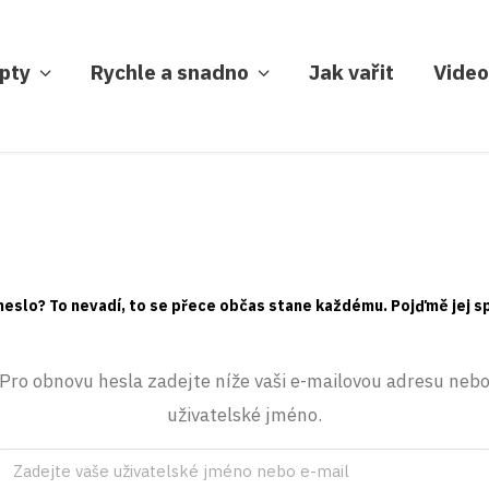
pty
Rychle a snadno
Jak vařit
Video
heslo? To nevadí, to se přece občas stane každému. Pojďmě jej s
Pro obnovu hesla zadejte níže vaši e-mailovou adresu neb
uživatelské jméno.