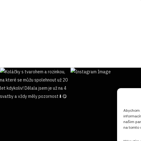
Abychom po
informací
našim par
na tomto w