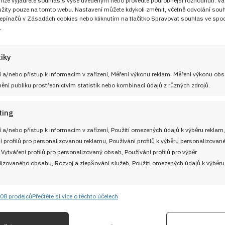
 níže vyjádřete souhlas s výše uvedeným nebo proveďte podrobnější rozhodnutí. Va
žity pouze na tomto webu. Nastavení můžete kdykoli změnit, včetně odvolání sou
epínačů v Zásadách cookies nebo kliknutím na tlačítko Spravovat souhlas ve spod
.
UŽITEČNÉ ODKAZY
tiky
Soutěž pro Aktivní kuchaře 2024
 adresu
 a/nebo přístup k informacím v zařízení, Měření výkonu reklam, Měření výkonu ob
Návody a otázky
ní publiku prostřednictvím statistik nebo kombinací údajů z různých zdrojů.
Naši kuchaři
ting
M
Redakce Cooky.cz
 a/nebo přístup k informacím v zařízení, Použití omezených údajů k výběru reklam,
í profilů pro personalizovanou reklamu, Používání profilů k výběru personalizovan
 Vytváření profilů pro personalizovaný obsah, Používání profilů pro výběr
Reklama a spolupráce
izovaného obsahu, Rozvoj a zlepšování služeb, Použití omezených údajů k výběru
O nás
08 prodejců
Přečtěte si více o těchto účelech
e
Kontaktujte nás
Vždy
ání a kombinování údajů z jiných zdrojů údajů, Propojení různých zařízení,