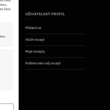
še volby
hlasu,
ní části
UŽIVATELSKÝ PROFIL
Přihlásit se
sahu,
Vložit recept
Moje recepty
Pošlete nám svůj recept
é
 aktivní