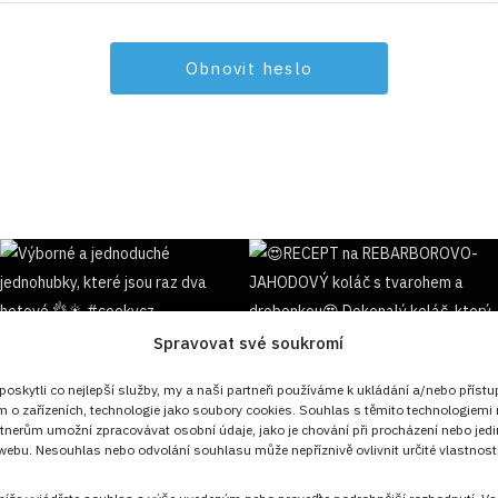
Spravovat své soukromí
Sledujte nás!
skytli co nejlepší služby, my a naši partneři používáme k ukládání a/nebo přístu
m o zařízeních, technologie jako soubory cookies. Souhlas s těmito technologiemi
tnerům umožní zpracovávat osobní údaje, jako je chování při procházení nebo jed
ebu. Nesouhlas nebo odvolání souhlasu může nepříznivě ovlivnit určité vlastnosti