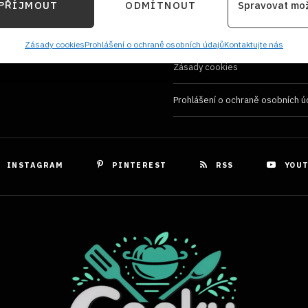
Používání souborů cookies
PŘÍJMOUT
ODMÍTNOUT
Spravovat mo
kace zařízení na základě automaticky přenášených informací.
Zásady ochrany osobních údaji
ání přesných údajů o zeměpisné poloze, Identifikace zařízení 
Zásady cookies
Prohlášení o ochraně osobních údajů
Kontaktujte nás
ě aktivně požadovaných informací.
Zásady cookies
Prohlášení o ochraně osobních ú
ění bezpečnosti, předcházení a zjišťování podvodů a
ňování chyb, Poskytování a zobrazování reklamy a
Vždy
, Ukládání a sdělování voleb ochrany osobních údajů.
INSTAGRAM
PINTEREST
RSS
YOU