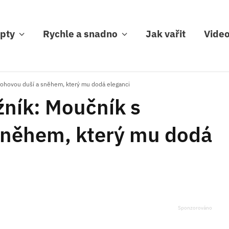
pty
Rychle a snadno
Jak vařit
Vide
arohovou duší a sněhem, který mu dodá eleganci
žník: Moučník s
sněhem, který mu dodá