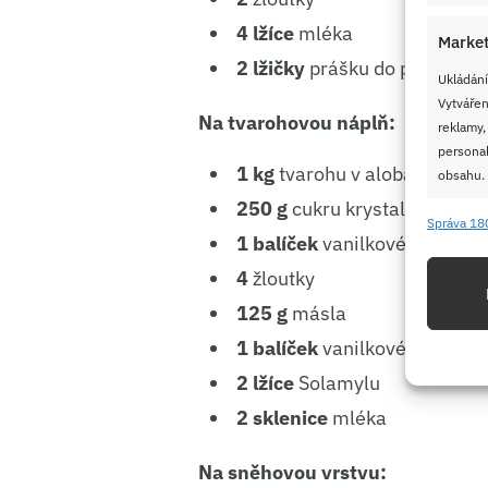
4 lžíce
mléka
Market
2 lžičky
prášku do pečiva
Ukládání
Vytvářen
Na tvarohovou náplň:
reklamy,
personal
1 kg
tvarohu v alobalu
obsahu.
250 g
cukru krystal
Správa 18
Funkc
1 balíček
vanilkového cukru
Přiřazov
4
žloutky
Identifi
125 g
másla
1 balíček
vanilkového pudin
Použív
2 lžíce
Solamylu
základ
2 sklenice
mléka
Zajišt
Na sněhovou vrstvu:
odstra