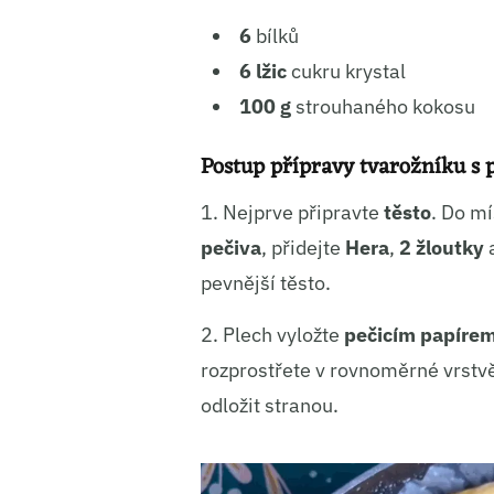
Ukládá
6
bílků
6 lžic
cukru krystal
100 g
strouhaného kokosu
Postup přípravy tvarožníku s
1. Nejprve připravte
těsto
. Do m
pečiva
, přidejte
Hera
,
2 žloutky
pevnější těsto.
2. Plech vyložte
pečicím papíre
rozprostřete v rovnoměrné vrstvě
odložit stranou.