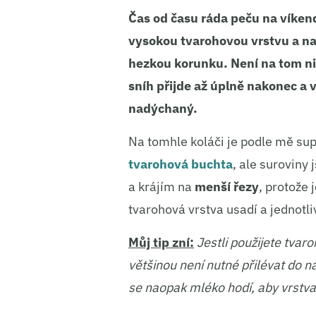
Čas od času ráda peču na víkend
vysokou tvarohovou vrstvu a nah
hezkou korunku. Není na tom nic
sníh přijde až úplně nakonec a
nadýchaný.
Na tomhle koláči je podle mě sup
tvarohová buchta
, ale suroviny
a krájím na
menší řezy
, protože 
tvarohová vrstva usadí a jednotliv
Můj tip zní:
Jestli použijete tvaro
většinou není nutné přilévat do n
se naopak mléko hodí, aby vrstva 