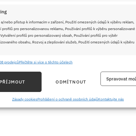
ing
 a/nebo přístup k informacím v zařízení, Použití omezených údajů k výběru reklam,
í profilů pro personalizovanou reklamu, Používání profilů k výběru personalizované
 Vytváření profilů pro personalizovaný obsah, Používání profilů pro výběr
izovaného obsahu, Rozvoj a zlepšování služeb, Použití omezených údajů k výběru
08 prodejců
Přečtěte si více o těchto účelech
e
Vždy
ání a kombinování údajů z jiných zdrojů údajů, Propojení různých zařízení,
Spravovat mož
PŘÍJMOUT
ODMÍTNOUT
kace zařízení na základě automaticky přenášených informací.
ku
ání přesných údajů o zeměpisné poloze, Identifikace zařízení na
Zásady cookies
Prohlášení o ochraně osobních údajů
Kontaktujte nás
ě aktivně požadovaných informací.
ění bezpečnosti, předcházení a zjišťování podvodů a
ňování chyb, Poskytování a zobrazování reklamy a obsahu,
Vždy