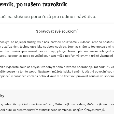
sernik, po našem tvarožník
tačí na slušnou porci řezů pro rodinu i návštěvu.
Spravovat své soukromí
skytli co nejlepší služby, my a naši partneři používáme k ukládání a/nebo přístupu
 o zařízeních, technologie jako soubory cookies. Souhlas s těmito technologiemi n
nerům umožní zpracovávat osobní údaje, jako je chování při procházení nebo jedin
usků
ebu. Nesouhlas nebo odvolání souhlasu může nepříznivě ovlivnit určité vlastnosti 
řebovat na přípravu serniku
 níže vyjádřete souhlas s výše uvedeným nebo proveďte podrobnější rozhodnutí. Va
žity pouze na tomto webu. Nastavení můžete kdykoli změnit, včetně odvolání souh
pínačů v Zásadách cookies nebo kliknutím na tlačítko Spravovat souhlas ve spodní 
.
iky
era
 a/nebo přístup k informacím v zařízení, Měření výkonu reklam, Měření výkonu obs
ní publiku prostřednictvím statistik nebo kombinací údajů z různých zdrojů.