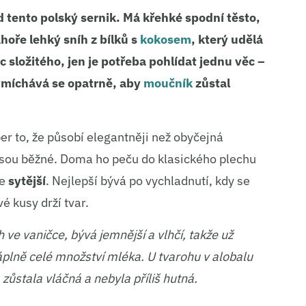
 tento polský sernik. Má křehké spodní těsto,
oře lehký sníh z bílků s
kokosem
, který udělá
 složitého, jen je potřeba pohlídat jednu věc –
 vmíchává se opatrně, aby
moučník
zůstal
er to, že působí elegantněji než obyčejná
 jsou běžné. Doma ho peču do klasického plechu
je
sytější
. Nejlepší bývá po vychladnutí, kdy se
é kusy drží tvar.
h ve vaničce, bývá jemnější a vlhčí, takže už
áplně celé množství mléka. U tvarohu v alobalu
zůstala vláčná a nebyla příliš hutná.