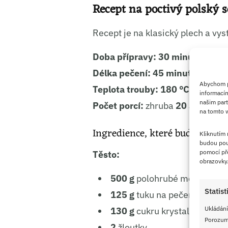
Recept na poctivý polský 
Recept je na klasický plech a vys
Doba přípravy:
30 minut
Délka pečení:
45 minut
Abychom po
Teplota trouby:
180 °C
informacím
našim part
Počet porcí:
zhruba
20 až 24 ko
na tomto w
Ingredience, které budeme pot
Kliknutím
budou pou
pomocí pře
Těsto:
obrazovky
500 g
polohrubé mouky
Statist
125 g
tuku na pečení typu H
Ukládání
130 g
cukru krystal
Porozumě
2
žloutky