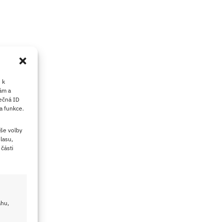
 k
ám a
ečná ID
a funkce.
še volby
lasu,
části
ahu,