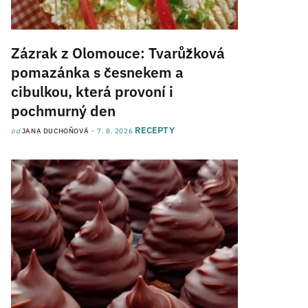
Zázrak z Olomouce: Tvarůžková
pomazánka s česnekem a
cibulkou, která provoní i
pochmurný den
RECEPTY
od
JANA DUCHOŇOVÁ
7. 8. 2026