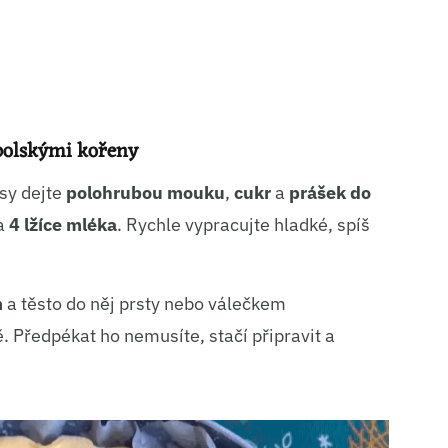
ní a sdělování voleb ochrany osobních údajů.
 polskými kořeny
ísy dejte
polohrubou mouku
,
cukr
a
prášek do
a
4 lžíce mléka
. Rychle vypracujte hladké, spíš
m
a těsto do něj prsty nebo válečkem
. Předpékat ho nemusíte, stačí připravit a