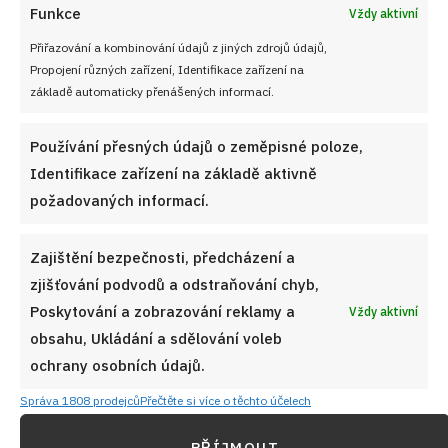
Funkce
Vždy aktivní
Přiřazování a kombinování údajů z jiných zdrojů údajů,
Propojení různých zařízení, Identifikace zařízení na
základě automaticky přenášených informací.
Používání přesných údajů o zeměpisné poloze,
Identifikace zařízení na základě aktivně
požadovaných informací.
Zajištění bezpečnosti, předcházení a
zjišťování podvodů a odstraňování chyb,
PŘEDCHOZÍ RECEPT
DALŠÍ RECEPT
Bujon už nikdy nekupujte:
Nepečené nugeta řezy
Poskytování a zobrazování reklamy a
Vždy aktivní
Tento domácí recept je
pouze ze 4 surovin
obsahu, Ukládání a sdělování voleb
kvalitnější, chutnější a
ochrany osobních údajů.
mnohem levnější
Správa 1808 prodejců
Přečtěte si více o těchto účelech
PŘÍJMOUT