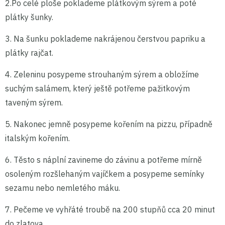
2.Po celé ploše poklademe plátkovým sýrem a poté
plátky šunky.
3. Na šunku poklademe nakrájenou čerstvou papriku a
plátky rajčat.
4. Zeleninu posypeme strouhaným sýrem a obložíme
suchým salámem, který ještě potřeme pažitkovým
taveným sýrem.
5. Nakonec jemně posypeme kořením na pizzu, případně
italským kořením.
6. Těsto s náplní zavineme do závinu a potřeme mírně
osoleným rozšlehaným vajíčkem a posypeme semínky
sezamu nebo nemletého máku.
7. Pečeme ve vyhřáté troubě na 200 stupňů cca 20 minut
do zlatova.