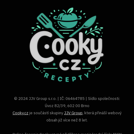
© 2024 JJV Group s.r.o. | IČ: 06464785 | Sídlo společnosti:
Úvoz 82/39, 602 00 Brno
Cooky.cz
je součástí skupiny
JJV Group
, která přináší webový
obsah již více než 8 let.