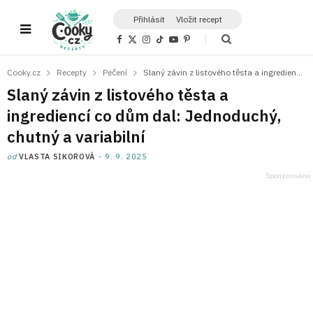
Přihlásit
Vložit recept
F
X
I
T
Y
P
a
(
n
i
o
i
c
T
s
k
u
n
e
w
t
T
T
t
Cooky.cz
Recepty
Pečení
Slaný závin z listového těsta a ingrediencí co dům dal: Jednoduchý, chutný a variabilní
b
i
a
o
u
e
o
t
g
k
b
r
Slaný závin z listového těsta a
o
t
r
e
e
k
e
a
s
ingrediencí co dům dal: Jednoduchý,
r
m
t
)
chutný a variabilní
od
VLASTA SIKOROVÁ
9. 9. 2025