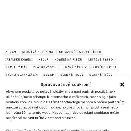
AEZAM
CERSTVÁ ZELENINA
CHLAZENÉ LISTOVÉ TĚSTO
IATALSKÉ KOŘENÍ
KEČUP
KOŘENÍ NA PIZZU
LISTOVÉ TĚSTO
NEMLETÝ MÁK
PLÁTKOVÝ SÝR
PLNĚNÝ ZÁVIN Z LISTOVÉHO TĚSTA
RYCHLÝ SLANÝ ZÁVIN
SEZAM
SLANÝ ŠTRÚDL
SLANÝ ŠTRŮDL
SLANÝ ZÁVIN
SLANÝ ZÁVIN NA PÁRTY
STROUHANÝ SÝR
Spravovat své soukromí
SUCHÝ SALÁM
ŠUNKA
SÝR
TAVENÝ PAŽITKOVÝ SÝR
VEJCE
Abychom poskytli co nejlepší služby, my a naši partneři používáme k
ukládání a/nebo přístupu k informacím o zařízeních, technologie jako
ZÁVIN Z LISTOVÉHO TĚSTA
soubory cookies. Souhlas s těmito technologiemi nám a našim partnerům
ZÁVIN Z LISTOVÉHO TĚSTA SE SALÁMEM A SÝREM
umožní zpracovávat osobní údaje, jako je chování při procházení nebo
jedinečná ID na tomto webu. Nesouhlas nebo odvolání souhlasu může
nepříznivě ovlivnit určité vlastnosti a funkce.
Diskuze
G
Sdílet na FB
Přidat do Google News
Kliknutím níže vyjádřete souhlas s výše uvedeným nebo proveďte