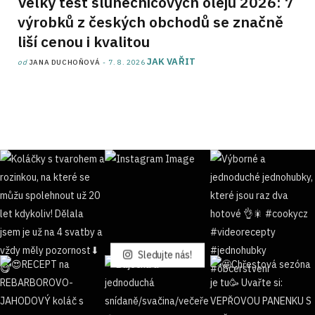
Velký test slunečnicových olejů 2026: 7
výrobků z českých obchodů se značně
liší cenou i kvalitou
JAK VAŘIT
od
JANA DUCHOŇOVÁ
7. 8. 2026
Sledujte nás!