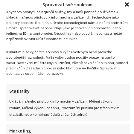
Spravovat své soukromí
podávají místo chlebíčků
Abychom poskytli co nejlepší služby, my a naši partneři používáme k
JAK VAŘIT
od
JANA DUCHOŇOVÁ
10. 8. 2026
ukládání a/nebo přístupu k informacím o zařízeních, technologie jako
soubory cookies. Souhlas s těmito technologiemi nám a našim partnerům
umožní zpracovávat osobní údaje, jako je chování při procházení nebo
jedinečná ID na tomto webu. Nesouhlas nebo odvolání souhlasu může
nepříznivě ovlivnit určité vlastnosti a funkce.
Kliknutím níže vyjádřete souhlas s výše uvedeným nebo proveďte
podrobnější rozhodnutí. Vaše volby budou použity pouze na tomto
webu. Nastavení můžete kdykoli změnit, včetně odvolání souhlasu, pomocí
přepínačů v Zásadách cookies nebo kliknutím na tlačítko Spravovat
Články
souhlas ve spodní části obrazovky.
Statistiky
Ukládání a/nebo přístup k informacím v zařízení, Měření výkonu
reklam, Měření výkonu obsahu, Porozumění publiku prostřednictvím
statistik nebo kombinací údajů z různých zdrojů.
Marketing