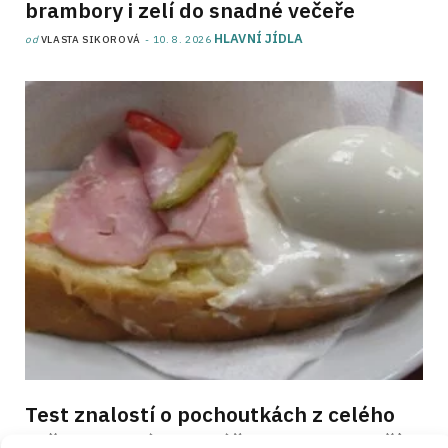
brambory i zelí do snadné večeře
HLAVNÍ JÍDLA
od
VLASTA SIKOROVÁ
10. 8. 2026
Test znalostí o pochoutkách z celého
světa: 10 otázek ukáže, co v zahraničí