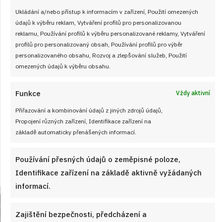
Ukládání a/nebo přístup k informacím v zařízení, Použití omezených
údajů k výběru reklam, Vytváření profilů pro personalizovanou
reklamu, Používání profilů k výběru personalizované reklamy, Vytváření
profilů pro personalizovaný obsah, Používání profilů pro výběr
personalizovaného obsahu, Rozvoj a zlepšování služeb, Použití
omezených údajů k výběru obsahu.
Test znalostí o pochoutkách z celého
Funkce
Vždy aktivní
světa: 10 otázek ukáže, co v zahraničí
podávají místo chlebíčků
Přiřazování a kombinování údajů z jiných zdrojů údajů,
Propojení různých zařízení, Identifikace zařízení na
JAK VAŘIT
od
JANA DUCHOŇOVÁ
10. 8. 2026
základě automaticky přenášených informací.
Používání přesných údajů o zeměpisné poloze,
Identifikace zařízení na základě aktivně vyžádaných
informací.
Zajištění bezpečnosti, předcházení a