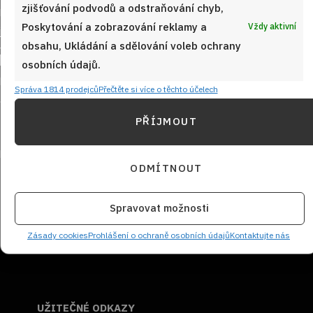
zjišťování podvodů a odstraňování chyb,
Poskytování a zobrazování reklamy a
Vždy aktivní
obsahu, Ukládání a sdělování voleb ochrany
Sledujte nás!
osobních údajů.
Správa 1814 prodejců
Přečtěte si více o těchto účelech
PŘÍJMOUT
ODMÍTNOUT
NEZMEŠKEJTE ŽÁDNÝ RECEPT!
Spravovat možnosti
Zásady cookies
Prohlášení o ochraně osobních údajů
Kontaktujte nás
UŽITEČNÉ ODKAZY