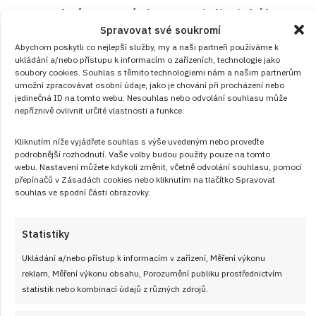
Retro kvíz o cenách ze socialistického
Spravovat své soukromí
Československa: 10 otázek dá zabrat i
Abychom poskytli co nejlepší služby, my a naši partneři používáme k
pamětníkům
ukládání a/nebo přístupu k informacím o zařízeních, technologie jako
soubory cookies. Souhlas s těmito technologiemi nám a našim partnerům
JAK VAŘIT
od
JANA DUCHOŇOVÁ
9. 8. 2026
umožní zpracovávat osobní údaje, jako je chování při procházení nebo
jedinečná ID na tomto webu. Nesouhlas nebo odvolání souhlasu může
nepříznivě ovlivnit určité vlastnosti a funkce.
Kliknutím níže vyjádřete souhlas s výše uvedeným nebo proveďte
podrobnější rozhodnutí. Vaše volby budou použity pouze na tomto
webu. Nastavení můžete kdykoli změnit, včetně odvolání souhlasu, pomocí
přepínačů v Zásadách cookies nebo kliknutím na tlačítko Spravovat
souhlas ve spodní části obrazovky.
Články
Statistiky
Ukládání a/nebo přístup k informacím v zařízení, Měření výkonu
reklam, Měření výkonu obsahu, Porozumění publiku prostřednictvím
statistik nebo kombinací údajů z různých zdrojů.