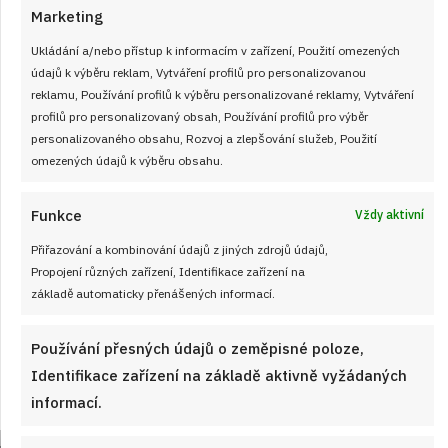
Marketing
Ukládání a/nebo přístup k informacím v zařízení, Použití omezených
údajů k výběru reklam, Vytváření profilů pro personalizovanou
reklamu, Používání profilů k výběru personalizované reklamy, Vytváření
profilů pro personalizovaný obsah, Používání profilů pro výběr
personalizovaného obsahu, Rozvoj a zlepšování služeb, Použití
omezených údajů k výběru obsahu.
Funkce
Velký test slunečnicových olejů 2026: 7
Vždy aktivní
výrobků z českých obchodů se značně
Přiřazování a kombinování údajů z jiných zdrojů údajů,
liší cenou i kvalitou
Propojení různých zařízení, Identifikace zařízení na
základě automaticky přenášených informací.
JAK VAŘIT
od
JANA DUCHOŇOVÁ
7. 8. 2026
Používání přesných údajů o zeměpisné poloze,
Identifikace zařízení na základě aktivně vyžádaných
informací.