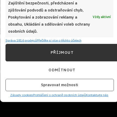
Zajištění bezpečnosti, předcházení a
zjišťování podvodů a odstraňování chyb,
Poskytování a zobrazování reklamy a
Vždy aktivní
obsahu, Ukládání a sdělování voleb ochrany
osobních údajů.
Sledujte nás!
Správa 1814 prodejců
Přečtěte si více o těchto účelech
PŘÍJMOUT
ODMÍTNOUT
Spravovat možnosti
NEZMEŠKEJTE ŽÁDNÝ RECEPT!
Zásady cookies
Prohlášení o ochraně osobních údajů
Kontaktujte nás