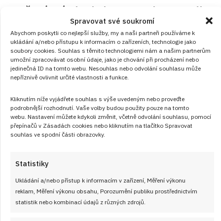
Pečený svítek s kakaem a cukrem podle
Spravovat své soukromí
prababičky: Sladká dobrota z jednoho
Abychom poskytli co nejlepší služby, my a naši partneři používáme k
plechu, kterou mám v paměti z dětství
ukládání a/nebo přístupu k informacím o zařízeních, technologie jako
soubory cookies. Souhlas s těmito technologiemi nám a našim partnerům
RECEPTY
od
ANEŽKA ŠEBKOVÁ
8. 8. 2026
umožní zpracovávat osobní údaje, jako je chování při procházení nebo
jedinečná ID na tomto webu. Nesouhlas nebo odvolání souhlasu může
nepříznivě ovlivnit určité vlastnosti a funkce.
Kliknutím níže vyjádřete souhlas s výše uvedeným nebo proveďte
podrobnější rozhodnutí. Vaše volby budou použity pouze na tomto
webu. Nastavení můžete kdykoli změnit, včetně odvolání souhlasu, pomocí
přepínačů v Zásadách cookies nebo kliknutím na tlačítko Spravovat
souhlas ve spodní části obrazovky.
Články
Statistiky
Ukládání a/nebo přístup k informacím v zařízení, Měření výkonu
reklam, Měření výkonu obsahu, Porozumění publiku prostřednictvím
statistik nebo kombinací údajů z různých zdrojů.