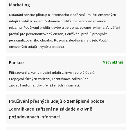
Marketing
Ukládání a/nebo přístup k informacím v zařízení, Použití omezených
údajů k výběru reklam, Vytváření profilů pro personalizovanou
reklamu, Používání profilů k výběru personalizované reklamy, Vytváření
profilů pro personalizovaný obsah, Používání profilů pro výběr
personalizovaného obsahu, Rozvoj a zlepšování služeb, Použití
omezených údajů k výběru obsahu.
Funkce
Velký test slunečnicových olejů 2026: 7
Vždy aktivní
výrobků z českých obchodů se značně
Přiřazování a kombinování údajů z jiných zdrojů údajů,
liší cenou i kvalitou
Propojení různých zařízení, Identifikace zařízení na
základě automaticky přenášených informací.
JAK VAŘIT
od
JANA DUCHOŇOVÁ
7. 8. 2026
Používání přesných údajů o zeměpisné poloze,
Identifikace zařízení na základě aktivně
požadovaných informací.