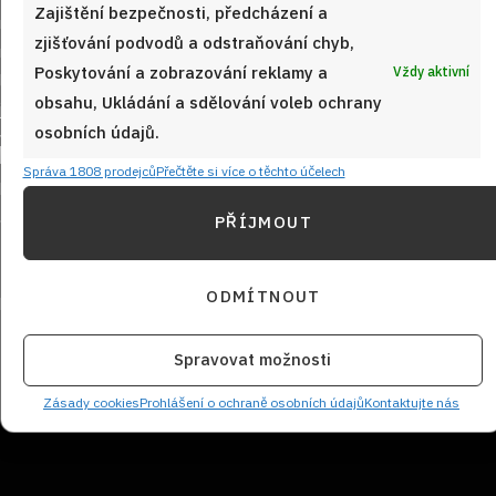
Zajištění bezpečnosti, předcházení a
zjišťování podvodů a odstraňování chyb,
Poskytování a zobrazování reklamy a
Vždy aktivní
obsahu, Ukládání a sdělování voleb ochrany
osobních údajů.
Sledujte nás!
Správa 1808 prodejců
Přečtěte si více o těchto účelech
PŘÍJMOUT
ODMÍTNOUT
Spravovat možnosti
NEZMEŠKEJTE ŽÁDNÝ RECEPT!
Zásady cookies
Prohlášení o ochraně osobních údajů
Kontaktujte nás