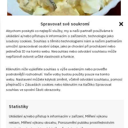
Spravovat své soukromí
Vajíčkový salát na chlebíčky, rohlíky i
Abychom poskytli co nejlepší služby, my a naši partneři používáme k
domácí mlsání podle normy z roku
ukládání a/nebo přístupu k informacím o zařízeních, technologie jako
soubory cookies. Souhlas s těmito technologiemi nám a našim partnerům
1976
umožní zpracovávat osobní údaje, jako je chování při procházení nebo
jedinečná ID na tomto webu. Nesouhlas nebo odvolání souhlasu může
RECEPTY
od
JANA DUCHOŇOVÁ
8. 8. 2026
nepříznivě ovlivnit určité vlastnosti a funkce.
Kliknutím níže vyjádřete souhlas s výše uvedeným nebo proveďte
podrobnější rozhodnutí. Vaše volby budou použity pouze na tomto
webu. Nastavení můžete kdykoli změnit, včetně odvolání souhlasu, pomocí
přepínačů v Zásadách cookies nebo kliknutím na tlačítko Spravovat
souhlas ve spodní části obrazovky.
Statistiky
Články
Ukládání a/nebo přístup k informacím v zařízení, Měření výkonu
reklam, Měření výkonu obsahu, Porozumění publiku prostřednictvím