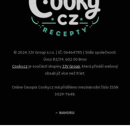
© 2024 JJV Group s.r.o. | IČ: 06464785 | Sídlo společnosti:
Úvoz 82/39, 602 00 Brno
Cooky.cz
je součástí skupiny
JJV Group
, která přináší webový
obsah již více než 8 let.
Online časopis Cooky.cz má přiděleno mezinárodní číslo ISSN
3029-7648.
NAHORU