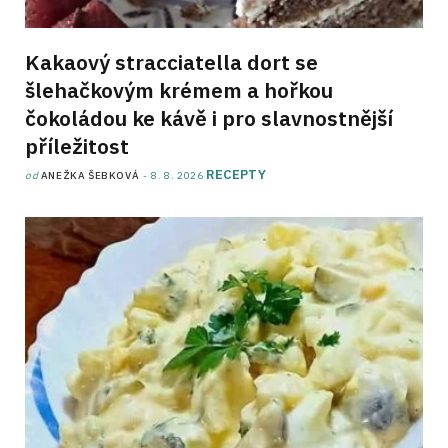
Kakaový stracciatella dort se
šlehačkovým krémem a hořkou
čokoládou ke kávě i pro slavnostnější
příležitost
RECEPTY
od
ANEŽKA ŠEBKOVÁ
8. 8. 2026