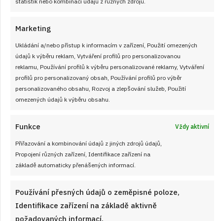
statistik nebo kombinací údajů z různých zdrojů.
Marketing
Ukládání a/nebo přístup k informacím v zařízení, Použití omezených
údajů k výběru reklam, Vytváření profilů pro personalizovanou
reklamu, Používání profilů k výběru personalizované reklamy, Vytváření
profilů pro personalizovaný obsah, Používání profilů pro výběr
personalizovaného obsahu, Rozvoj a zlepšování služeb, Použití
omezených údajů k výběru obsahu.
Funkce
Vždy aktivní
Přiřazování a kombinování údajů z jiných zdrojů údajů,
Velký test slunečnicových olejů 2026: 7
Propojení různých zařízení, Identifikace zařízení na
výrobků z českých obchodů se značně
základě automaticky přenášených informací.
liší cenou i kvalitou
JAK VAŘIT
Používání přesných údajů o zeměpisné poloze,
od
JANA DUCHOŇOVÁ
7. 8. 2026
Identifikace zařízení na základě aktivně
požadovaných informací.