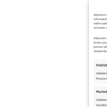
Abychom po
informacím
našim part
na tomto w
Kliknutím
budou pou
pomocí pře
obrazovky
Statist
Ukládání
Porozumě
Market
Ukládání
Vytvářen