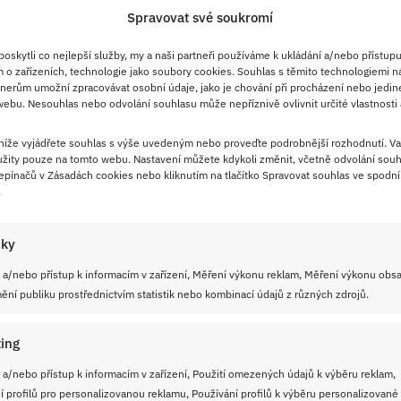
Spravovat své soukromí
skytli co nejlepší služby, my a naši partneři používáme k ukládání a/nebo přístupu
 o zařízeních, technologie jako soubory cookies. Souhlas s těmito technologiemi n
nerům umožní zpracovávat osobní údaje, jako je chování při procházení nebo jedin
ebu. Nesouhlas nebo odvolání souhlasu může nepříznivě ovlivnit určité vlastnosti 
 níže vyjádřete souhlas s výše uvedeným nebo proveďte podrobnější rozhodnutí. Va
žity pouze na tomto webu. Nastavení můžete kdykoli změnit, včetně odvolání souh
pínačů v Zásadách cookies nebo kliknutím na tlačítko Spravovat souhlas ve spodní 
.
iky
 a/nebo přístup k informacím v zařízení, Měření výkonu reklam, Měření výkonu obs
ní publiku prostřednictvím statistik nebo kombinací údajů z různých zdrojů.
ing
 a/nebo přístup k informacím v zařízení, Použití omezených údajů k výběru reklam,
í profilů pro personalizovanou reklamu, Používání profilů k výběru personalizované