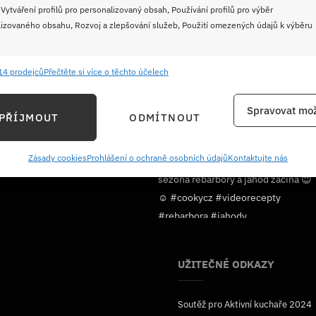
 Vytváření profilů pro personalizovaný obsah, Používání profilů pro výběr
izovaného obsahu, Rozvoj a zlepšování služeb, Použití omezených údajů k výběru
14 prodejců
Přečtěte si více o těchto účelech
e
Vždy
ání a kombinování údajů z jiných zdrojů údajů, Propojení různých zařízení,
Spravovat mož
PŘÍJMOUT
ODMÍTNOUT
kace zařízení na základě automaticky přenášených informací.
Sledujte nás!
ání přesných údajů o zeměpisné poloze, Identifikace zařízení na
Zásady cookies
Prohlášení o ochraně osobních údajů
Kontaktujte nás
ě aktivně vyžádaných informací.
ění bezpečnosti, předcházení a zjišťování podvodů a
ňování chyb, Poskytování a zobrazování reklamy a obsahu,
Vždy
ní a sdělování voleb ochrany osobních údajů.
UŽITEČNÉ ODKAZY
Soutěž pro Aktivní kuchaře 2024