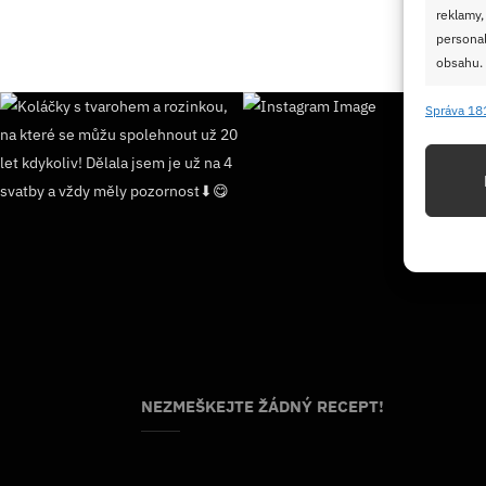
reklamy,
personal
obsahu.
Správa 18
Funkc
Přiřazov
Identifi
Použív
základ
Zajišt
odstra
Ukládá
NEZMEŠKEJTE ŽÁDNÝ RECEPT!