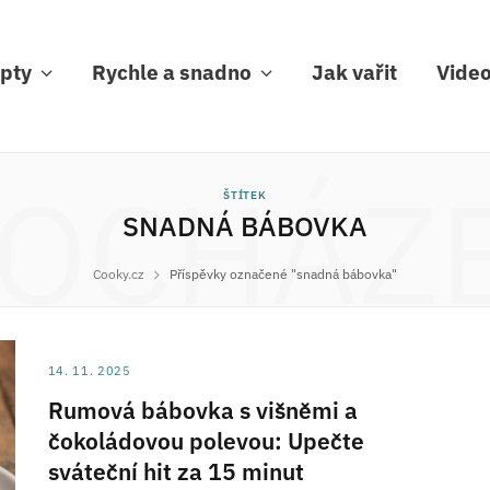
pty
Rychle a snadno
Jak vařit
Vide
OCHÁZ
ŠTÍTEK
SNADNÁ BÁBOVKA
Cooky.cz
Příspěvky označené "snadná bábovka"
14. 11. 2025
Rumová bábovka s višněmi a
čokoládovou polevou: Upečte
sváteční hit za 15 minut