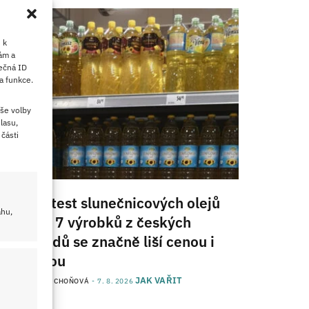
 k
ám a
ečná ID
a funkce.
še volby
lasu,
části
Velký test slunečnicových olejů
ahu,
2026: 7 výrobků z českých
obchodů se značně liší cenou i
kvalitou
JAK VAŘIT
od
JANA DUCHOŇOVÁ
7. 8. 2026