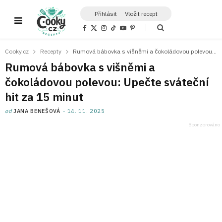
Přihlásit
Vložit recept
F
X
I
T
Y
P
a
(
n
i
o
i
c
T
s
k
u
n
e
w
t
T
T
t
Cooky.cz
Recepty
Rumová bábovka s višněmi a čokoládovou polevou: Upečte sváteční hit za 15 minut
b
i
a
o
u
e
o
t
g
k
b
r
Rumová bábovka s višněmi a
o
t
r
e
e
k
e
a
s
čokoládovou polevou: Upečte sváteční
r
m
t
)
hit za 15 minut
od
JANA BENEŠOVÁ
14. 11. 2025