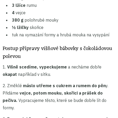
3 lžíce
rumu
4
vejce
380 g
polohrubé mouky
½ lžičky
skořice
tuk na vymazání formy a hrubá mouka na vysypání
Postup přípravy višňové bábovky s čokoládovou
polevou
1.
Višně scedíme, vypeckujeme
a necháme dobře
okapat
například v sítku.
2. Změklé
máslo utřeme s cukrem a rumem do pěn
y.
Přidáme
vejce, potom mouku, skořici a prášek do
pečiva.
Vypracujeme těsto, které se bude dobře lít do
formy.