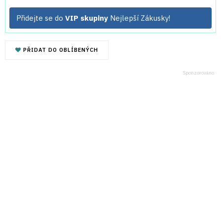
Přidejte se do
VIP skupiny
Nejlepší Zákusky!
PŘIDAT DO OBLÍBENÝCH