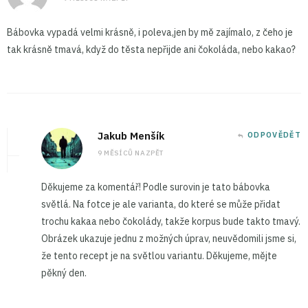
Bábovka vypadá velmi krásně, i poleva,jen by mě zajímalo, z čeho je
tak krásně tmavá, když do těsta nepřijde ani čokoláda, nebo kakao?
Jakub Menšík
ODPOVĚDĚT
9 MĚSÍCŮ NAZPĚT
Děkujeme za komentář! Podle surovin je tato bábovka
světlá. Na fotce je ale varianta, do které se může přidat
trochu kakaa nebo čokolády, takže korpus bude takto tmavý.
Obrázek ukazuje jednu z možných úprav, neuvědomili jsme si,
že tento recept je na světlou variantu. Děkujeme, mějte
pěkný den.