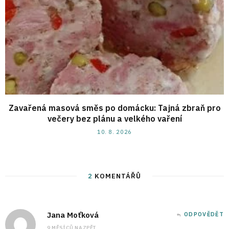
Zavařená masová směs po domácku: Tajná zbraň pro
večery bez plánu a velkého vaření
10. 8. 2026
2
KOMENTÁŘŮ
Jana Moťková
ODPOVĚDĚT
9 MĚSÍCŮ NAZPĚT