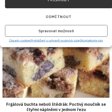
Rychlý švestkový koláč bez vajec s mákem a
skořicovou drobenkou
ODMÍTNOUT
10. 8. 2026
Spravovat možnosti
Zásady cookies
Prohlášení o ochraně osobních údajů
Kontaktujte nás
Frgálová buchta neboli štědrák: Poctivý moučník se
čtyřmi náplněmi v jednom řezu