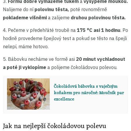
3.
Formu dobře vymažeme tukem
a
vysypeme moukou.
Nalijeme do ní
polovinu těsta,
poté rovnoměrně
poklademe višněmi
a zalijeme
druhou polovinou těsta.
4. Pečeme v předehřáté troubě na
175 °C asi 1 hodinu
. Po
hodině provedeme špejlový test a pokud se těsto na špejli
nelepí, máme hotovo.
5. Bábovku necháme ve formě asi
20 minut vychladnout
a poté ji vyklopíme
a polijeme čokoládovou polevou.
Čokoládová bábovka s vaječným
koňakem pro náročné: Moučník par
excellence
Jak na nejlepší čokoládovou polevu