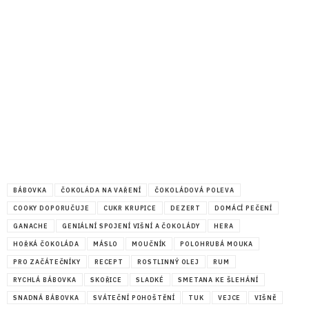
BÁBOVKA
ČOKOLÁDA NA VAŘENÍ
ČOKOLÁDOVÁ POLEVA
COOKY DOPORUČUJE
CUKR KRUPICE
DEZERT
DOMÁCÍ PEČENÍ
GANACHE
GENIÁLNÍ SPOJENÍ VIŠNÍ A ČOKOLÁDY
HERA
HOŘKÁ ČOKOLÁDA
MÁSLO
MOUČNÍK
POLOHRUBÁ MOUKA
PRO ZAČÁTEČNÍKY
RECEPT
ROSTLINNÝ OLEJ
RUM
RYCHLÁ BÁBOVKA
SKOŘICE
SLADKÉ
SMETANA KE ŠLEHÁNÍ
SNADNÁ BÁBOVKA
SVÁTEČNÍ POHOŠTĚNÍ
TUK
VEJCE
VIŠNĚ