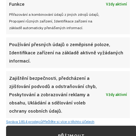
Funkce
Vždy aktivní
kabanosem a vejcem
Přiřazování a kombinování údajů z jiných zdrojů údajů,
Propojení různých zařízení, Identifikace zařízení na
základě automaticky přenášených informací.
VYZKOUŠEJTE TAKÉ
Používání přesných údajů o zeměpisné poloze,
Identifikace zařízení na základě aktivně vyžádaných
informací.
Zajištění bezpečnosti, předcházení a
zjišťování podvodů a odstraňování chyb,
Poskytování a zobrazování reklamy a
Vždy aktivní
obsahu, Ukládání a sdělování voleb
ochrany osobních údajů.
Správa 1814 prodejců
Přečtěte si více o těchto účelech
PŘÍJMOUT