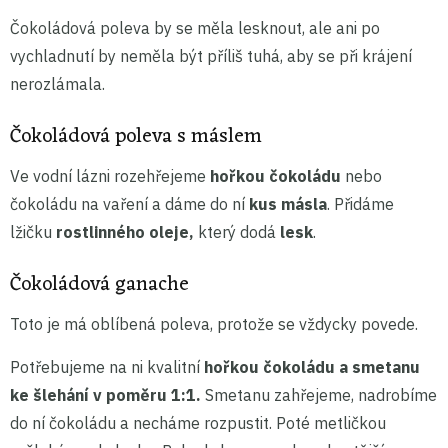
Čokoládová poleva by se měla lesknout, ale ani po
vychladnutí by neměla být příliš tuhá, aby se při krájení
nerozlámala.
Čokoládová poleva s máslem
Ve vodní lázni rozehřejeme
hořkou čokoládu
nebo
čokoládu na vaření a dáme do ní
kus másla
. Přidáme
lžičku
rostlinného oleje,
který dodá
lesk
.
Čokoládová ganache
Toto je má oblíbená poleva, protože se vždycky povede.
Potřebujeme na ni kvalitní
hořkou čokoládu a smetanu
ke šlehání v poměru 1:1.
Smetanu zahřejeme, nadrobíme
do ní čokoládu a necháme rozpustit. Poté metličkou