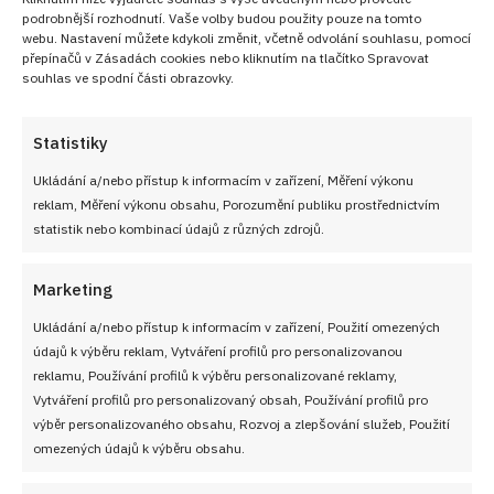
podrobnější rozhodnutí. Vaše volby budou použity pouze na tomto
webu. Nastavení můžete kdykoli změnit, včetně odvolání souhlasu, pomocí
přepínačů v Zásadách cookies nebo kliknutím na tlačítko Spravovat
souhlas ve spodní části obrazovky.
Statistiky
Ukládání a/nebo přístup k informacím v zařízení, Měření výkonu
reklam, Měření výkonu obsahu, Porozumění publiku prostřednictvím
statistik nebo kombinací údajů z různých zdrojů.
Marketing
Ukládání a/nebo přístup k informacím v zařízení, Použití omezených
údajů k výběru reklam, Vytváření profilů pro personalizovanou
reklamu, Používání profilů k výběru personalizované reklamy,
PŘEDCHOZÍ RECEPT
DALŠÍ RECEPT
Vytváření profilů pro personalizovaný obsah, Používání profilů pro
Dokonale nadýchaná a
Tradiční hodolanská
výběr personalizovaného obsahu, Rozvoj a zlepšování služeb, Použití
sypká rýže podomácku: Je
omáčka podle tetičky z
omezených údajů k výběru obsahu.
třeba použít dobře těsnící
Olomouce: Brambory na
poklici a méně vody
kyselo s koprem,