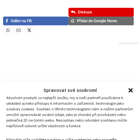
Diskuze
G
Sdílet na FB
Přidat do Google News
Spravovat své soukromí
Abychom poskytli co nejlepší služby, my a naši partneři používáme k
ukládání a/nebo přístupu k informacím o zařízeních, technologie jako
soubory cookies. Souhlas s těmito technologiemi nám a našim partnerům
umožní zpracovávat osobní údaje, jako je chování při procházení nebo
jedinečná ID na tomto webu. Nesouhlas nebo odvolání souhlasu může
nepříznivě ovlivnit určité vlastnosti a funkce.
Kliknutím níže vyjádřete souhlas s výše uvedeným nebo proveďte