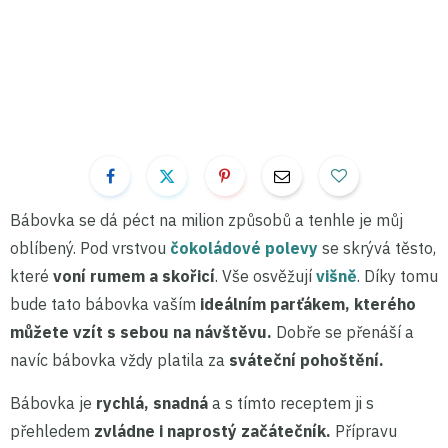
Bábovka se dá péct na milion způsobů a tenhle je můj
oblíbený. Pod vrstvou
čokoládové polevy
se skrývá těsto,
které
voní rumem a skořicí
. Vše osvěžují
višně
. Díky tomu
bude tato bábovka vaším
ideálním parťákem, kterého
můžete vzít s sebou na návštěvu.
Dobře se přenáší a
navíc bábovka vždy platila za
sváteční pohoštění.
Bábovka je
rychlá, snadná
a s tímto receptem ji s
přehledem
zvládne i naprostý začátečník.
Přípravu