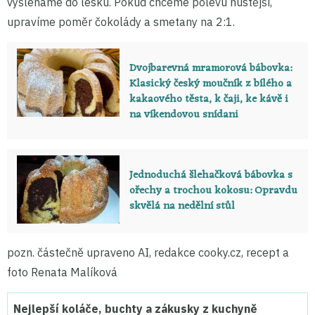
vyšleháme do lesku. Pokud chceme polevu hustější,
upravíme poměr čokolády a smetany na 2:1.
Dvojbarevná mramorová bábovka:
Klasický český moučník z bílého a
kakaového těsta, k čaji, ke kávě i
na víkendovou snídani
Jednoduchá šlehačková bábovka s
ořechy a trochou kokosu: Opravdu
skvělá na nedělní stůl
pozn. částečně upraveno AI, redakce cooky.cz, recept a
foto Renata Malíková
Nejlepší koláče, buchty a zákusky z kuchyně