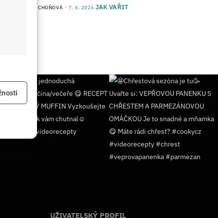
JAK VAŘIT
od
JANA DUCHOŇOVÁ
7. 8. 2026
 aktivní
nosti
 aktivní
UŽIVATELSKÝ PROFIL