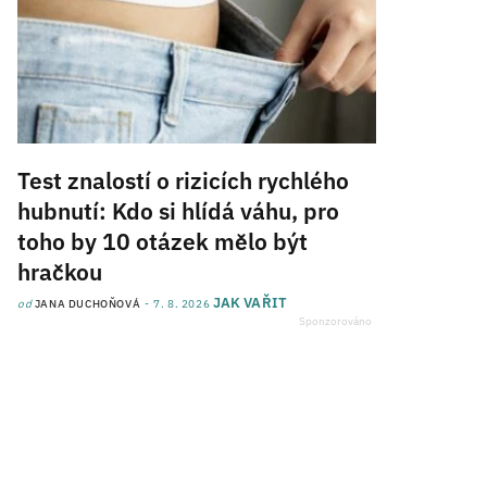
Test znalostí o rizicích rychlého
hubnutí: Kdo si hlídá váhu, pro
toho by 10 otázek mělo být
hračkou
JAK VAŘIT
od
JANA DUCHOŇOVÁ
7. 8. 2026