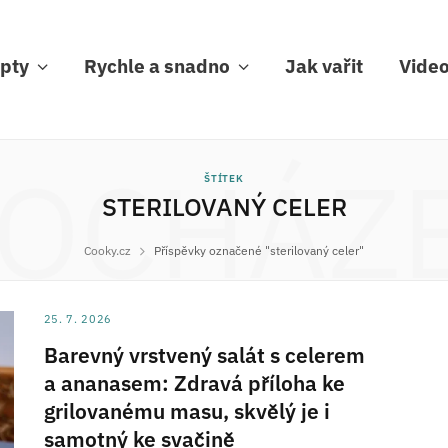
pty
Rychle a snadno
Jak vařit
Vide
OCHÁZ
ŠTÍTEK
STERILOVANÝ CELER
Cooky.cz
Příspěvky označené "sterilovaný celer"
25. 7. 2026
Barevný vrstvený salát s celerem
a ananasem: Zdravá příloha ke
grilovanému masu, skvělý je i
samotný ke svačině