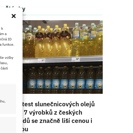
Články
 k
ám a
ečná ID
a funkce.
še volby
lasu,
části
ahu,
Velký test slunečnicových olejů
2026: 7 výrobků z českých
obchodů se značně liší cenou i
kvalitou