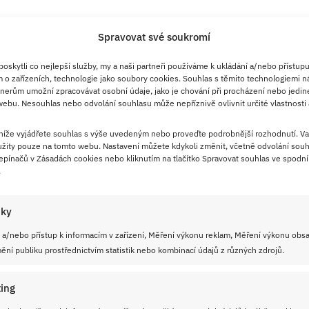
Spravovat své soukromí
skytli co nejlepší služby, my a naši partneři používáme k ukládání a/nebo přístupu
 o zařízeních, technologie jako soubory cookies. Souhlas s těmito technologiemi n
13. 1. 2026
nerům umožní zpracovávat osobní údaje, jako je chování při procházení nebo jedin
ebu. Nesouhlas nebo odvolání souhlasu může nepříznivě ovlivnit určité vlastnosti 
Sladkoslaný salát s kukuřicí a
ananasem. Vynikající exotická
 níže vyjádřete souhlas s výše uvedeným nebo proveďte podrobnější rozhodnutí. Va
pochoutka oblíbená generacemi
žity pouze na tomto webu. Nastavení můžete kdykoli změnit, včetně odvolání souh
pínačů v Zásadách cookies nebo kliknutím na tlačítko Spravovat souhlas ve spodní 
.
Některé pochoutky si drží své místo na špici napříč
generacemi. Takový je například tento salát s kukuřicí,
iky
ananasem, šunkou a sýrem.
 a/nebo přístup k informacím v zařízení, Měření výkonu reklam, Měření výkonu obs
ní publiku prostřednictvím statistik nebo kombinací údajů z různých zdrojů.
ČÍST RECEPT
ing