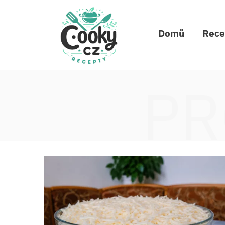
Domů
Rece
PR