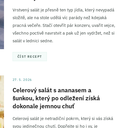
Vrstvený salát je přesně ten typ jídla, který nevypadá
složitě, ale na stole udělá víc parády než kdejaká
pracná večeře. Stačí otevřít pár konzerv, uvařit vejce,
všechno poctivě navrstvit a pak už jen vydržet, než si
salát v lednici sedne.
ČÍST RECEPT
27. 5. 2026
Celerový salát s ananasem a
šunkou, který po odležení získá
dokonale jemnou chuť
Celerový salát je netradiční pokrm, který si vás získá
svou jedinečnou chutí. Dopřejte si ho i vy, je