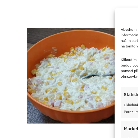
Abychom po
informacím
našim part
na tomto w
Kliknutím
budou pou
pomocí pře
obrazovky
Statist
Ukládání
Porozumě
Market