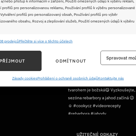
 a/nebo přístup k informacím v zařízení, Použití omezených údajů k výběru reklam,
í profilů pro personalizovanou reklamu, Používání profilů k výběru personalizované
 Vytváření profilů pro personalizovaný obsah, Používání profilů pro výběr
izovaného obsahu, Rozvoj a zlepšování služeb, Použití omezených údajů k výběru
08 prodejců
Přečtěte si více o těchto účelech
e
Vždy
ání a kombinování údajů z jiných zdrojů údajů, Propojení různých zařízení,
Spravovat mož
PŘÍJMOUT
ODMÍTNOUT
kace zařízení na základě automaticky přenášených informací.
ání přesných údajů o zeměpisné poloze, Identifikace zařízení na
Zásady cookies
Prohlášení o ochraně osobních údajů
Kontaktujte nás
Sledujte nás!
ě aktivně požadovaných informací.
ění bezpečnosti, předcházení a zjišťování podvodů a
ňování chyb, Poskytování a zobrazování reklamy a obsahu,
Vždy
ní a sdělování voleb ochrany osobních údajů.
UŽITEČNÉ ODKAZY