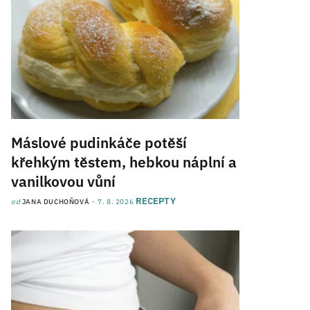
Máslové pudinkáče potěší
křehkým těstem, hebkou náplní a
vanilkovou vůní
RECEPTY
od
JANA DUCHOŇOVÁ
7. 8. 2026