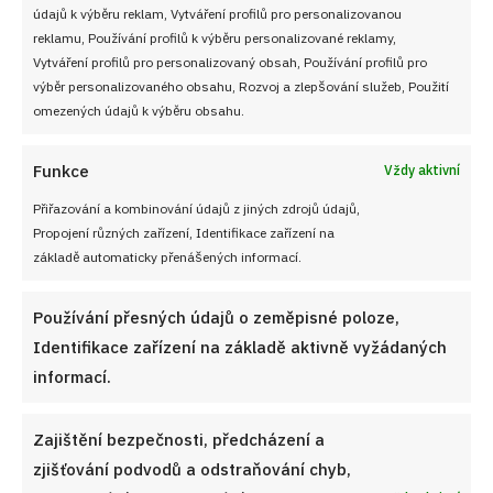
údajů k výběru reklam, Vytváření profilů pro personalizovanou
reklamu, Používání profilů k výběru personalizované reklamy,
Vytváření profilů pro personalizovaný obsah, Používání profilů pro
VYZKOUŠEJTE TAKÉ
výběr personalizovaného obsahu, Rozvoj a zlepšování služeb, Použití
omezených údajů k výběru obsahu.
Funkce
Vždy aktivní
Přiřazování a kombinování údajů z jiných zdrojů údajů,
Propojení různých zařízení, Identifikace zařízení na
základě automaticky přenášených informací.
Používání přesných údajů o zeměpisné poloze,
Identifikace zařízení na základě aktivně vyžádaných
informací.
Zajištění bezpečnosti, předcházení a
zjišťování podvodů a odstraňování chyb,
Švédské masové kuličky s krémovou omáčkou: Domácí