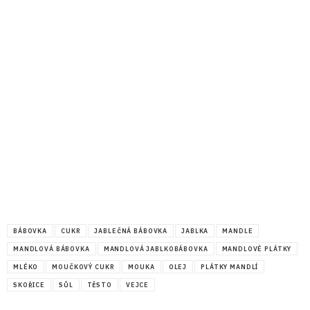
BÁBOVKA
CUKR
JABLEČNÁ BÁBOVKA
JABLKA
MANDLE
MANDLOVÁ BÁBOVKA
MANDLOVÁ JABLKOBÁBOVKA
MANDLOVÉ PLÁTKY
MLÉKO
MOUČKOVÝ CUKR
MOUKA
OLEJ
PLÁTKY MANDLÍ
SKOŘICE
SŮL
TĚSTO
VEJCE