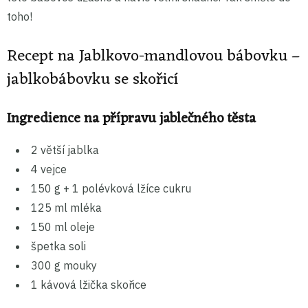
toho!
Recept na Jablkovo-mandlovou bábovku –
jablkobábovku se skořicí
Ingredience na přípravu jablečného těsta
2 větší jablka
4 vejce
150 g + 1 polévková lžíce cukru
125 ml mléka
150 ml oleje
špetka soli
300 g mouky
1 kávová lžička skořice