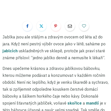
Jablka jsou ale stálým a zdravým ovocem od léta až do
jara. Když není pestrý výběr ovoce jako v létě, saháme po
jablcích
uskladněných ve sklepě, protože jak praví staré
známe přísloví: “jedno jablko denně a nemusíte k lékaři”.
Dnes upečeme krásnou a zdravou jablkovou bábovku,
kterou můžeme podávat a konzumovat v každém ročním
období. Není nic lepšího, když je venku škaredě a sychravo,
tak si zpříjemnit odpoledne kouskem čerstvé domácí
bábovky a šálkem horkého čaje nebo kávy. Dokonalé
spojení šťavnatých jablíček, voňavé
skořice
a
mandlí
je v
této bábovce úžasné a navíc velmi snadné. Tak směle do