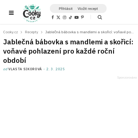
Přihlásit
Vložit recept
F
X
I
T
Y
P
a
(
n
i
o
i
c
T
s
k
u
n
e
w
t
T
T
t
Cooky.cz
Recepty
Jablečná bábovka s mandlemi a skořicí: voňavé pohlazení pro každé roční období
b
i
a
o
u
e
o
t
g
k
b
r
Jablečná bábovka s mandlemi a skořicí:
o
t
r
e
e
k
e
a
s
voňavé pohlazení pro každé roční
r
m
t
)
období
od
VLASTA SIKOROVÁ
2. 3. 2025