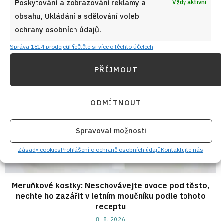
Poskytování a zobrazování reklamy a
skandinávská klasika ve stylu IKEA
Vždy aktivní
obsahu, Ukládání a sdělování voleb
8. 8. 2026
ochrany osobních údajů.
Správa 1814 prodejců
Přečtěte si více o těchto účelech
PŘÍJMOUT
ODMÍTNOUT
Spravovat možnosti
Zásady cookies
Prohlášení o ochraně osobních údajů
Kontaktujte nás
Meruňkové kostky: Neschovávejte ovoce pod těsto,
nechte ho zazářit v letním moučníku podle tohoto
receptu
8. 8. 2026