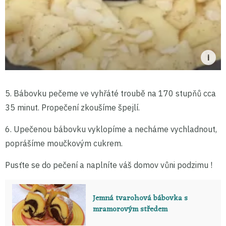
5. Bábovku pečeme ve vyhřáté troubě na 170 stupňů cca
35 minut. Propečení zkoušíme špejlí.
6. Upečenou bábovku vyklopíme a necháme vychladnout,
poprášíme moučkovým cukrem.
Pusťte se do pečení a naplníte váš domov vůni podzimu !
Jemná tvarohová bábovka s
mramorovým středem