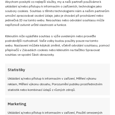
Abychom poskytli co nejlepší služby, my a naši partneři používáme k
ukládání a/nebo přístupu k informacím o zařízeních, technologie jako
soubory cookies. Souhlas s těmito technologiemi nám a našim partnerům
umožní zpracovávat osobní údaje, jako je chování při procházení nebo
jedinečná ID na tomto webu. Nesouhlas nebo odvolání souhlasu může
nepříznivě ovlivnit určité vlastnosti a funkce.
Kliknutím níže vyjádřete souhlas s výše uvedeným nebo proveďte
podrobnější rozhodnutí. Vaše volby budou použity pouze na tomto
webu. Nastavení můžete kdykoli změnit, včetně odvolání souhlasu, pomocí
přepínačů v Zásadách cookies nebo kliknutím na tlačítko Spravovat
souhlas ve spodní části obrazovky.
Statistiky
Ukládání a/nebo přístup k informacím v zařízení, Měření výkonu
reklam, Měření výkonu obsahu, Porozumění publiku prostřednictvím
PŘEDCHOZÍ RECEPT
DALŠÍ RECEPT
statistik nebo kombinací údajů z různých zdrojů.
Pískorky aneb křupánky od
Boží milosti: Křehké
babičky: zapomenutá
smažené pečivo z dob
Marketing
pochoutka, která stojí za
středověku
oživení
Ukládání a/nebo přístup k informacím v zařízení, Použití omezených