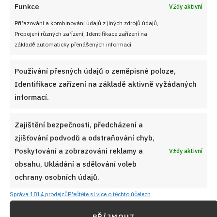
Funkce
Vždy aktivní
Přiřazování a kombinování údajů z jiných zdrojů údajů,
Propojení různých zařízení, Identifikace zařízení na
základě automaticky přenášených informací.
UVAŘENO
ULOŽIT DO MÉ KUCHAŘKY
Používání přesných údajů o zeměpisné poloze,
Identifikace zařízení na základě aktivně vyžádaných
informací.
POZNÁMKY
Zajištění bezpečnosti, předcházení a
Oplachování křídel jedlou sodou pomáhá zlepšit
zjišťování podvodů a odstraňování chyb,
hygienu a zároveň zajišťuje, že křídla při smažení
Poskytování a zobrazování reklamy a
Vždy aktivní
získají křupavější kůrku.
obsahu, Ukládání a sdělování voleb
ochrany osobních údajů.
Správa 1814 prodejců
Přečtěte si více o těchto účelech
Autor:
Jana Duchoňová
Cena:
do 70 Kč
PŘÍJMOUT