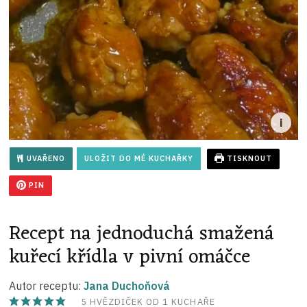
UVAŘENO
ULOŽIT DO MÉ KUCHAŘKY
TISKNOUT
PIN
Recept na jednoduchá smažená
kuřecí křídla v pivní omáčce
Autor receptu:
Jana Duchoňová
5
HVĚZDIČEK OD 1 KUCHAŘE