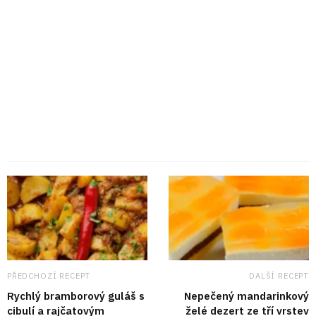
PŘEDCHOZÍ RECEPT
DALŠÍ RECEPT
Rychlý bramborový guláš s
Nepečený mandarinkový
cibulí a rajčatovým
želé dezert ze tří vrstev