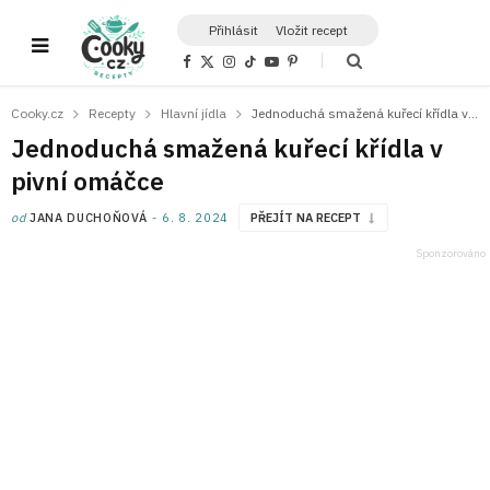
Přihlásit
Vložit recept
F
X
I
T
Y
P
a
(
n
i
o
i
c
T
s
k
u
n
e
w
t
T
T
t
Cooky.cz
Recepty
Hlavní jídla
Jednoduchá smažená kuřecí křídla v pivní omáčce
b
i
a
o
u
e
o
t
g
k
b
r
Jednoduchá smažená kuřecí křídla v
o
t
r
e
e
k
e
a
s
pivní omáčce
r
m
t
)
od
JANA DUCHOŇOVÁ
6. 8. 2024
PŘEJÍT NA RECEPT