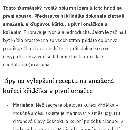
Tento gurmánský rychlý pokrm si zamilujete hned na
první sousto. Představte si křidélka dokonale zlatavě
smažená, s křupavou kůrku, s pivní omáčkou a
kořením
. Příprava je rychlá a jednoduchá. Jakmile začínají
být křídla orestovaná ze všech stran, přidáte do pánve
papriku, sůl a pivo a necháte je vařit, dokud se pivo
nevypaří a nevytvoří se lahodně hustá omáčka s
neodolatelným aroma.
Tipy na vylepšení receptu na smažená
kuřecí křidélka v pivní omáčce
Marináda
: Než začnete obalovat kuřecí křidélka v
moučné směsi, zkuste je marinovat v směsi jogurtu,
citronové šťávy, česneku a koření po dobu alespoň 2
hodin nebo přes noc. Marináda zjemní maso a dodá