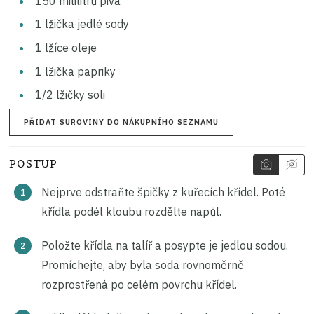
150
mililitrů
piva
1
lžička
jedlé sody
1
lžíce
oleje
1
lžička
papriky
1/2
lžičky
soli
PŘIDAT SUROVINY DO NÁKUPNÍHO SEZNAMU
POSTUP
Nejprve odstraňte špičky z kuřecích křídel. Poté
křídla podél kloubu rozdělte napůl.
Položte křídla na talíř a posypte je jedlou sodou.
Promíchejte, aby byla soda rovnoměrně
rozprostřená po celém povrchu křídel.