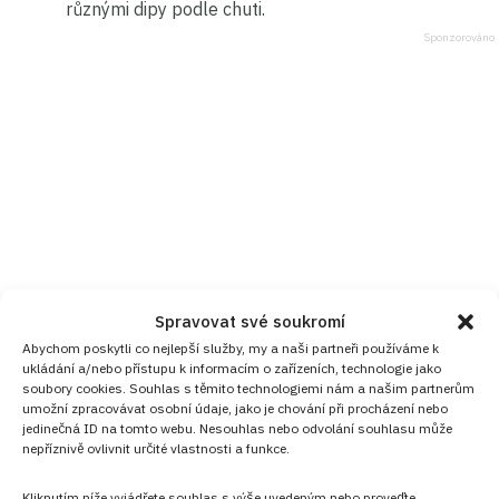
různými dipy podle chuti.
Spravovat své soukromí
Abychom poskytli co nejlepší služby, my a naši partneři používáme k
ukládání a/nebo přístupu k informacím o zařízeních, technologie jako
soubory cookies. Souhlas s těmito technologiemi nám a našim partnerům
umožní zpracovávat osobní údaje, jako je chování při procházení nebo
jedinečná ID na tomto webu. Nesouhlas nebo odvolání souhlasu může
nepříznivě ovlivnit určité vlastnosti a funkce.
Kliknutím níže vyjádřete souhlas s výše uvedeným nebo proveďte