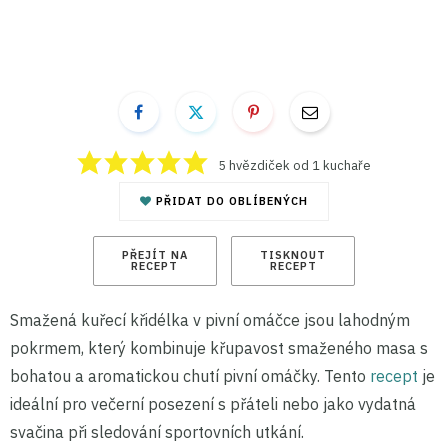
5
hvězdiček od 1 kuchaře
PŘIDAT DO OBLÍBENÝCH
PŘEJÍT NA
TISKNOUT
RECEPT
RECEPT
Smažená kuřecí křidélka v pivní omáčce jsou lahodným
pokrmem, který kombinuje křupavost smaženého masa s
bohatou a aromatickou chutí pivní omáčky. Tento
recept
je
ideální pro večerní posezení s přáteli nebo jako vydatná
svačina při sledování sportovních utkání.