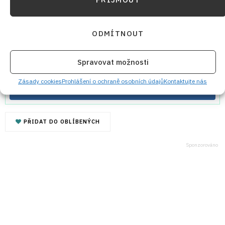
Chod:
Hlavní jídlo
Kuchyně:
Americká, Česká
Klíčové slovo:
kuřecí křídla, pivo
ODMÍTNOUT
Nejlepší recepty z kuchyně
Spravovat možnosti
Přidejte se do
VIP skupiny
Nejlepší recepty z
Zásady cookies
Prohlášení o ochraně osobních údajů
Kontaktujte nás
kuchyně!
PŘIDAT DO OBLÍBENÝCH