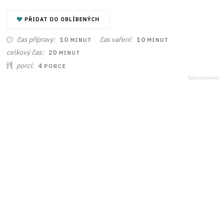
PŘIDAT DO OBLÍBENÝCH
MINUT
MINUT
čas přípravy
čas vaření
10
10
MINUT
MINUT
MINUT
celkový čas
20
MINUT
porcí
4
PORCE