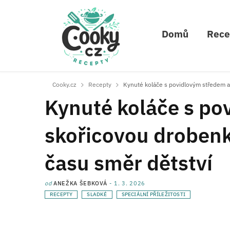
Domů
Rece
Cooky.cz
Recepty
Kynuté koláče s povidlovým středem a 
Kynuté koláče s po
skořicovou drobenk
času směr dětství
od
ANEŽKA ŠEBKOVÁ
1. 3. 2026
RECEPTY
SLADKÉ
SPECIÁLNÍ PŘÍLEŽITOSTI