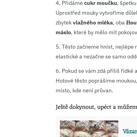
4. Přidáme
cukr moučku
, špetk
Uprostřed mouky vytvoříme důlek,
zbytek
vlažného mléka
, oba
žlou
máslo
, které by mělo mít pokojo
5. Těsto začneme hníst, nejlépe 
elastické a nezačne se samo odd
6. Pokud se vám zdá příliš řídké 
Hotové těsto poprášíme moukou, 
místo, kde není průvan.
Ještě dokynout, upéct a může
Vázan