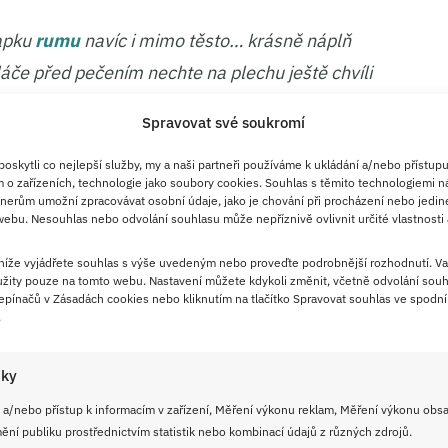
kapku
rumu
navíc i mimo těsto… krásně náplň
láče před pečením nechte na plechu ještě chvíli
žení z trouby mnohem kypřejší.
Spravovat své soukromí
é koláče s máslovou drobenkou
skytli co nejlepší služby, my a naši partneři používáme k ukládání a/nebo přístupu
 o zařízeních, technologie jako soubory cookies. Souhlas s těmito technologiemi n
nerům umožní zpracovávat osobní údaje, jako je chování při procházení nebo jedin
urovin a trpělivého kynutí, které zaručí, že
ebu. Nesouhlas nebo odvolání souhlasu může nepříznivě ovlivnit určité vlastnosti 
ané.
 níže vyjádřete souhlas s výše uvedeným nebo proveďte podrobnější rozhodnutí. Va
žity pouze na tomto webu. Nastavení můžete kdykoli změnit, včetně odvolání souh
 3 hodiny
pínačů v Zásadách cookies nebo kliknutím na tlačítko Spravovat souhlas ve spodní 
.
(dle teploty v místnosti)
t na 180 stupňů
iky
če
 a/nebo přístup k informacím v zařízení, Měření výkonu reklam, Měření výkonu obs
ní publiku prostřednictvím statistik nebo kombinací údajů z různých zdrojů.