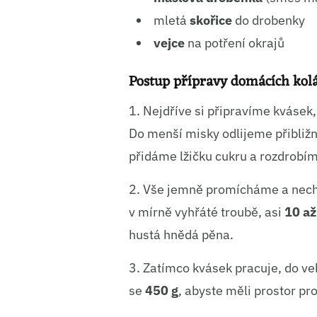
Ukládá
mletá
skořice
do drobenky
vejce
na potření okrajů
Postup přípravy domácích koláč
1. Nejdříve si připravíme kvásek
Do menší misky odlijeme přibliž
přidáme lžičku cukru a rozdrobí
2. Vše jemně promícháme a nech
v mírně vyhřáté troubě, asi
10 až
hustá hnědá pěna.
3. Zatímco kvásek pracuje, do v
se
450 g
, abyste měli prostor pr