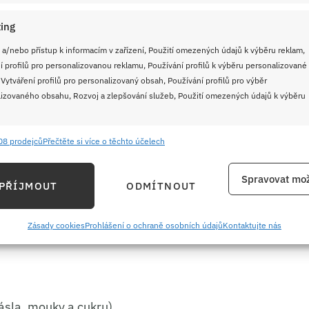
ing
 a/nebo přístup k informacím v zařízení, Použití omezených údajů k výběru reklam,
í profilů pro personalizovanou reklamu, Používání profilů k výběru personalizované
 Vytváření profilů pro personalizovaný obsah, Používání profilů pro výběr
izovaného obsahu, Rozvoj a zlepšování služeb, Použití omezených údajů k výběru
08 prodejců
Přečtěte si více o těchto účelech
e
Vždy
ání a kombinování údajů z jiných zdrojů údajů, Propojení různých zařízení,
Spravovat mož
PŘÍJMOUT
ODMÍTNOUT
kace zařízení na základě automaticky přenášených informací.
ání přesných údajů o zeměpisné poloze, Identifikace zařízení na
Zásady cookies
Prohlášení o ochraně osobních údajů
Kontaktujte nás
ě aktivně požadovaných informací.
ění bezpečnosti, předcházení a zjišťování podvodů a
ňování chyb, Poskytování a zobrazování reklamy a obsahu,
Vždy
sla, mouky a cukru)