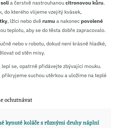
u
soli
a čerstvě nastrouhanou
citronovou kůru
.
 do kterého vlijeme vzejitý kvásek,
tky
, lžíci nebo dvě
rumu
a nakonec
povolené
vou teplotu, aby se do těsta dobře zapracovalo.
ručně nebo v robotu, dokud není krásně hladké,
ělovat od stěn mísy.
a lepí se, opatrně přidávejte zbývající mouku.
přikryjeme suchou utěrkou a uložíme na teplé
me ochutnávat
é kynuté koláče s různými druhy náplní