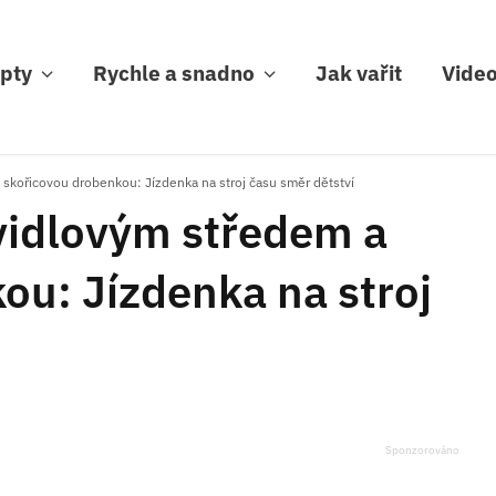
pty
Rychle a snadno
Jak vařit
Vide
skořicovou drobenkou: Jízdenka na stroj času směr dětství
vidlovým středem a
ou: Jízdenka na stroj