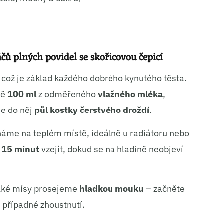
ní a sdělování voleb ochrany osobních údajů.
ů plných povidel se skořicovou čepicí
, což je základ každého dobrého kynutého těsta.
ně
100 ml
z odměřeného
vlažného mléka
,
me do něj
půl kostky čerstvého droždí
.
áme na teplém místě, ideálně u radiátoru nebo
 15 minut
vzejít, dokud se na hladině neobjeví
elké mísy prosejeme
hladkou mouku
– začněte
o případné zhoustnutí.