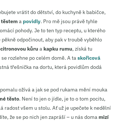
ebujete vrátit do dětství, do kuchyně k babičce,
 těstem
a
povidly
. Pro mě jsou právě tyhle
ácí pohody. Je to ten typ receptu, u kterého
e pěkně odpočinout, aby pak v troubě vyběhlo
e
citronovou kůru
a
kapku rumu
, získá tu
á se rozlehne po celém domě. A ta
skořicová
stná třešnička na dortu, která povidlům dodá
 pomalu ožívá a jak se pod rukama mění mouka
né těsto
. Není to jen o jídle, je to o tom pocitu,
lá radost všem u stolu. Ať už je upečete k nedělní
díte, že se po nich jen zapráší – u nás doma
mizí