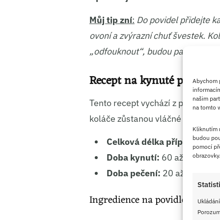
Můj tip zní
:
Do povidel přidejte 
ovoní a zvýrazní chuť švestek. Ko
„odfouknout“, budou pak po vyta
Recept na kynuté povidlov
Abychom po
informacím
našim part
Tento recept vychází z poctivých s
na tomto w
koláče zůstanou vláčné a nadých
Kliknutím
budou pou
Celková délka přípravy:
cca
pomocí pře
obrazovky
Doba kynutí:
60 až 90 minut 
Doba pečení:
20 až 25 minu
Statist
Ingredience na povidlové kolá
Ukládání
Porozumě