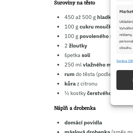
Suroviny na těsto
Market
450 až 500 g
hladké mouky
Ukládání
100 g
cukru moučka
Vytvářen
reklamy,
100 g
povoleného másla
personal
2
žloutky
obsahu.
špetka
soli
Správa 18
250 ml
vlažného mléka
Funkc
rum
do těsta (podle chuti)
Přiřazov
Identifi
kůra
z citronu
½ kostky
čerstvého droždí
Použív
základ
Náplň a drobenka
domácí povidla
Zajišt
odstra
máslová drobenka
(směs má