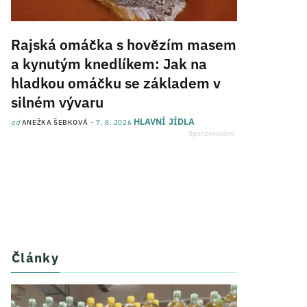
Rajská omáčka s hovězím masem
a kynutým knedlíkem: Jak na
hladkou omáčku se základem v
silném vývaru
HLAVNÍ JÍDLA
od
ANEŽKA ŠEBKOVÁ
7. 8. 2026
Články