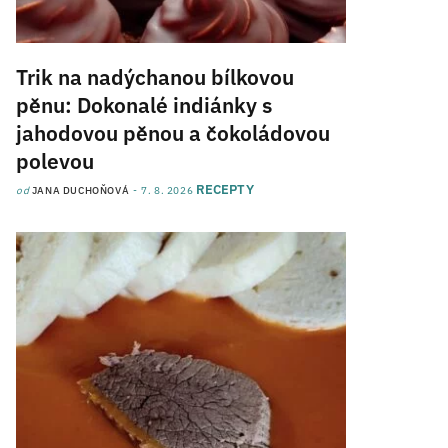
Trik na nadýchanou bílkovou
pěnu: Dokonalé indiánky s
jahodovou pěnou a čokoládovou
polevou
RECEPTY
od
JANA DUCHOŇOVÁ
7. 8. 2026