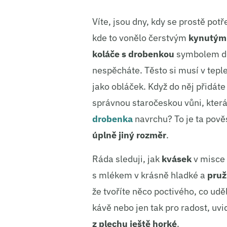
Víte, jsou dny, kdy se prostě potř
kde to vonělo čerstvým
kynutým
koláče s drobenkou
symbolem dom
nespěcháte. Těsto si musí v tepl
jako obláček. Když do něj přidát
správnou staročeskou vůni, kter
drobenka
navrchu? To je ta pově
úplně jiný rozměr
.
Ráda sleduji, jak
kvásek
v misce
s mlékem v krásně hladké a
pruž
že tvoříte něco poctivého, co udě
kávě nebo jen tak pro radost, uvi
z plechu ještě horké
.