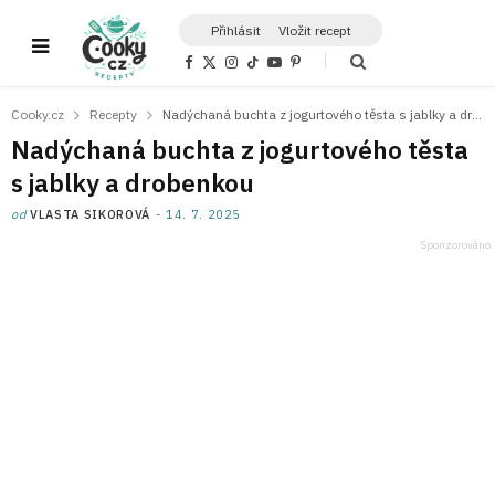
Přihlásit
Vložit recept
F
X
I
T
Y
P
a
(
n
i
o
i
c
T
s
k
u
n
e
w
t
T
T
t
Cooky.cz
Recepty
Nadýchaná buchta z jogurtového těsta s jablky a drobenkou
b
i
a
o
u
e
o
t
g
k
b
r
Nadýchaná buchta z jogurtového těsta
o
t
r
e
e
k
e
a
s
s jablky a drobenkou
r
m
t
)
od
VLASTA SIKOROVÁ
14. 7. 2025