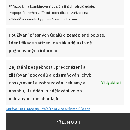
Přiřazování a kombinování údajů z jiných zdrojů údajů,
Propojení různých zařízení, Identifikace zařízení na
základě automaticky přenášených informací.
Používání přesných údajů o zeměpisné poloze,
Identifikace zařízení na základě aktivně
požadovaných informací.
Zajištění bezpečnosti, předcházení a
Linecký tvarohový koláč připomene cukrářskou klasiku
zjišťování podvodů a odstraňování chyb,
v příjemně domácím provedení
Poskytování a zobrazování reklamy a
Vždy aktivní
6. 8. 2026
obsahu, Ukládání a sdělování voleb
ochrany osobních údajů.
Správa 1808 prodejců
Přečtěte si více o těchto účelech
PŘÍJMOUT