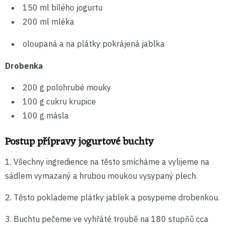
150 ml bílého jogurtu
200 ml mléka
oloupaná a na plátky pokrájená jablka
Drobenka
200 g polohrubé mouky
100 g cukru krupice
100 g másla
Postup přípravy jogurtové buchty
1. Všechny ingredience na těsto smícháme a vylijeme na
sádlem vymazaný a hrubou moukou vysypaný plech.
2. Těsto poklademe plátky jablek a posypeme drobenkou.
3. Buchtu pečeme ve vyhřáté troubě na 180 stupňů cca