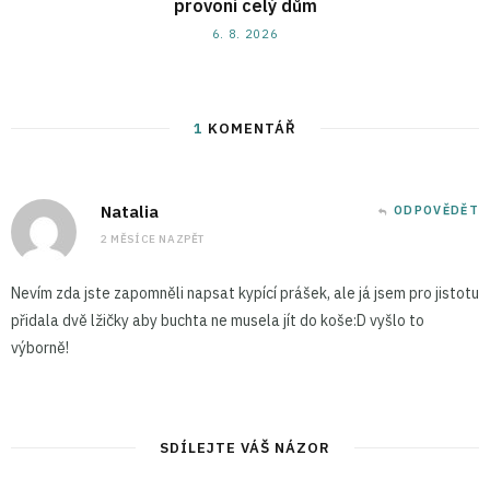
provoní celý dům
6. 8. 2026
1
KOMENTÁŘ
Natalia
ODPOVĚDĚT
2 MĚSÍCE NAZPĚT
Nevím zda jste zapomněli napsat kypící prášek, ale já jsem pro jistotu
přidala dvě lžičky aby buchta ne musela jít do koše:D vyšlo to
výborně!
SDÍLEJTE VÁŠ NÁZOR