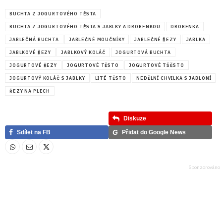
BUCHTA Z JOGURTOVÉHO TĚSTA
BUCHTA Z JOGURTOVÉHO TĚSTA S JABLKY A DROBENKOU
DROBENKA
JABLEČNÁ BUCHTA
JABLEČNÉ MOUČNÍKY
JABLEČNÉ ŘEZY
JABLKA
JABLKOVÉ ŘEZY
JABLKOVÝ KOLÁČ
JOGURTOVÁ BUCHTA
JOGURTOVÉ ŘEZY
JOGURTOVÉ TĚSTO
JOGURTOVÉ TŠĚSTO
JOGURTOVÝ KOLÁČ S JABLKY
LITÉ TĚSTO
NEDĚLNÍ CHVILKA S JABLONÍ
ŘEZY NA PLECH
Diskuze
G
Sdílet na FB
Přidat do Google News