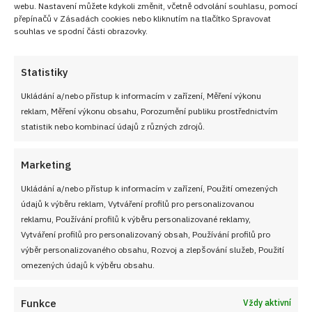
webu. Nastavení můžete kdykoli změnit, včetně odvolání souhlasu, pomocí
přepínačů v Zásadách cookies nebo kliknutím na tlačítko Spravovat
souhlas ve spodní části obrazovky.
Statistiky
PŘEDCHOZÍ RECEPT
DALŠÍ RECEPT
Nepečený cheesecake z
Těstíčka místo trojobalu –
Ukládání a/nebo přístup k informacím v zařízení, Měření výkonu
lotus sušenek s
kouzlo jednoduchosti
reklam, Měření výkonu obsahu, Porozumění publiku prostřednictvím
mascarpone a
statistik nebo kombinací údajů z různých zdrojů.
mandarinkami:
Mandarinkový sen bez
Marketing
pečení
Ukládání a/nebo přístup k informacím v zařízení, Použití omezených
údajů k výběru reklam, Vytváření profilů pro personalizovanou
reklamu, Používání profilů k výběru personalizované reklamy,
VYZKOUŠEJTE TAKÉ
Vytváření profilů pro personalizovaný obsah, Používání profilů pro
výběr personalizovaného obsahu, Rozvoj a zlepšování služeb, Použití
omezených údajů k výběru obsahu.
Funkce
Vždy aktivní