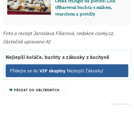
Česká trilogie na plechu: Litá
tříbarevná buchta s mákem,
tvarohem a povidly
Foto a recept Jaroslava Fišarová, redakce cooky.cz,
částečně upraveno AI
Nejlepší koláče, buchty a zákusky z kuchyně
Přidejte se do
VIP skupiny
Nejlepší Zákusky!
PŘIDAT DO OBLÍBENÝCH