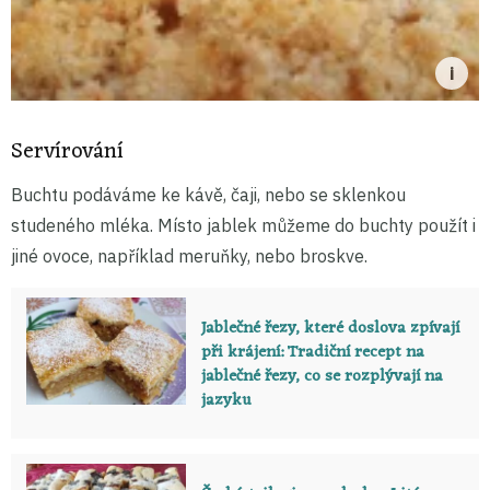
Servírování
Buchtu podáváme ke kávě, čaji, nebo se sklenkou
studeného mléka. Místo jablek můžeme do buchty použít i
jiné ovoce, například meruňky, nebo broskve.
Jablečné řezy, které doslova zpívají
při krájení: Tradiční recept na
jablečné řezy, co se rozplývají na
jazyku