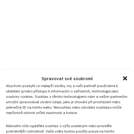
Spravovat své soukromí
Abychom poskytli co nejlepší služby, my a naši partneři používáme k
ukládání a/nebo přístupu k informacím o zařízeních, technologie jako
soubory cookies. Souhlas s těmito technologiemi nám a našim partnerům
umožní zpracovávat osobní údaje, jako je chování při procházení nebo
jedinečná ID na tomto webu. Nesouhlas nebo odvolání souhlasu může
nepříznivě ovlivnit určité vlastnosti a funkce.
Kliknutím níže vyjádřete souhlas s výše uvedeným nebo proveďte
podrobnější rozhodnutí. Vaše volby budou použity pouze na tomto