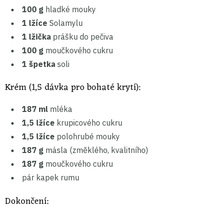
100 g
hladké mouky
1 lžíce
Solamylu
1 lžička
prášku do pečiva
100 g
moučkového cukru
1 špetka
soli
Krém (1,5 dávka pro bohaté krytí):
187 ml
mléka
1,5 lžíce
krupicového cukru
1,5 lžíce
polohrubé mouky
187 g
másla (změklého, kvalitního)
187 g
moučkového cukru
pár kapek rumu
Dokončení: