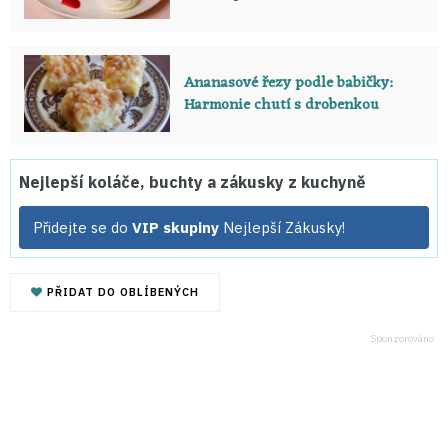
Ananasové řezy podle babičky:
Harmonie chutí s drobenkou
Nejlepší koláče, buchty a zákusky z kuchyně
Přidejte se do
VIP skupiny
Nejlepší Zákusky!
PŘIDAT DO OBLÍBENÝCH