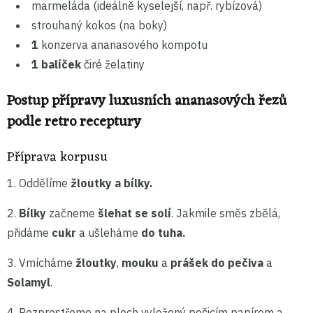
marmeláda (ideálně kyselejší, např. rybízová)
strouhaný kokos (na boky)
1
konzerva ananasového kompotu
1 balíček
čiré želatiny
Postup přípravy luxusních ananasových řezů
podle retro receptury
Příprava korpusu
1. Oddělíme
žloutky a bílky.
2.
Bílky
začneme
šlehat se solí
. Jakmile směs zbělá,
přidáme
cukr
a ušleháme
do tuha.
3. Vmícháme
žloutky
,
mouku
a
prášek do pečiva
a
Solamyl
.
4. Rozprostřeme na plech vyložený pečicím papírem a