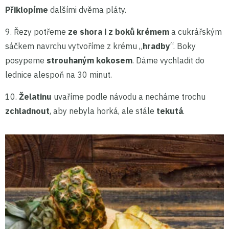
Přiklopíme
dalšími dvěma pláty.
9. Řezy potřeme
ze shora i z boků krémem
a cukrářským
sáčkem navrchu vytvoříme z krému „
hradby
“. Boky
posypeme
strouhaným kokosem
. Dáme vychladit do
lednice alespoň na 30 minut.
10.
Želatinu
uvaříme podle návodu a necháme trochu
zchladnout
, aby nebyla horká, ale stále
tekutá
.