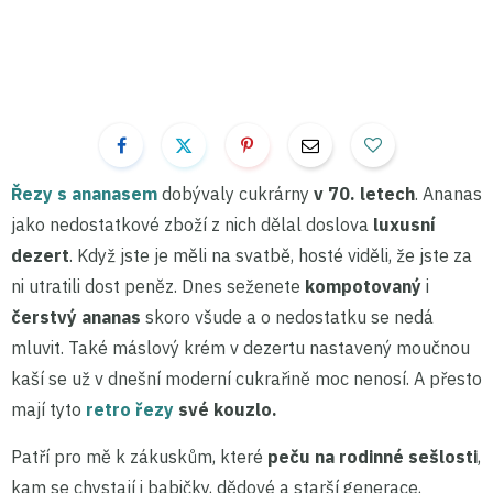
Řezy s ananasem
dobývaly cukrárny
v 70. letech
. Ananas
jako nedostatkové zboží z nich dělal doslova
luxusní
dezert
. Když jste je měli na svatbě, hosté viděli, že jste za
ni utratili dost peněz. Dnes seženete
kompotovaný
i
čerstvý
ananas
skoro všude a o nedostatku se nedá
mluvit. Také máslový krém v dezertu nastavený moučnou
kaší se už v dnešní moderní cukrařině moc nenosí. A přesto
mají tyto
retro řezy
své kouzlo.
Patří pro mě k zákuskům, které
peču na rodinné sešlosti
,
kam se chystají i babičky, dědové a starší generace,