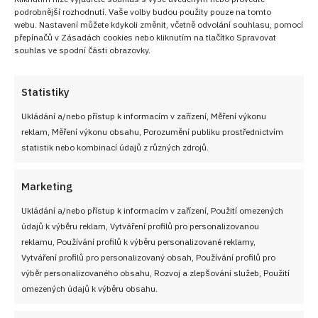
podrobnější rozhodnutí. Vaše volby budou použity pouze na tomto
ANANASOVÉ ŘEZY
ANANASOVÝ KOMPOT
ČIRÁ ŽELATINA
DEZERT
webu. Nastavení můžete kdykoli změnit, včetně odvolání souhlasu, pomocí
HLADKÁ MOUKA
KRUPICOVÝ CUKR
MARMELÁDA
MÁSLO
MLÉKO
přepínačů v Zásadách cookies nebo kliknutím na tlačítko Spravovat
souhlas ve spodní části obrazovky.
MOUČKOVÝ CUKR
POLOHRUBÁ MOUKA
PRÁŠEK DO PEČIVA
RETRO RECEPT
RETRO ŘEZY
RUM
SOLAMYL
STROUHANÝ KOKOS
SŮL
VEJCE
Statistiky
Ukládání a/nebo přístup k informacím v zařízení, Měření výkonu
Diskuze
reklam, Měření výkonu obsahu, Porozumění publiku prostřednictvím
G
Sdílet na FB
Přidat do Google News
statistik nebo kombinací údajů z různých zdrojů.
Marketing
Ukládání a/nebo přístup k informacím v zařízení, Použití omezených
údajů k výběru reklam, Vytváření profilů pro personalizovanou
reklamu, Používání profilů k výběru personalizované reklamy,
Vytváření profilů pro personalizovaný obsah, Používání profilů pro
výběr personalizovaného obsahu, Rozvoj a zlepšování služeb, Použití
omezených údajů k výběru obsahu.