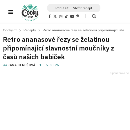
Přihlásit
Vložit recept
F
X
I
T
Y
P
a
(
n
i
o
i
c
T
s
k
u
n
e
w
t
T
T
t
Cooky.cz
Recepty
Retro ananasové řezy se želatinou připomínající slavnostní moučníky z časů našich babiček
b
i
a
o
u
e
o
t
g
k
b
r
Retro ananasové řezy se želatinou
o
t
r
e
e
k
e
a
s
připomínající slavnostní moučníky z
r
m
t
)
časů našich babiček
od
JANA BENEŠOVÁ
18. 5. 2026