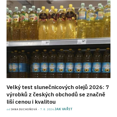
Velký test slunečnicových olejů 2026: 7
výrobků z českých obchodů se značně
liší cenou i kvalitou
JAK VAŘIT
od
JANA DUCHOŇOVÁ
7. 8. 2026