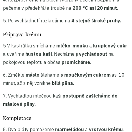
pečeme v předehřáté troubě na
200 °C asi 20 minut.
5. Po vychladnutí rozkrojíme na
4 stejně široké pruhy.
Příprava krému
5 V kastrůlku smícháme
mléko
,
mouku
a
krupicový cukr
a uvaříme
hustou kaši
. Necháme ji
vychladnout
na
pokojovou teplotu a občas
promícháme
.
6. Změklé
máslo
šleháme
s moučkovým cukrem
asi 10
minut, až z něj vznikne
bílá pěna.
7. Vychladlou mléčnou kaši
postupně zašleháme do
máslové pěny.
Kompletace
8. Dva pláty pomažeme
marmeládou
a
vrstvou krému
.