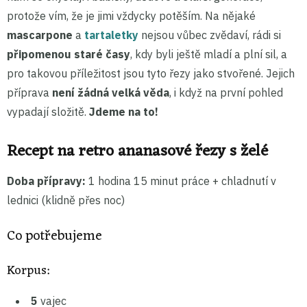
protože vím, že je jimi vždycky potěším. Na nějaké
mascarpone
a
tartaletky
nejsou vůbec zvědaví, rádi si
připomenou staré časy
, kdy byli ještě mladí a plní sil, a
pro takovou příležitost jsou tyto řezy jako stvořené. Jejich
příprava
není žádná velká věda
, i když na první pohled
vypadají složitě.
Jdeme na to!
Recept na retro ananasové řezy s želé
Doba přípravy:
1 hodina 15 minut práce + chladnutí v
lednici (klidně přes noc)
Co potřebujeme
Korpus:
5
vajec