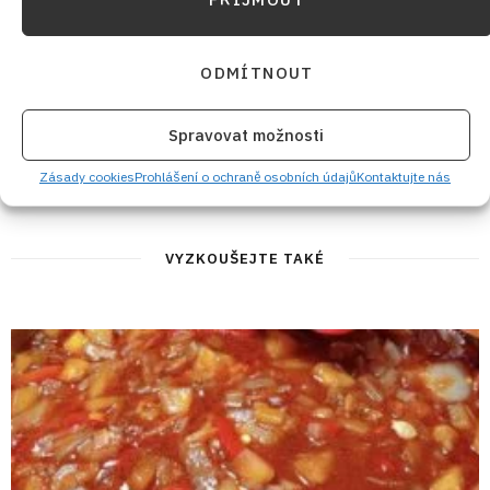
PŘEDCHOZÍ RECEPT
DALŠÍ RECEPT
ODMÍTNOUT
Tvarohové koláčky s
Celerová pomazánka na
rumovým aroma aneb když
chlebíčky, na kterou
se sejde máslo s tvarohem
návštěva nezapomene:
Spravovat možnosti
v dokonalém těstě
Příprava je až „směšně“
snadná
Zásady cookies
Prohlášení o ochraně osobních údajů
Kontaktujte nás
VYZKOUŠEJTE TAKÉ