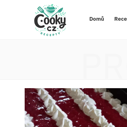
Domů
Rece
PR