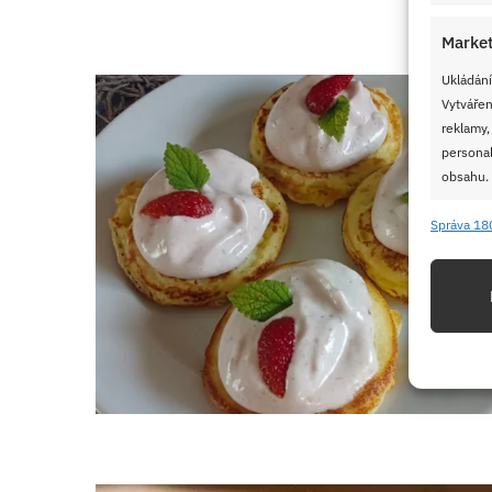
Market
Ukládání
Vytvářen
reklamy,
personal
obsahu.
Správa 18
Funkc
Přiřazov
Identifi
Použív
základ
Zajišt
odstra