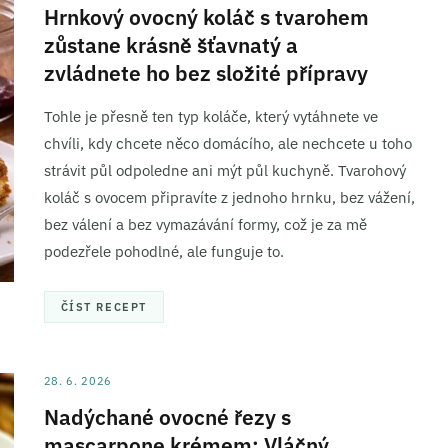
Hrnkový ovocný koláč s tvarohem
zůstane krásně šťavnatý a
zvládnete ho bez složité přípravy
Tohle je přesně ten typ koláče, který vytáhnete ve
chvíli, kdy chcete něco domácího, ale nechcete u toho
strávit půl odpoledne ani mýt půl kuchyně. Tvarohový
koláč s ovocem připravíte z jednoho hrnku, bez vážení,
bez válení a bez vymazávání formy, což je za mě
podezřele pohodlné, ale funguje to.
ČÍST RECEPT
28. 6. 2026
Nadýchané ovocné řezy s
mascarpone krémem: Vláčný