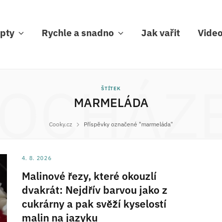
pty
Rychle a snadno
Jak vařit
Vide
OCHÁZ
ŠTÍTEK
MARMELÁDA
Cooky.cz
Příspěvky označené "marmeláda"
4. 8. 2026
Malinové řezy, které okouzlí
dvakrát: Nejdřív barvou jako z
cukrárny a pak svěží kyselostí
malin na jazyku