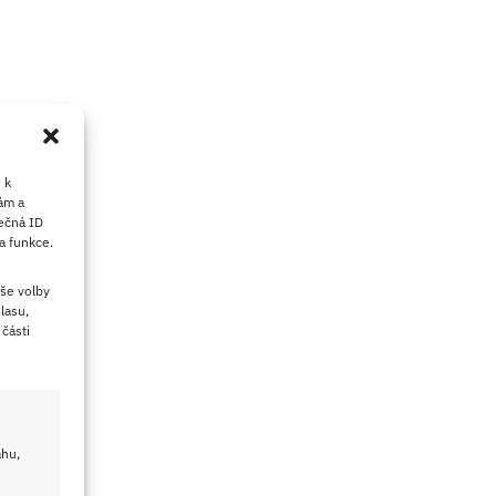
 k
ám a
ečná ID
a funkce.
še volby
lasu,
části
ahu,