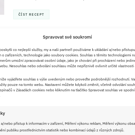
ČÍST RECEPT
Spravovat své soukromí
17. 7. 2026
Tajemství poctivého perníku se
skytli co nejlepší služby, my a naši partneři používáme k ukládání a/nebo přístupu
skrývá v hustém těstě, voňavém
 o zařízeních, technologie jako soubory cookies. Souhlas s těmito technologiemi n
nerům umožní zpracovávat osobní údaje, jako je chování při procházení nebo jedin
koření a správném pečení: Trik s
ebu. Nesouhlas nebo odvolání souhlasu může nepříznivě ovlivnit určité vlastnosti 
marmeládou najdete v receptu
 níže vyjádřete souhlas s výše uvedeným nebo proveďte podrobnější rozhodnutí. Va
jako bonus
žity pouze na tomto webu. Nastavení můžete kdykoli změnit, včetně odvolání souh
pínačů v Zásadách cookies nebo kliknutím na tlačítko Spravovat souhlas ve spodní 
Božský perník patří k těm receptům, které se perou o
.
místo v krabičce s rodinnými poklady. Těsto je hotové
za pár minut, plech zmizí ještě ten den a vůně rumu se
iky
skořicí projde celým bytem jako pozvánka ke stolu.
 a/nebo přístup k informacím v zařízení, Měření výkonu reklam, Měření výkonu obs
ní publiku prostřednictvím statistik nebo kombinací údajů z různých zdrojů.