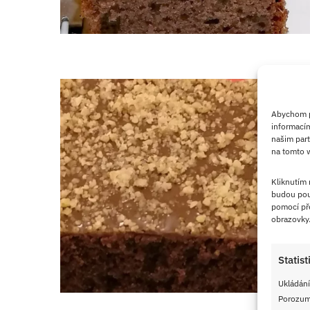
Abychom po
informacím
našim part
na tomto w
Kliknutím
budou pou
pomocí pře
obrazovky
Statist
Ukládání
Porozumě