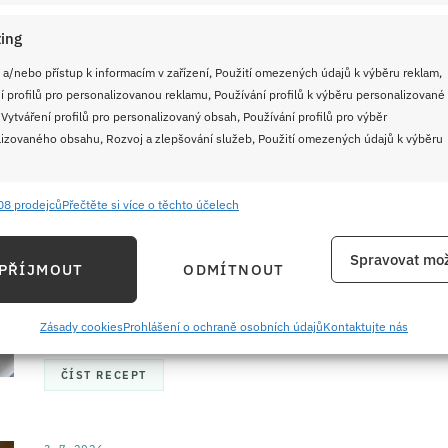
ČÍST RECEPT
ing
 a/nebo přístup k informacím v zařízení, Použití omezených údajů k výběru reklam,
17. 7. 2026
í profilů pro personalizovanou reklamu, Používání profilů k výběru personalizované
Lívance s jahodovou pěnou:
 Vytváření profilů pro personalizovaný obsah, Používání profilů pro výběr
Nejen snídaně, která vás dostane
izovaného obsahu, Rozvoj a zlepšování služeb, Použití omezených údajů k výběru
do letní nálady
08 prodejců
Přečtěte si více o těchto účelech
Kynuté lívance s jahodovou pěnou z bílků jsou snídaně,
e
Vždy
která se u nás doma peče každé léto, jakmile se na
ání a kombinování údajů z jiných zdrojů údajů, Propojení různých zařízení,
Spravovat mož
trhu objeví první jahody. Recept je jednoduchý, ale
PŘÍJMOUT
ODMÍTNOUT
kace zařízení na základě automaticky přenášených informací.
výsledek překvapí i ty, kdo lívance dosud považovali za
nudnou klasiku.
ání přesných údajů o zeměpisné poloze, Identifikace zařízení na
Zásady cookies
Prohlášení o ochraně osobních údajů
Kontaktujte nás
ě aktivně požadovaných informací.
ČÍST RECEPT
ění bezpečnosti, předcházení a zjišťování podvodů a
ňování chyb, Poskytování a zobrazování reklamy a obsahu,
Vždy