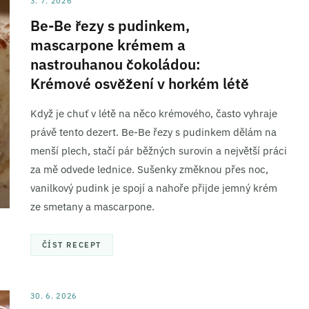
3. 7. 2026
ní a sdělování voleb ochrany osobních údajů.
Be-Be řezy s pudinkem,
mascarpone krémem a
nastrouhanou čokoládou:
Krémové osvěžení v horkém létě
Když je chuť v létě na něco krémového, často vyhraje
právě tento dezert. Be-Be řezy s pudinkem dělám na
menší plech, stačí pár běžných surovin a největší práci
za mě odvede lednice. Sušenky změknou přes noc,
vanilkový pudink je spojí a nahoře přijde jemný krém
ze smetany a mascarpone.
ČÍST RECEPT
30. 6. 2026