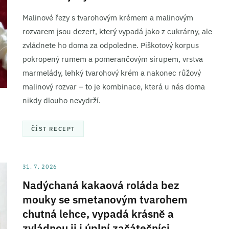
Malinové řezy s tvarohovým krémem a malinovým
rozvarem jsou dezert, který vypadá jako z cukrárny, ale
zvládnete ho doma za odpoledne. Piškotový korpus
pokropený rumem a pomerančovým sirupem, vrstva
marmelády, lehký tvarohový krém a nakonec růžový
malinový rozvar – to je kombinace, která u nás doma
nikdy dlouho nevydrží.
ČÍST RECEPT
31. 7. 2026
Nadýchaná kakaová roláda bez
mouky se smetanovým tvarohem
chutná lehce, vypadá krásně a
zvládnou ji i úplní začátečníci