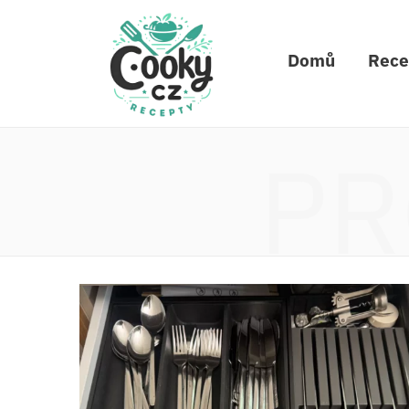
Domů
Rece
PR