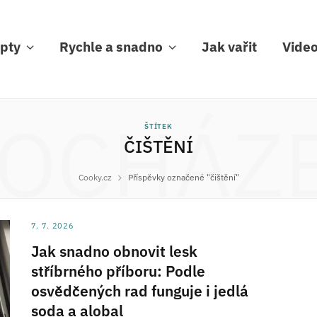
pty
Rychle a snadno
Jak vařit
Vide
OCHÁZ
ŠTÍTEK
ČIŠTĚNÍ
Cooky.cz
Příspěvky označené "čištění"
7. 7. 2026
Jak snadno obnovit lesk
stříbrného příboru: Podle
osvědčených rad funguje i jedlá
soda a alobal