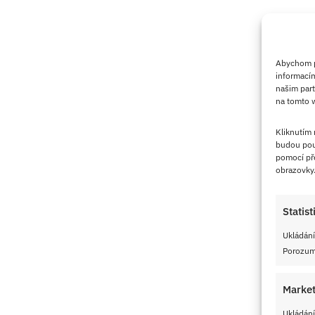
Abychom po
informacím
našim part
na tomto w
Kliknutím
budou pou
pomocí pře
obrazovky
Statist
Ukládání
Porozumě
Market
Ukládání