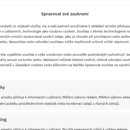
Spravovat své soukromí
skytli co nejlepší služby, my a naši partneři používáme k ukládání a/nebo přístupu
 o zařízeních, technologie jako soubory cookies. Souhlas s těmito technologiemi n
nerům umožní zpracovávat osobní údaje, jako je chování při procházení nebo jedin
ebu. Nesouhlas nebo odvolání souhlasu může nepříznivě ovlivnit určité vlastnosti 
 níže vyjádřete souhlas s výše uvedeným nebo proveďte podrobnější rozhodnutí. Va
žity pouze na tomto webu. Nastavení můžete kdykoli změnit, včetně odvolání souh
pínačů v Zásadách cookies nebo kliknutím na tlačítko Spravovat souhlas ve spodní 
.
iky
 a/nebo přístup k informacím v zařízení, Měření výkonu reklam, Měření výkonu obs
ní publiku prostřednictvím statistik nebo kombinací údajů z různých zdrojů.
ing
 a/nebo přístup k informacím v zařízení, Použití omezených údajů k výběru reklam,