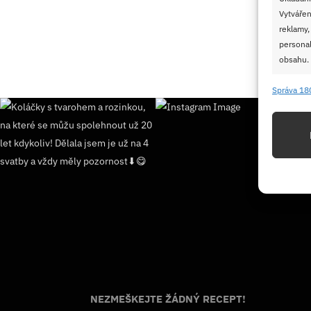
Vytvářen
reklamy,
personal
obsahu.
Správa 18
Funkc
Přiřazov
Identifi
Použív
základ
Zajišt
odstra
Ukládá
NEZMEŠKEJTE ŽÁDNÝ RECEPT!