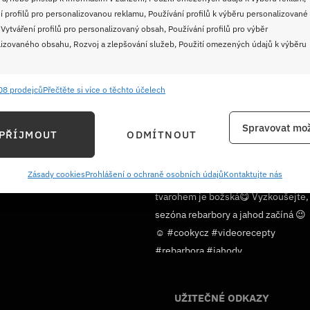
í profilů pro personalizovanou reklamu, Používání profilů k výběru personalizované
 Vytváření profilů pro personalizovaný obsah, Používání profilů pro výběr
izovaného obsahu, Rozvoj a zlepšování služeb, Použití omezených údajů k výběru
08 prodejců
Přečtěte si více o těchto účelech
e
Vždy
ání a kombinování údajů z jiných zdrojů údajů, Propojení různých zařízení,
Spravovat mož
PŘÍJMOUT
ODMÍTNOUT
kace zařízení na základě automaticky přenášených informací.
ání přesných údajů o zeměpisné poloze, Identifikace zařízení na
Sledujte nás!
Zásady cookies
Prohlášení o ochraně osobních údajů
Kontaktujte nás
ě aktivně požadovaných informací.
ění bezpečnosti, předcházení a zjišťování podvodů a
ňování chyb, Poskytování a zobrazování reklamy a obsahu,
Vždy
ní a sdělování voleb ochrany osobních údajů.
UŽITEČNÉ ODKAZY