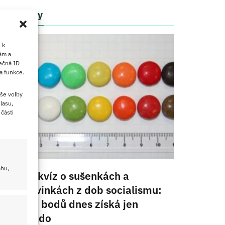
Články
 k
ám a
ečná ID
a funkce.
še volby
lasu,
části
ahu,
Retro kvíz o sušenkách a
cukrovinkách z dob socialismu:
10/10 bodů dnes získá jen
málokdo