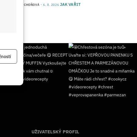
JAK VAŘIT
od
JANA DUCHOŇOVÁ
6. 8. 2026
 aktivní
nosti
 aktivní
UŽIVATELSKÝ PROFIL