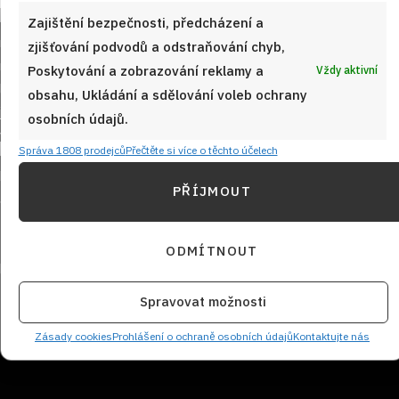
Zajištění bezpečnosti, předcházení a
zjišťování podvodů a odstraňování chyb,
Poskytování a zobrazování reklamy a
Vždy aktivní
obsahu, Ukládání a sdělování voleb ochrany
osobních údajů.
Sledujte nás!
Správa 1808 prodejců
Přečtěte si více o těchto účelech
PŘÍJMOUT
ODMÍTNOUT
Spravovat možnosti
NEZMEŠKEJTE ŽÁDNÝ RECEPT!
Zásady cookies
Prohlášení o ochraně osobních údajů
Kontaktujte nás