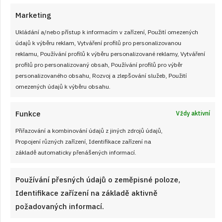
Marketing
Ukládání a/nebo přístup k informacím v zařízení, Použití omezených
údajů k výběru reklam, Vytváření profilů pro personalizovanou
reklamu, Používání profilů k výběru personalizované reklamy, Vytváření
profilů pro personalizovaný obsah, Používání profilů pro výběr
personalizovaného obsahu, Rozvoj a zlepšování služeb, Použití
omezených údajů k výběru obsahu.
Funkce
Vždy aktivní
Retro kvíz o sušenkách a cukrovinkách
Přiřazování a kombinování údajů z jiných zdrojů údajů,
z dob socialismu: 10/10 bodů dnes
Propojení různých zařízení, Identifikace zařízení na
získá jen málokdo
základě automaticky přenášených informací.
JAK VAŘIT
od
JANA DUCHOŇOVÁ
6. 8. 2026
Používání přesných údajů o zeměpisné poloze,
Identifikace zařízení na základě aktivně
požadovaných informací.