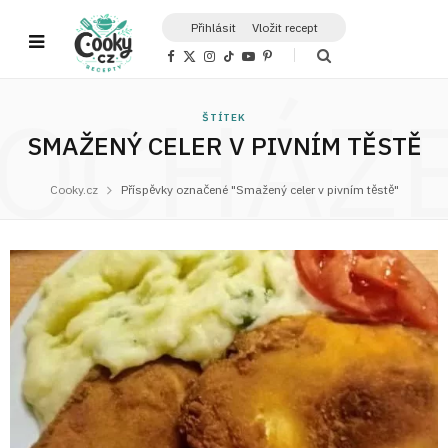
Přihlásit
Vložit recept
F
X
I
T
Y
P
a
(
n
i
o
i
c
T
s
k
u
n
OCHÁZ
e
w
t
T
T
t
b
i
a
o
u
e
ŠTÍTEK
o
t
g
k
b
r
o
t
r
e
e
SMAŽENÝ CELER V PIVNÍM TĚSTĚ
k
e
a
s
r
m
t
)
Cooky.cz
Příspěvky označené "Smažený celer v pivním těstě"