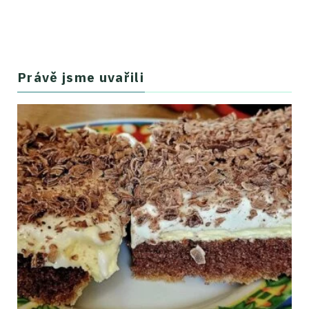
Právě jsme uvařili