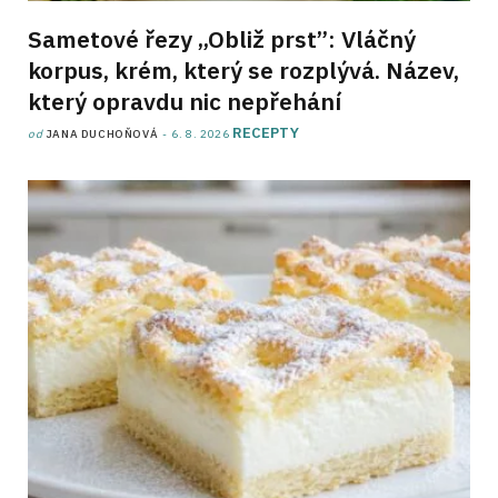
Sametové řezy „Obliž prst”: Vláčný
korpus, krém, který se rozplývá. Název,
který opravdu nic nepřehání
RECEPTY
od
JANA DUCHOŇOVÁ
6. 8. 2026