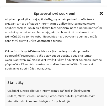
Linecký tvarohový koláč připomene
Spravovat své soukromí
cukrářskou klasiku v příjemně domácím
Abychom poskytli co nejlepší služby, my a naši partneři používáme k
provedení
ukládání a/nebo přístupu k informacím o zařízeních, technologie jako
soubory cookies. Souhlas s těmito technologiemi nám a našim partnerům
RECEPTY
od
JANA DUCHOŇOVÁ
6. 8. 2026
umožní zpracovávat osobní údaje, jako je chování při procházení nebo
jedinečná ID na tomto webu. Nesouhlas nebo odvolání souhlasu může
nepříznivě ovlivnit určité vlastnosti a funkce.
Kliknutím níže vyjádřete souhlas s výše uvedeným nebo proveďte
podrobnější rozhodnutí. Vaše volby budou použity pouze na tomto
webu. Nastavení můžete kdykoli změnit, včetně odvolání souhlasu, pomocí
přepínačů v Zásadách cookies nebo kliknutím na tlačítko Spravovat
souhlas ve spodní části obrazovky.
Články
Statistiky
Ukládání a/nebo přístup k informacím v zařízení, Měření výkonu
reklam, Měření výkonu obsahu, Porozumění publiku prostřednictvím
statistik nebo kombinací údajů z různých zdrojů.