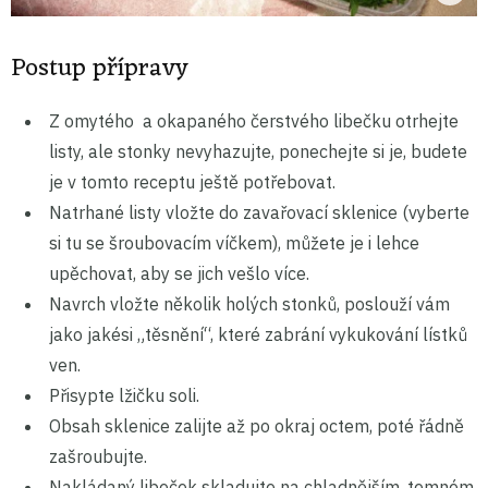
Postup přípravy
Z omytého a okapaného čerstvého libečku otrhejte
listy, ale stonky nevyhazujte, ponechejte si je, budete
je v tomto receptu ještě potřebovat.
Natrhané listy vložte do zavařovací sklenice (vyberte
si tu se šroubovacím víčkem), můžete je i lehce
upěchovat, aby se jich vešlo více.
Navrch vložte několik holých stonků, poslouží vám
jako jakési „těsnění“, které zabrání vykukování lístků
ven.
Přisypte lžičku soli.
Obsah sklenice zalijte až po okraj octem, poté řádně
zašroubujte.
Nakládaný libeček skladujte na chladnějším, temném