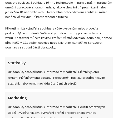
soubory cookies. Souhlas s těmito technologiemi nám a našim partnerům
umožní zpracovávat osobní údaje, jako je chování při procházení nebo
jedinečná ID na tomto webu. Nesouhlas nebo odvolání souhlasu může
nepříznivě ovlivnit určité vlastnosti a funkce.
Kliknutím níže vyjádřete souhlas s výše uvedeným nebo proveďte
podrobnější rozhodnutí. Vaše volby budou použity pouze na tomto
webu. Nastavení můžete kdykoli změnit, včetně odvolání souhlasu, pomocí
přepínačů v Zásadách cookies nebo kliknutím na tlačítko Spravovat
souhlas ve spodní části obrazovky.
Statistiky
PŘEDCHOZÍ RECEPT
DALŠÍ RECEPT
Ukládání a/nebo přístup k informacím v zařízení, Měření výkonu
reklam, Měření výkonu obsahu, Porozumění publiku prostřednictvím
Křehoučké taštičky z
Nastrouhejte kuřecí maso,
statistik nebo kombinací údajů z různých zdrojů.
listového těsta, které se
brambory a připravte si
hodí při každé příležitosti.
dokonale křupavé a chutné
Zvládne je naprosto každý
placičky
Marketing
Ukládání a/nebo přístup k informacím v zařízení, Použití omezených
údajů k výběru reklam, Vytváření profilů pro personalizovanou
VYZKOUŠEJTE TAKÉ