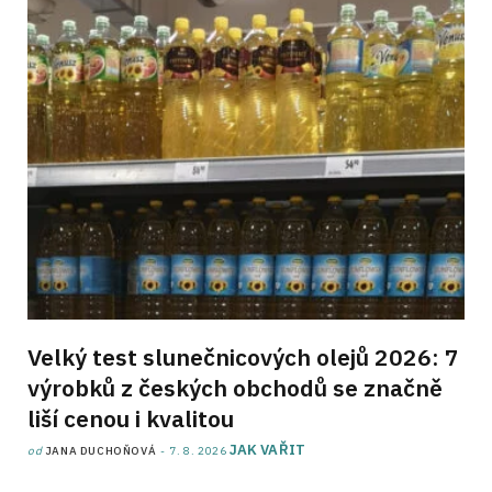
Velký test slunečnicových olejů 2026: 7
výrobků z českých obchodů se značně
liší cenou i kvalitou
JAK VAŘIT
od
JANA DUCHOŇOVÁ
7. 8. 2026