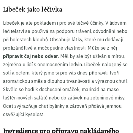
Libeček jako léčivka
Libeček je ale pokladem i pro své léčivé účinky. V lidovém
léčitelství se používá na podporu trávení, odvodnění nebo
při bolestech kloubů. Obsahuje látky, které mu dodávají
protizánětlivé a močopudné vlastnosti. Může se z něj
připravit čaj nebo odvar
. Měl by ale být užíván s mírou,
zejména u lidí s onemocněním ledvin. Libeček naložený se
solí a octem, který jsme si pro vás dnes připravili, tvoří
aromatickou směs s dlouhou trvanlivostí a výraznou chutí.
Skvěle se hodí k dochucení omáček, marinád na maso,
luštěninových salátů nebo do zálivek na zeleninové mísy.
Ocet zvýrazňuje chuť bylinky a zároveň přidává jemnou,
osvěžující kyselost.
Ingredience pro přípravu nakládaného