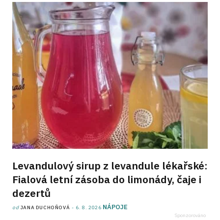
Levandulový sirup z levandule lékařské:
Fialová letní zásoba do limonády, čaje i
dezertů
NÁPOJE
od
JANA DUCHOŇOVÁ
6. 8. 2026