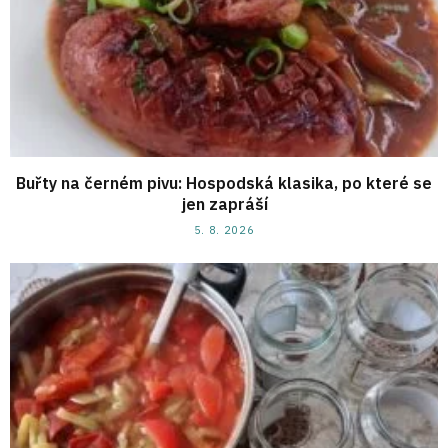
Buřty na černém pivu: Hospodská klasika, po které se
jen zapráší
5. 8. 2026