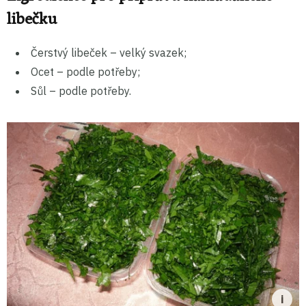
libečku
Čerstvý libeček –⁠⁠⁠⁠⁠⁠ velký svazek;
Ocet –⁠⁠⁠⁠⁠⁠ podle potřeby;
Sůl –⁠⁠⁠⁠⁠⁠ podle potřeby.