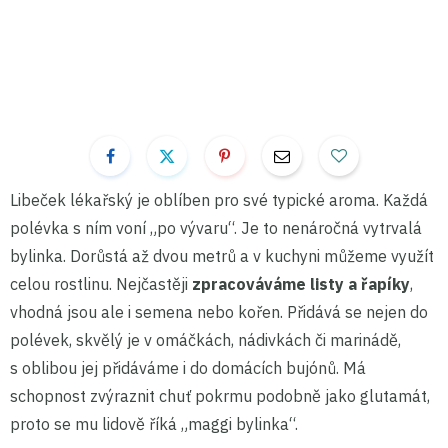
Libeček lékařský je oblíben pro své typické aroma. Každá
polévka s ním voní „po vývaru“. Je to nenáročná vytrvalá
bylinka. Dorůstá až dvou metrů a v kuchyni můžeme využít
celou rostlinu. Nejčastěji
zpracováváme listy a řapíky
,
vhodná jsou ale i semena nebo kořen. Přidává se nejen do
polévek, skvělý je v omáčkách, nádivkách či marinádě,
s oblibou jej přidáváme i do domácích bujónů. Má
schopnost zvýraznit chuť pokrmu podobně jako glutamát,
proto se mu lidově říká „maggi bylinka“.