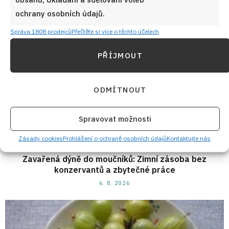
ochrany osobních údajů.
Správa 1808 prodejců
Přečtěte si více o těchto účelech
PŘÍJMOUT
ODMÍTNOUT
Spravovat možnosti
Zásady cookies
Prohlášení o ochraně osobních údajů
Kontaktujte nás
Zavařená dýně do moučníků: Zimní zásoba bez
konzervantů a zbytečné práce
6. 8. 2026