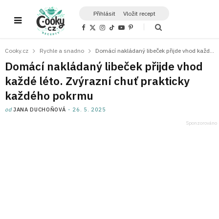
Přihlásit
Vložit recept
F
X
I
T
Y
P
a
(
n
i
o
i
c
T
s
k
u
n
e
w
t
T
T
t
Cooky.cz
Rychle a snadno
Domácí nakládaný libeček přijde vhod každé léto. Zvýrazní chuť prakticky každého pokrmu
b
i
a
o
u
e
o
t
g
k
b
r
Domácí nakládaný libeček přijde vhod
o
t
r
e
e
k
e
a
s
každé léto. Zvýrazní chuť prakticky
r
m
t
)
každého pokrmu
od
JANA DUCHOŇOVÁ
26. 5. 2025