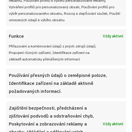
reklamu, Používání profilů k výběru personalizované reklamy,
Vytváření profilů pro personalizovaný obsah, Používání profilů pro
výběr personalizovaného obsahu, Rozvoj a zlepšování služeb, Použití
omezených údajů k výběru obsahu.
Funkce
Vždy aktivní
Přiřazování a kombinování údajů z jiných zdrojů údajů,
Propojení různých zařízení, Identifikace zařízení na
základě automaticky přenášených informací.
Používání přesných údajů o zeměpisné poloze,
Identifikace zařízení na základě aktivně
požadovaných informací.
Zajištění bezpečnosti, předcházení a
Levandulový sirup z levandule lékařské: Fialová letní
zásoba do limonády, čaje i dezertů
zjišťování podvodů a odstraňování chyb,
6. 8. 2026
Poskytování a zobrazování reklamy a
Vždy aktivní
obsahu, Ukládání a sdělování voleb