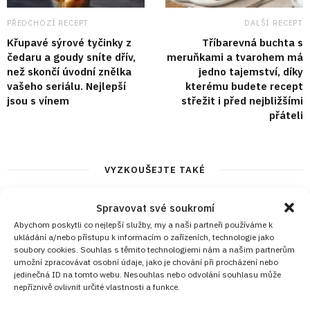
PŘEDCHOZÍ RECEPT
DALŠÍ RECEPT
Křupavé sýrové tyčinky z
Tříbarevná buchta s
čedaru a goudy sníte dřív,
meruňkami a tvarohem má
než skončí úvodní znělka
jedno tajemství, díky
vašeho seriálu. Nejlepší
kterému budete recept
jsou s vínem
střežit i před nejbližšími
přáteli
VYZKOUŠEJTE TAKÉ
Spravovat své soukromí
Abychom poskytli co nejlepší služby, my a naši partneři používáme k
ukládání a/nebo přístupu k informacím o zařízeních, technologie jako
soubory cookies. Souhlas s těmito technologiemi nám a našim partnerům
umožní zpracovávat osobní údaje, jako je chování při procházení nebo
jedinečná ID na tomto webu. Nesouhlas nebo odvolání souhlasu může
nepříznivě ovlivnit určité vlastnosti a funkce.