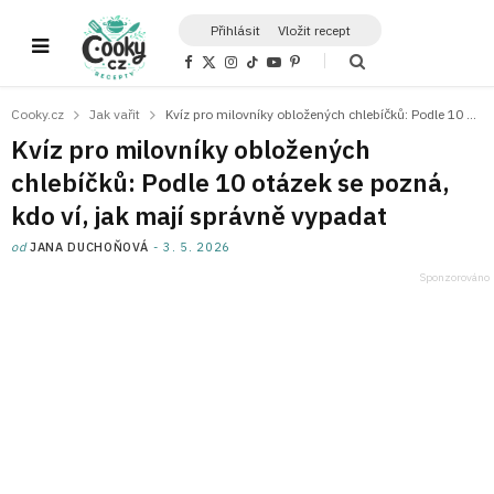
Přihlásit
Vložit recept
F
X
I
T
Y
P
a
(
n
i
o
i
c
T
s
k
u
n
e
w
t
T
T
t
Cooky.cz
Jak vařit
Kvíz pro milovníky obložených chlebíčků: Podle 10 otázek se pozná, kdo ví, jak mají správně vypadat
b
i
a
o
u
e
o
t
g
k
b
r
Kvíz pro milovníky obložených
o
t
r
e
e
k
e
a
s
chlebíčků: Podle 10 otázek se pozná,
r
m
t
)
kdo ví, jak mají správně vypadat
od
JANA DUCHOŇOVÁ
3. 5. 2026