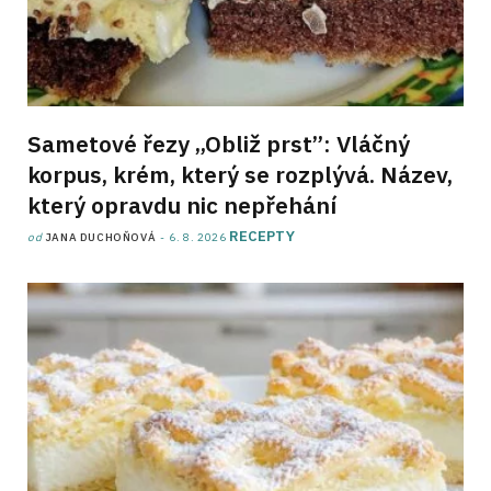
Sametové řezy „Obliž prst”: Vláčný
korpus, krém, který se rozplývá. Název,
který opravdu nic nepřehání
RECEPTY
od
JANA DUCHOŇOVÁ
6. 8. 2026