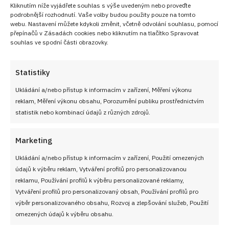
Kliknutím níže vyjádřete souhlas s výše uvedeným nebo proveďte
podrobnější rozhodnutí. Vaše volby budou použity pouze na tomto
webu. Nastavení můžete kdykoli změnit, včetně odvolání souhlasu, pomocí
přepínačů v Zásadách cookies nebo kliknutím na tlačítko Spravovat
souhlas ve spodní části obrazovky.
Statistiky
Retro kvíz o sušenkách a cukrovinkách z dob
Ukládání a/nebo přístup k informacím v zařízení, Měření výkonu
socialismu: 10/10 bodů dnes získá jen málokdo
reklam, Měření výkonu obsahu, Porozumění publiku prostřednictvím
statistik nebo kombinací údajů z různých zdrojů.
6. 8. 2026
Marketing
Ukládání a/nebo přístup k informacím v zařízení, Použití omezených
údajů k výběru reklam, Vytváření profilů pro personalizovanou
reklamu, Používání profilů k výběru personalizované reklamy,
Vytváření profilů pro personalizovaný obsah, Používání profilů pro
výběr personalizovaného obsahu, Rozvoj a zlepšování služeb, Použití
omezených údajů k výběru obsahu.