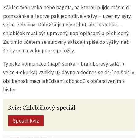
Základ tvoří veka nebo bageta, na kterou přijde máslo či
pomazánka a teprve pak jednotlivé vrstvy – uzeniny, sýry,
vejce, zelenina. Důležitá je nejen chuť, ale i estetika –
chlebíček musí být upravený, nepřeplácaný a přehledný.
Za tímto účelem se suroviny skládají spíše do výšky, než
že by se na veku pouze položily.
Typické kombinace (např. šunka + bramborový salát +
vejce + okurka) vznikly už dávno a dodnes se drží na špici v
oblíbenosti mezi lahůdkami obchodů s občerstvením a
bister.
Kvíz: Chlebíčkový speciál
Spustit kvíz