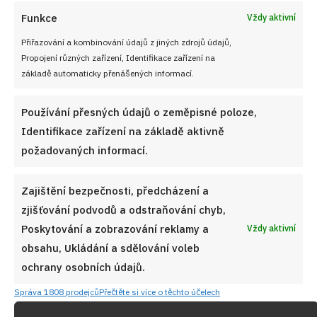
Funkce
Vždy aktivní
Přiřazování a kombinování údajů z jiných zdrojů údajů,
Propojení různých zařízení, Identifikace zařízení na
základě automaticky přenášených informací.
Jak uchovat rajčata, aby chutnala jako čerstvá i po
několika měsících: Díky snadným postupům si poradí
Používání přesných údajů o zeměpisné poloze,
každý
Identifikace zařízení na základě aktivně
5. 8. 2026
požadovaných informací.
Zajištění bezpečnosti, předcházení a
zjišťování podvodů a odstraňování chyb,
Poskytování a zobrazování reklamy a
Vždy aktivní
obsahu, Ukládání a sdělování voleb
ochrany osobních údajů.
Správa 1808 prodejců
Přečtěte si více o těchto účelech