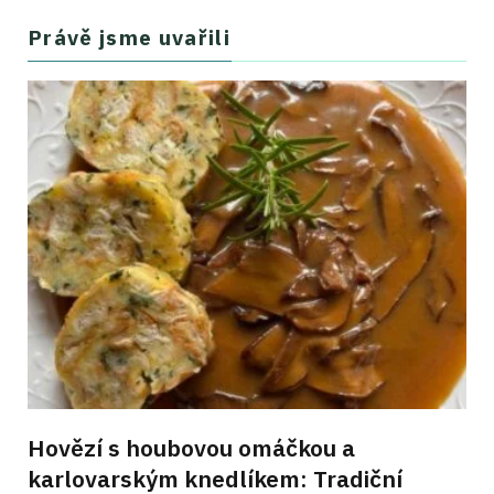
Právě jsme uvařili
Hovězí s houbovou omáčkou a
karlovarským knedlíkem: Tradiční