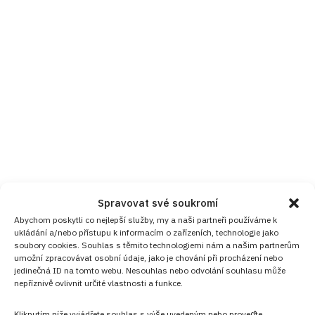
Spravovat své soukromí
Abychom poskytli co nejlepší služby, my a naši partneři používáme k
ukládání a/nebo přístupu k informacím o zařízeních, technologie jako
soubory cookies. Souhlas s těmito technologiemi nám a našim partnerům
umožní zpracovávat osobní údaje, jako je chování při procházení nebo
jedinečná ID na tomto webu. Nesouhlas nebo odvolání souhlasu může
nepříznivě ovlivnit určité vlastnosti a funkce.
Kliknutím níže vyjádřete souhlas s výše uvedeným nebo proveďte