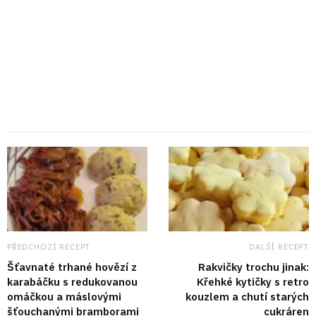
PŘEDCHOZÍ RECEPT
DALŠÍ RECEPT
Šťavnaté trhané hovězí z
Rakvičky trochu jinak:
karabáčku s redukovanou
Křehké kytičky s retro
omáčkou a máslovými
kouzlem a chutí starých
šťouchanými bramborami
cukráren