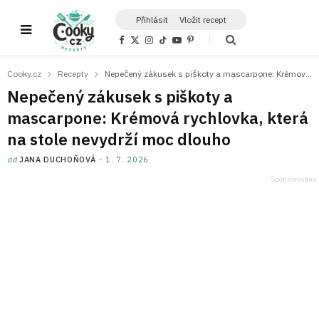
Přihlásit
Vložit recept
F
X
I
T
Y
P
a
(
n
i
o
i
c
T
s
k
u
n
e
w
t
T
T
t
Cooky.cz
Recepty
Nepečený zákusek s piškoty a mascarpone: Krémová rychlovka, která na stole nevydrží moc dlouho
b
i
a
o
u
e
o
t
g
k
b
r
Nepečený zákusek s piškoty a
o
t
r
e
e
k
e
a
s
mascarpone: Krémová rychlovka, která
r
m
t
)
na stole nevydrží moc dlouho
od
JANA DUCHOŇOVÁ
1. 7. 2026