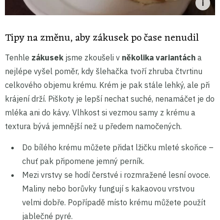
Tipy na změnu, aby zákusek po čase nenudil
Tenhle
zákusek
jsme zkoušeli v
několika variantách
a
nejlépe vyšel poměr, kdy šlehačka tvoří zhruba čtvrtinu
celkového objemu krému. Krém je pak stále lehký, ale při
krájení drží. Piškoty je lepší nechat suché, nenamáčet je do
mléka ani do kávy. Vlhkost si vezmou samy z krému a
textura bývá jemnější než u předem namočených.
Do bílého krému můžete přidat lžičku mleté skořice –
chuť pak připomene jemný perník.
Mezi vrstvy se hodí čerstvé i rozmražené lesní ovoce.
Maliny nebo borůvky fungují s kakaovou vrstvou
velmi dobře. Popřípadě místo krému můžete použít
jablečné pyré.