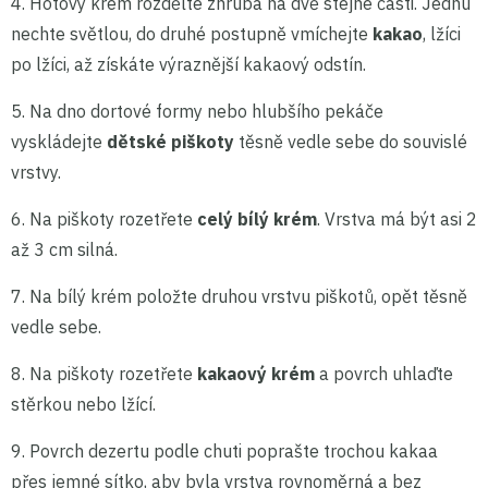
4. Hotový krém rozdělte zhruba na dvě stejné části. Jednu
nechte světlou, do druhé postupně vmíchejte
kakao
, lžíci
po lžíci, až získáte výraznější kakaový odstín.
5. Na dno dortové formy nebo hlubšího pekáče
vyskládejte
dětské piškoty
těsně vedle sebe do souvislé
vrstvy.
6. Na piškoty rozetřete
celý bílý krém
. Vrstva má být asi 2
až 3 cm silná.
7. Na bílý krém položte druhou vrstvu piškotů, opět těsně
vedle sebe.
8. Na piškoty rozetřete
kakaový krém
a povrch uhlaďte
stěrkou nebo lžící.
9. Povrch dezertu podle chuti poprašte trochou kakaa
přes jemné sítko, aby byla vrstva rovnoměrná a bez