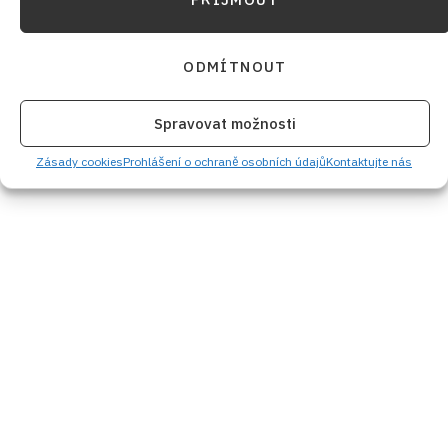
Diskuze
G
ODMÍTNOUT
Sdílet na FB
Přidat do Google News
Spravovat možnosti
Zásady cookies
Prohlášení o ochraně osobních údajů
Kontaktujte nás