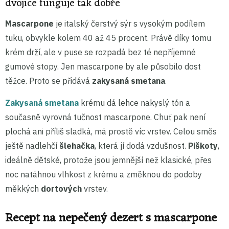
dvojice funguje tak dobře
Mascarpone
je italský čerstvý sýr s vysokým podílem
tuku, obvykle kolem 40 až 45 procent. Právě díky tomu
krém drží, ale v puse se rozpadá bez té nepříjemné
gumové stopy. Jen mascarpone by ale působilo dost
těžce. Proto se přidává
zakysaná smetana
.
Zakysaná smetana
krému dá lehce nakyslý tón a
současně vyrovná tučnost mascarpone. Chuť pak není
plochá ani příliš sladká, má prostě víc vrstev. Celou směs
ještě nadlehčí
šlehačka
, která jí dodá vzdušnost.
Piškoty
,
ideálně dětské, protože jsou jemnější než klasické, přes
noc natáhnou vlhkost z krému a změknou do podoby
měkkých
dortových
vrstev.
Recept na nepečený dezert s mascarpone