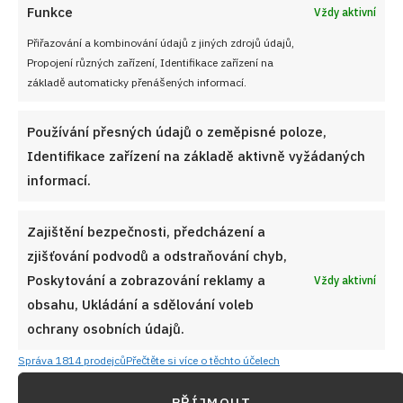
Funkce
Vždy aktivní
Přiřazování a kombinování údajů z jiných zdrojů údajů,
Propojení různých zařízení, Identifikace zařízení na
základě automaticky přenášených informací.
Používání přesných údajů o zeměpisné poloze,
Identifikace zařízení na základě aktivně vyžádaných
informací.
Zajištění bezpečnosti, předcházení a
zjišťování podvodů a odstraňování chyb,
Poskytování a zobrazování reklamy a
Vždy aktivní
obsahu, Ukládání a sdělování voleb
DĚTSKÉ PIŠKOTY
KAKAO
MASCARPONE
MOUČKOVÝ CUKR
ochrany osobních údajů.
NEPEČENÉ DEZERTY
NEPEČENÝ DEZERT
PIŠKOTY
Správa 1814 prodejců
Přečtěte si více o těchto účelech
RYCHLÉ RECEPTY
SMETANA KE ŠLEHÁNÍ
VANILKOVÝ CUKR
ZÁKUSEK
ZAKYSANÁ SMETANA
PŘÍJMOUT