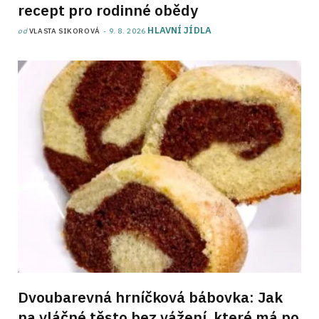
recept pro rodinné obědy
HLAVNÍ JÍDLA
od
VLASTA SIKOROVÁ
9. 8. 2026
Dvoubarevná hrníčková bábovka: Jak
na vláčné těsto bez vážení, které má po