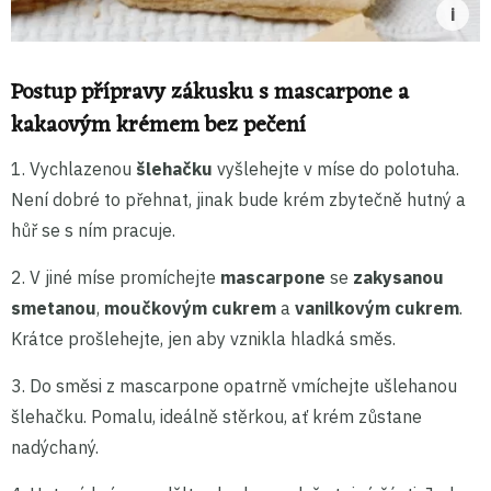
Postup přípravy zákusku s mascarpone a
kakaovým krémem bez pečení
1. Vychlazenou
šlehačku
vyšlehejte v míse do polotuha.
Není dobré to přehnat, jinak bude krém zbytečně hutný a
hůř se s ním pracuje.
2. V jiné míse promíchejte
mascarpone
se
zakysanou
smetanou
,
moučkovým cukrem
a
vanilkovým cukrem
.
Krátce prošlehejte, jen aby vznikla hladká směs.
3. Do směsi z mascarpone opatrně vmíchejte ušlehanou
šlehačku. Pomalu, ideálně stěrkou, ať krém zůstane
nadýchaný.