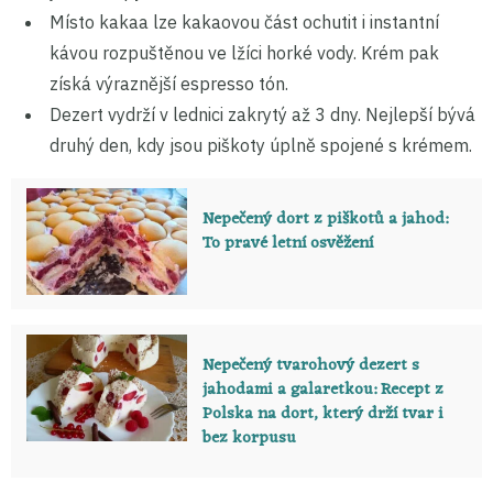
Místo kakaa lze kakaovou část ochutit i instantní
kávou rozpuštěnou ve lžíci horké vody. Krém pak
získá výraznější espresso tón.
Dezert vydrží v lednici zakrytý až 3 dny. Nejlepší bývá
druhý den, kdy jsou piškoty úplně spojené s krémem.
Nepečený dort z piškotů a jahod:
To pravé letní osvěžení
Nepečený tvarohový dezert s
jahodami a galaretkou: Recept z
Polska na dort, který drží tvar i
bez korpusu