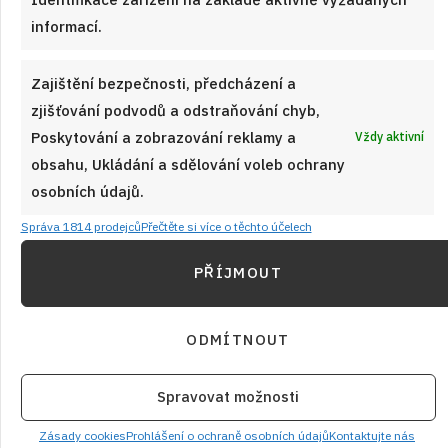
ČÍST RECEPT
informací.
Zajištění bezpečnosti, předcházení a
zjišťování podvodů a odstraňování chyb,
Poskytování a zobrazování reklamy a
Vždy aktivní
Předchozí
1
2
Další
obsahu, Ukládání a sdělování voleb ochrany
Právě jsme uvařili
osobních údajů.
Správa 1814 prodejců
Přečtěte si více o těchto účelech
PŘÍJMOUT
ODMÍTNOUT
Spravovat možnosti
Zásady cookies
Prohlášení o ochraně osobních údajů
Kontaktujte nás