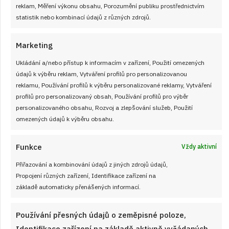
reklam, Měření výkonu obsahu, Porozumění publiku prostřednictvím
statistik nebo kombinací údajů z různých zdrojů.
Marketing
Ukládání a/nebo přístup k informacím v zařízení, Použití omezených
údajů k výběru reklam, Vytváření profilů pro personalizovanou
reklamu, Používání profilů k výběru personalizované reklamy, Vytváření
profilů pro personalizovaný obsah, Používání profilů pro výběr
personalizovaného obsahu, Rozvoj a zlepšování služeb, Použití
omezených údajů k výběru obsahu.
4. 7. 2024
Funkce
Vždy aktivní
Lehký a nadýchaný krémový jahodový
Přiřazování a kombinování údajů z jiných zdrojů údajů,
dort
Propojení různých zařízení, Identifikace zařízení na
základě automaticky přenášených informací.
Tento dort je nejen vizuálně atraktivní, ale také neuvěřitelně
lahodný.
Používání přesných údajů o zeměpisné poloze,
Identifikace zařízení na základě aktivně vyžádaných