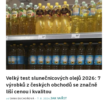
Velký test slunečnicových olejů 2026: 7
výrobků z českých obchodů se značně
liší cenou i kvalitou
JAK VAŘIT
od
JANA DUCHOŇOVÁ
7. 8. 2026