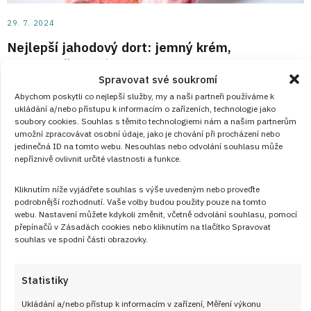
29. 7. 2024
Nejlepší jahodový dort: jemný krém,
korpus a čerstvé jahody
Spravovat své soukromí
Blíží se narozeniny nebo rodinná oslava? Připravte tento
Abychom poskytli co nejlepší služby, my a naši partneři používáme k
ukládání a/nebo přístupu k informacím o zařízeních, technologie jako
fenomenálně chutný a nádherný jahodový dort, který je plný
soubory cookies. Souhlas s těmito technologiemi nám a našim partnerům
jahod, krému a nadýchaného korpusu. Prohlédněte si recept
umožní zpracovávat osobní údaje, jako je chování při procházení nebo
jedinečná ID na tomto webu. Nesouhlas nebo odvolání souhlasu může
s postupem na jahodový dort.
nepříznivě ovlivnit určité vlastnosti a funkce.
Kliknutím níže vyjádřete souhlas s výše uvedeným nebo proveďte
ČÍST RECEPT
podrobnější rozhodnutí. Vaše volby budou použity pouze na tomto
webu. Nastavení můžete kdykoli změnit, včetně odvolání souhlasu, pomocí
přepínačů v Zásadách cookies nebo kliknutím na tlačítko Spravovat
souhlas ve spodní části obrazovky.
Statistiky
Ukládání a/nebo přístup k informacím v zařízení, Měření výkonu