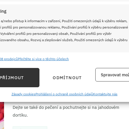
je jednoduchý jako facka.
ing
 a/nebo přístup k informacím v zařízení, Použití omezených údajů k výběru reklam,
ČÍST RECEPT
í profilů pro personalizovanou reklamu, Používání profilů k výběru personalizované
 Vytváření profilů pro personalizovaný obsah, Používání profilů pro výběr
izovaného obsahu, Rozvoj a zlepšování služeb, Použití omezených údajů k výběru
5. 5. 2026
Legendární ovocný dort s lehkým
08 prodejců
Přečtěte si více o těchto účelech
piškotem a krémem z tvarohu a
e
Vždy
hlavně s lahodnými jahodami v
ání a kombinování údajů z jiných zdrojů údajů, Propojení různých zařízení,
Spravovat mož
PŘÍJMOUT
ODMÍTNOUT
želé vrstvě
kace zařízení na základě automaticky přenášených informací.
Tak tohle je snad největší klasika každého cukrařícího
ání přesných údajů o zeměpisné poloze, Identifikace zařízení na
Zásady cookies
Prohlášení o ochraně osobních údajů
Kontaktujte nás
zahrádkáře, který v létě mívá bohatou úrodu jahod.
ě aktivně požadovaných informací.
Dejte se také do pečení a pochutnejte si na jahodovém
dortíku.
ění bezpečnosti, předcházení a zjišťování podvodů a
ňování chyb, Poskytování a zobrazování reklamy a obsahu,
Vždy