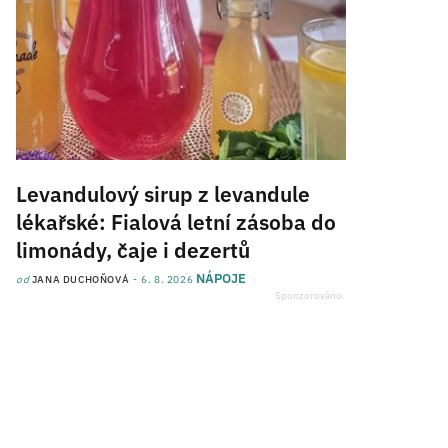
Levandulový sirup z levandule
lékařské: Fialová letní zásoba do
limonády, čaje i dezertů
NÁPOJE
od
JANA DUCHOŇOVÁ
6. 8. 2026