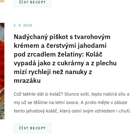
ČÍST RECEPT
ní a sdělování voleb ochrany osobních údajů.
1. 4. 2026
Nadýchaný piškot s tvarohovým
krémem a čerstvými jahodami
pod zrcadlem želatiny: Koláč
vypadá jako z cukrárny a z plechu
mizí rychleji než nanuky z
mrazáku
Což takhle dát si koláč? Slunce svítí, teplo nabírá sílu a
my už se těšíme na letní ovoce. A proto mějte v záloze
tento jahodový koláč, který oslní svým vzhledem i chutí.
ČÍST RECEPT