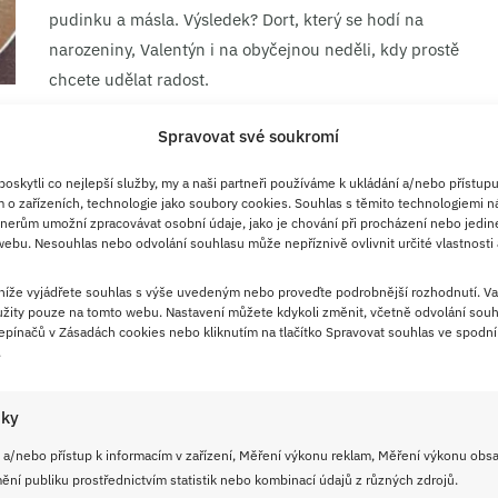
pudinku a másla. Výsledek? Dort, který se hodí na
narozeniny, Valentýn i na obyčejnou neděli, kdy prostě
chcete udělat radost.
Spravovat své soukromí
ČÍST RECEPT
skytli co nejlepší služby, my a naši partneři používáme k ukládání a/nebo přístupu
 o zařízeních, technologie jako soubory cookies. Souhlas s těmito technologiemi n
nerům umožní zpracovávat osobní údaje, jako je chování při procházení nebo jedin
31. 5. 2026
ebu. Nesouhlas nebo odvolání souhlasu může nepříznivě ovlivnit určité vlastnosti 
Rychlý jahodový dort na
piškotovém korpusu s
 níže vyjádřete souhlas s výše uvedeným nebo proveďte podrobnější rozhodnutí. Va
žity pouze na tomto webu. Nastavení můžete kdykoli změnit, včetně odvolání souh
mascarpone krémem a tvarohem,
pínačů v Zásadách cookies nebo kliknutím na tlačítko Spravovat souhlas ve spodní 
který rozzáří každé letní
.
posezení a potěší každého hosta
iky
Když se řekne dort, tak vás napadne, že určitě jde o
 a/nebo přístup k informacím v zařízení, Měření výkonu reklam, Měření výkonu obs
pracnou věc. Ale není tomu tak vždycky. Přesvědčte se
ní publiku prostřednictvím statistik nebo kombinací údajů z různých zdrojů.
o tom sami s naším receptem, že tenhle jahodový dort