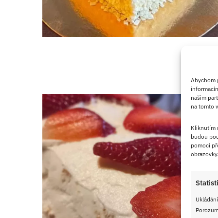
Abychom po
informacím
našim part
na tomto w
Kliknutím
budou pou
pomocí pře
obrazovky
Statist
Ukládání
Porozumě