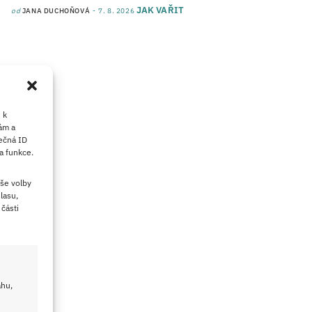
JAK VAŘIT
od
JANA DUCHOŇOVÁ
7. 8. 2026
 k
ám a
ečná ID
a funkce.
še volby
lasu,
části
ahu,