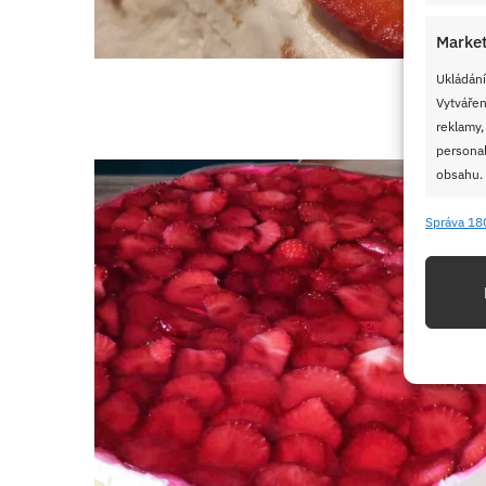
Market
Ukládání
Vytvářen
reklamy,
personal
obsahu.
Správa 18
Funkc
Přiřazov
Identifi
Použív
základ
Zajišt
odstra