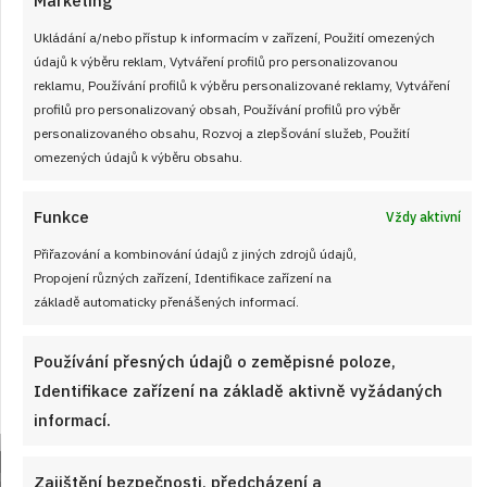
Marketing
Ukládání a/nebo přístup k informacím v zařízení, Použití omezených
údajů k výběru reklam, Vytváření profilů pro personalizovanou
reklamu, Používání profilů k výběru personalizované reklamy, Vytváření
profilů pro personalizovaný obsah, Používání profilů pro výběr
personalizovaného obsahu, Rozvoj a zlepšování služeb, Použití
omezených údajů k výběru obsahu.
Velký test slunečnicových olejů 2026: 7
Funkce
Vždy aktivní
výrobků z českých obchodů se značně
Přiřazování a kombinování údajů z jiných zdrojů údajů,
liší cenou i kvalitou
Propojení různých zařízení, Identifikace zařízení na
JAK VAŘIT
od
JANA DUCHOŇOVÁ
7. 8. 2026
základě automaticky přenášených informací.
Používání přesných údajů o zeměpisné poloze,
Identifikace zařízení na základě aktivně vyžádaných
informací.
Zajištění bezpečnosti, předcházení a