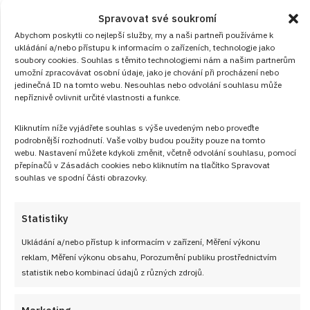
Dětská vzpomínka: Rychlá pěna z bílků
Spravovat své soukromí
a jahod
Abychom poskytli co nejlepší služby, my a naši partneři používáme k
ukládání a/nebo přístupu k informacím o zařízeních, technologie jako
RECEPTY
od
VLASTA SIKOROVÁ
8. 8. 2026
soubory cookies. Souhlas s těmito technologiemi nám a našim partnerům
umožní zpracovávat osobní údaje, jako je chování při procházení nebo
jedinečná ID na tomto webu. Nesouhlas nebo odvolání souhlasu může
nepříznivě ovlivnit určité vlastnosti a funkce.
Kliknutím níže vyjádřete souhlas s výše uvedeným nebo proveďte
podrobnější rozhodnutí. Vaše volby budou použity pouze na tomto
webu. Nastavení můžete kdykoli změnit, včetně odvolání souhlasu, pomocí
přepínačů v Zásadách cookies nebo kliknutím na tlačítko Spravovat
souhlas ve spodní části obrazovky.
Články
Statistiky
Ukládání a/nebo přístup k informacím v zařízení, Měření výkonu
reklam, Měření výkonu obsahu, Porozumění publiku prostřednictvím
statistik nebo kombinací údajů z různých zdrojů.