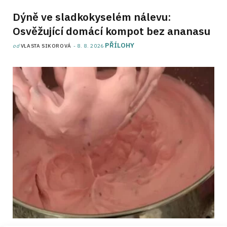
Dýně ve sladkokyselém nálevu:
Osvěžující domácí kompot bez ananasu
PŘÍLOHY
od
VLASTA SIKOROVÁ
8. 8. 2026