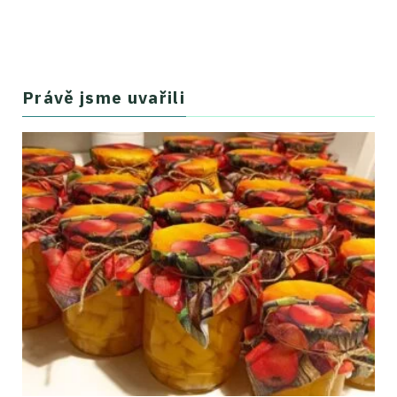
Právě jsme uvařili