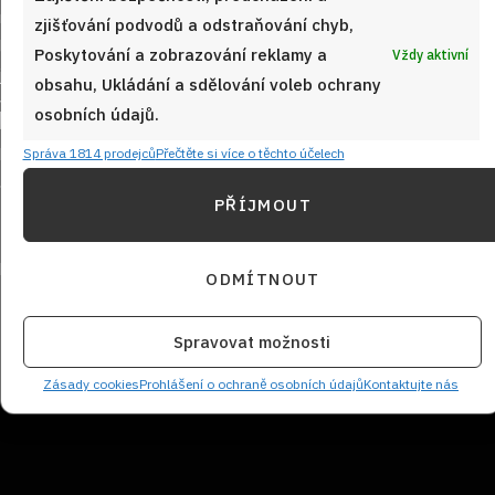
zjišťování podvodů a odstraňování chyb,
Poskytování a zobrazování reklamy a
Vždy aktivní
obsahu, Ukládání a sdělování voleb ochrany
Sledujte nás!
osobních údajů.
Správa 1814 prodejců
Přečtěte si více o těchto účelech
PŘÍJMOUT
ODMÍTNOUT
Spravovat možnosti
NEZMEŠKEJTE ŽÁDNÝ RECEPT!
Zásady cookies
Prohlášení o ochraně osobních údajů
Kontaktujte nás