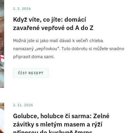
2. 2. 2026
Když víte, co jíte: domácí
zavařené vepřové od A do Z
Možná jste si jako malí dávali k večeři chleba
namazaný „vepřovkou“. Tuto dobrotu si můžete snadno
připravit doma sami.
ČÍST RECEPT
2. 11. 2025
Golubce, holubce či sarma: Zelné
závitky s mletým masem a rýží
přinesou do kuchyně šmrnc