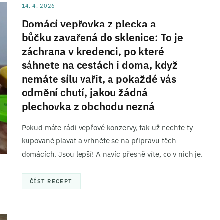
14. 4. 2026
ní a sdělování voleb ochrany osobních údajů.
Domácí vepřovka z plecka a
bůčku zavařená do sklenice: To je
záchrana v kredenci, po které
sáhnete na cestách i doma, když
nemáte sílu vařit, a pokaždé vás
odmění chutí, jakou žádná
plechovka z obchodu nezná
Pokud máte rádi vepřové konzervy, tak už nechte ty
kupované plavat a vrhněte se na přípravu těch
domácích. Jsou lepší! A navíc přesně víte, co v nich je.
ČÍST RECEPT