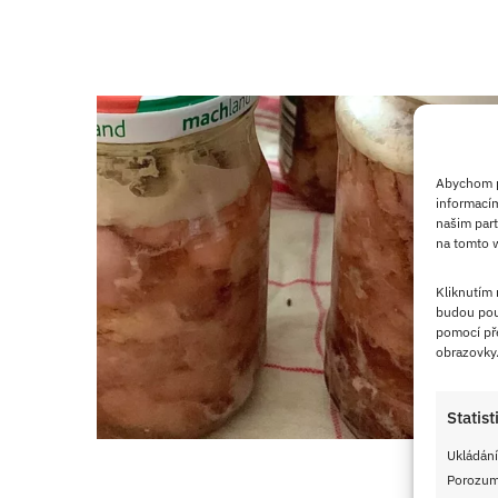
Abychom po
informacím
našim part
na tomto w
Kliknutím
budou pou
pomocí pře
obrazovky
Statist
Ukládání
Porozumě