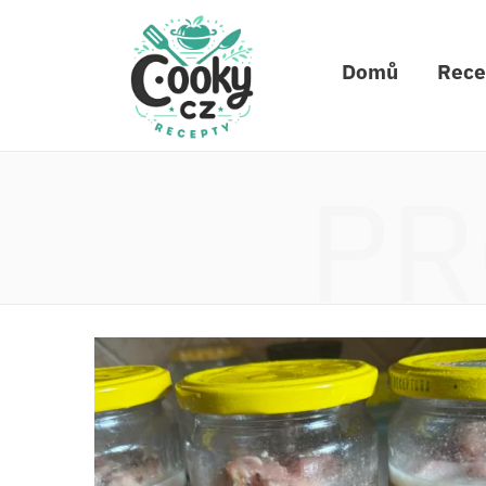
Domů
Rece
PR