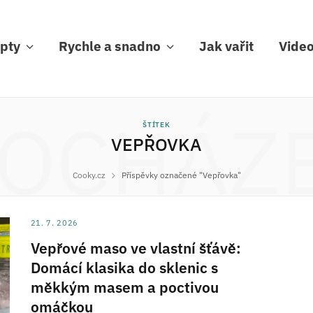
pty
Rychle a snadno
Jak vařit
Vide
OCHÁZ
ŠTÍTEK
VEPŘOVKA
Cooky.cz
Příspěvky označené "Vepřovka"
21. 7. 2026
Vepřové maso ve vlastní šťávě:
Domácí klasika do sklenic s
měkkým masem a poctivou
omáčkou