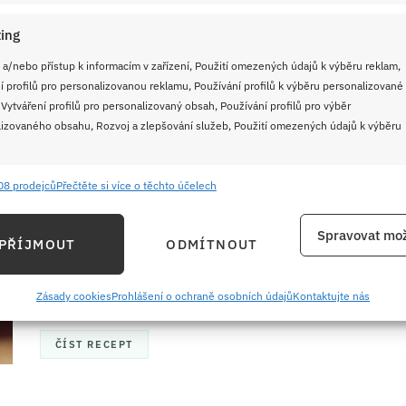
ČÍST RECEPT
ing
 a/nebo přístup k informacím v zařízení, Použití omezených údajů k výběru reklam,
í profilů pro personalizovanou reklamu, Používání profilů k výběru personalizované
21. 5. 2026
 Vytváření profilů pro personalizovaný obsah, Používání profilů pro výběr
Domácí zavařené maso plné
izovaného obsahu, Rozvoj a zlepšování služeb, Použití omezených údajů k výběru
šťávy a poctivé chuti, které se
vám v obchodě nikdy nedostane.
08 prodejců
Přečtěte si více o těchto účelech
e
Vždy
Navíc vyjde levněji!
ání a kombinování údajů z jiných zdrojů údajů, Propojení různých zařízení,
Spravovat mož
PŘÍJMOUT
ODMÍTNOUT
Podle tohoto receptu s postupem si doma připravíte
kace zařízení na základě automaticky přenášených informací.
jakkoli velkou zásobu masa ve sklenicích. Použijte k
přípravě dalších jídel a je ideální na cesty.
ání přesných údajů o zeměpisné poloze, Identifikace zařízení na
Zásady cookies
Prohlášení o ochraně osobních údajů
Kontaktujte nás
ě aktivně požadovaných informací.
ČÍST RECEPT
ění bezpečnosti, předcházení a zjišťování podvodů a
ňování chyb, Poskytování a zobrazování reklamy a obsahu,
Vždy