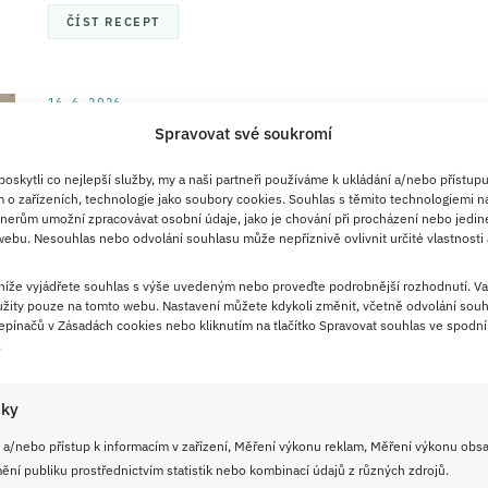
ČÍST RECEPT
16. 6. 2026
Spravovat své soukromí
Domácí vepřovka z plecka:
Šťavnatá masová dobrota do
skytli co nejlepší služby, my a naši partneři používáme k ukládání a/nebo přístupu
sklenic, která porazí kupovanou
 o zařízeních, technologie jako soubory cookies. Souhlas s těmito technologiemi n
nerům umožní zpracovávat osobní údaje, jako je chování při procházení nebo jedin
na celé čáře
ebu. Nesouhlas nebo odvolání souhlasu může nepříznivě ovlivnit určité vlastnosti 
Když se doma objeví hezké vepřové plecko za
 níže vyjádřete souhlas s výše uvedeným nebo proveďte podrobnější rozhodnutí. Va
žity pouze na tomto webu. Nastavení můžete kdykoli změnit, včetně odvolání souh
rozumnou cenu, bývá u nás jasno. Část masa jde na
pínačů v Zásadách cookies nebo kliknutím na tlačítko Spravovat souhlas ve spodní 
oběd a zbytek putuje do sklenic jako domácí vepřovka,
.
která se hodí na chleba, na cesty i jako železná zásoba
do spíže. Tenhle způsob mám ráda pro jeho
iky
jednoduchost, poctivou chuť a to, že si vystačí jen s
 a/nebo přístup k informacím v zařízení, Měření výkonu reklam, Měření výkonu obs
masem, solí, kmínem a trochou vody.
ní publiku prostřednictvím statistik nebo kombinací údajů z různých zdrojů.