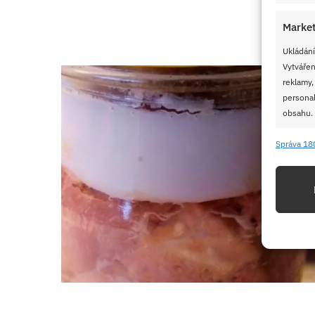
Market
Ukládání
Vytvářen
reklamy,
personal
obsahu.
Správa 18
Funkc
Přiřazov
Identifi
Použív
základ
Zajišt
odstra