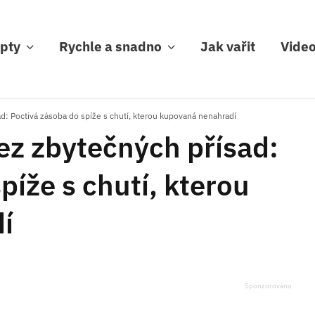
pty
Rychle a snadno
Jak vařit
Vide
: Poctivá zásoba do spíže s chutí, kterou kupovaná nenahradí
z zbytečných přísad:
píže s chutí, kterou
í