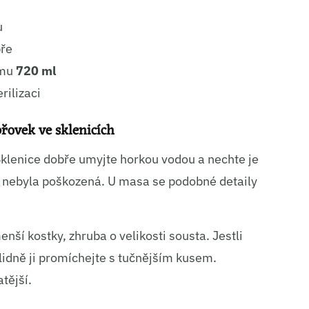
ní a sdělování voleb ochrany osobních údajů.
u
pře
emu
720 ml
rilizaci
řovek ve sklenicích
Sklenice dobře umyjte horkou vodou a nechte je
y nebyla poškozená. U masa se podobné detaily
nší kostky, zhruba o velikosti sousta. Jestli
idně ji promíchejte s tučnějším kusem.
tější.