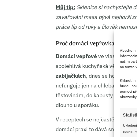
Můj tip:
Sklenice si nachystejte d
zavařování masa bývá nejhorší zm
práce líp od ruky a člověk nemusí 
Proč domácí vepřovka pořád d
Abychom po
Domácí vepřové
ve vlastní šťávě
informacím
našim part
spolehlivá kuchyňská věc. Dřív s
na tomto w
zabijačkách
, dnes se hodí hlavn
Kliknutím
nefunguje jen na chleba k večeři. 
budou pou
pomocí pře
těstovinám, do kapusty nebo pro
obrazovky
dlouho u sporáku.
Statist
V receptech se nejčastěji objevu
Ukládání
domácí praxi to dává smysl. Libo
Porozumě