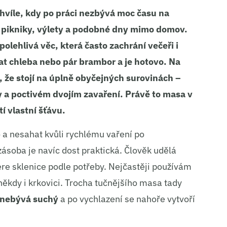
hvíle, kdy po práci nezbývá moc času na
 na pikniky, výlety a podobné dny mimo domov.
polehlivá věc, která často zachrání večeři i
idat chleba nebo pár brambor a je hotovo. Na
, že stojí na úplně obyčejných surovinách –
y
a poctivém
dvojím zavaření
. Právě to masa v
í vlastní šťávu.
o a nesahat kvůli rychlému vaření po
 zásoba je navíc dost praktická. Člověk udělá
ere sklenice podle potřeby. Nejčastěji používám
 někdy i krkovici. Trocha tučnějšího masa tady
 nebývá suchý
a po vychlazení se nahoře vytvoří