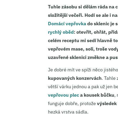
Tuhle zásobu si dělám ráda na c
složitější večeři. Hodí se ale i
Domácí vepřovka
do sklenic je s
rychlý oběd
: otevřít, ohřát, př
celém receptu mi sedí hlavně to
vepřovém mase, soli, troše vod
uzavřené sklenici změkne a pust
Je dobré mít ve spíži něco jistéh
kupovaných konzervách
. Tahle
větší várku jednou a pak už jen b
vepřovou plec
a kousek bůčku
,
funguje dobře, protože
výsledek
hezká vrstva sádla.