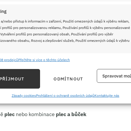
 Často se uvádí kolem
12 až 18 g soli na 1 kg
ám
15 g soli na kilo
, což se mi osvědčilo nejvíc –
ing
ň nepůsobí mdle.
 a/nebo přístup k informacím v zařízení, Použití omezených údajů k výběru reklam,
í profilů pro personalizovanou reklamu, Používání profilů k výběru personalizované
 Vytváření profilů pro personalizovaný obsah, Používání profilů pro výběr
 vepřovku ve sklenici
izovaného obsahu, Rozvoj a zlepšování služeb, Použití omezených údajů k výběru
 domácí zavařování. Výsledek se hodí na chleba,
 dalšího vaření.
08 prodejců
Přečtěte si více o těchto účelech
e
Vždy
ání a kombinování údajů z jiných zdrojů údajů, Propojení různých zařízení,
Spravovat mož
PŘÍJMOUT
ODMÍTNOUT
kace zařízení na základě automaticky přenášených informací.
enic po 720 ml
ání přesných údajů o zeměpisné poloze, Identifikace zařízení na
Zásady cookies
Prohlášení o ochraně osobních údajů
Kontaktujte nás
ě aktivně požadovaných informací.
ně
plec
nebo kombinace
plec a bůček
ění bezpečnosti, předcházení a zjišťování podvodů a
ňování chyb, Poskytování a zobrazování reklamy a obsahu,
Vždy