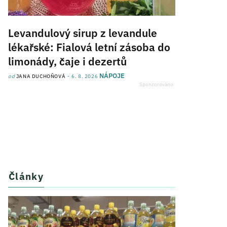
Levandulový sirup z levandule
lékařské: Fialová letní zásoba do
limonády, čaje i dezertů
NÁPOJE
od
JANA DUCHOŇOVÁ
6. 8. 2026
Články