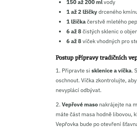
150 až 200 ml
vody
Ukládá
1 až 2 lžičky
drceného kmín
1 lžička
čerstvě mletého pe
6 až 8
čistých sklenic o obj
6 až 8
víček vhodných pro ste
Postup přípravy tradičních vep
1. Připravte si
sklenice a víčka
. 
oschnout. Víčka zkontrolujte, ab
nevyplácí odbývat.
2.
Vepřové maso
nakrájejte na me
máte část masa hodně libovou, kl
Vepřovka bude po otevření šťavna