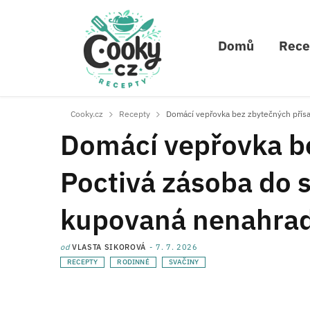
Domů
Rece
Cooky.cz
Recepty
Domácí vepřovka bez zbytečných přísad
Domácí vepřovka be
Poctivá zásoba do s
kupovaná nenahrad
od
VLASTA SIKOROVÁ
7. 7. 2026
RECEPTY
RODINNÉ
SVAČINY