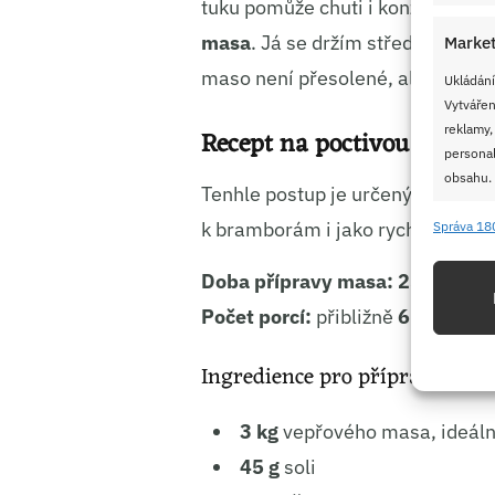
tuku pomůže chuti i konzistenci.
masa
. Já se držím středu a dáv
Market
maso není přesolené, ale zárove
Ukládání
Vytvářen
reklamy,
Recept na poctivou domácí
personal
obsahu.
Tenhle postup je určený na běžné
k bramborám i jako rychlý základ
Správa 18
Funkc
Přiřazov
Doba přípravy masa:
25 minut
Identifi
Počet porcí:
přibližně
6 až 8 skl
Použív
Ingredience pro přípravu
základ
3 kg
vepřového masa, ideál
Zajišt
45 g
soli
odstra