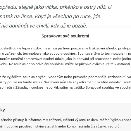
opředu, stejně jako víčka, prkénko a ostrý nůž. U
atek na lince. Když je všechno po ruce, jde
nic dohánět ve chvíli, kdy už je pozdě.
Spravovat své soukromí
ává smysl
skytli co nejlepší služby, my a naši partneři používáme k ukládání a/nebo přístupu
 není žádná novinka. Spíš stará a pořád
 o zařízeních, technologie jako soubory cookies. Souhlas s těmito technologiemi n
nerům umožní zpracovávat osobní údaje, jako je chování při procházení nebo jedin
e maso do sklenic chystalo před zimou nebo při
ebu. Nesouhlas nebo odvolání souhlasu může nepříznivě ovlivnit určité vlastnosti 
ě jako chytrá zásoba do běžného provozu. A
 níže vyjádřete souhlas s výše uvedeným nebo proveďte podrobnější rozhodnutí. Va
Dá se použít i jako
základ do rizota
, k
žity pouze na tomto webu. Nastavení můžete kdykoli změnit, včetně odvolání souh
pínačů v Zásadách cookies nebo kliknutím na tlačítko Spravovat souhlas ve spodní 
stě k
vařeným bramborám
, když není čas stát
.
iky
je
krkovice
nebo kombinace
plecka a bůčku
. V
 a/nebo přístup k informacím v zařízení, Měření výkonu reklam, Měření výkonu obs
vé maso bývá ve sklenici tužší, kdežto trochu
ní publiku prostřednictvím statistik nebo kombinací údajů z různých zdrojů.