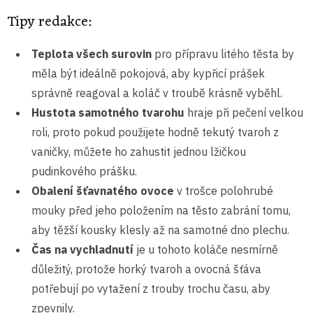
Tipy redakce:
Teplota všech surovin
pro přípravu litého těsta by
měla být ideálně pokojová, aby kypřicí prášek
správně reagoval a koláč v troubě krásně vyběhl.
Hustota samotného tvarohu
hraje při pečení velkou
roli, proto pokud použijete hodně tekutý tvaroh z
vaničky, můžete ho zahustit jednou lžičkou
pudinkového prášku.
Obalení šťavnatého ovoce
v trošce polohrubé
mouky před jeho položením na těsto zabrání tomu,
aby těžší kousky klesly až na samotné dno plechu.
Čas na vychladnutí
je u tohoto koláče nesmírně
důležitý, protože horký tvaroh a ovocná šťáva
potřebují po vytažení z trouby trochu času, aby
zpevnily.