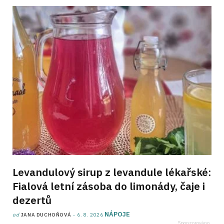
Levandulový sirup z levandule lékařské:
Fialová letní zásoba do limonády, čaje i
dezertů
NÁPOJE
od
JANA DUCHOŇOVÁ
6. 8. 2026