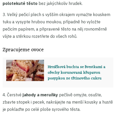
polotekuté těsto
bez jakýchkoliv hrudek.
3. Velký pečicí plech s vyšším okrajem vymažte kouskem
tuku a vysypte hrubou moukou, případně ho vyložte
pečicím papírem, a připravené těsto na něj rovnoměrně
vlijte a stěrkou rozetřete do všech rohů.
Zpracujeme ovoce
Hrníčková buchta se švestkami a
ořechy korunovaná křupavou
posypkou ze třtinového cukru
4. Čerstvé
jahody a meruňky
pečlivě omyjte, osušte,
zbavte stopek i pecek, nakrájejte na menší kousky a hustě
je poklaďte po celé ploše syrového těsta.