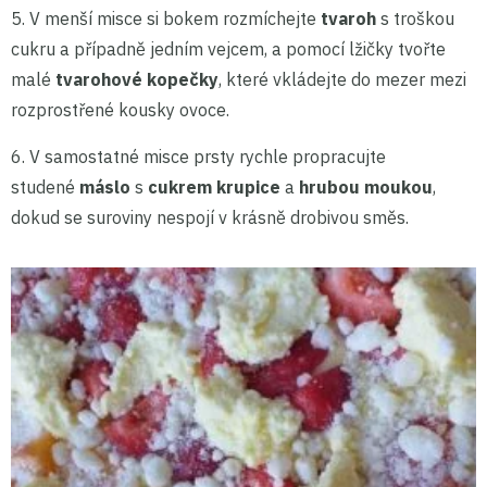
5. V menší misce si bokem rozmíchejte
tvaroh
s troškou
cukru a případně jedním vejcem, a pomocí lžičky tvořte
malé
tvarohové kopečky
, které vkládejte do mezer mezi
rozprostřené kousky ovoce.
6. V samostatné misce prsty rychle propracujte
studené
máslo
s
cukrem krupice
a
hrubou moukou
,
dokud se suroviny nespojí v krásně drobivou směs.