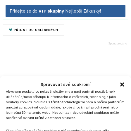
Přidejte se do
VIP skupiny
Nejlepší Zákusky!
PŘIDAT DO OBLÍBENÝCH
Spravovat své soukromí
Abychom poskytli co nejlepší služby, my a naši partneři používáme k
ukládání a/nebo přístupu k informacím o zařízeních, technologie jako
soubory cookies. Souhlas s těmito technologiemi nám a našim partnerům
umožní zpracovávat osobní údaje, jako je chování při procházení nebo
jedinečná ID na tomto webu. Nesouhlas nebo odvolání souhlasu může
nepříznivě ovlivnit určité vlastnosti a funkce.
Kliknutím níže vyjádřete souhlas s výše uvedeným nebo proveďte