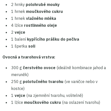
2 hrnky
polohrubé mouky
1 hrnek
moučkového cukru
1 hrnek
vlažného mléka
4 lžíce
rostlinného oleje
2
vejce
1 balení
kypřícího prášku do pečiva
1 špetka
soli
Ovocná a tvarohová vrstva:
300 g
čerstvého ovoce
(ideálně kombinace jahod a
meruněk)
250 g
polotučného tvarohu
(ve vaničce nebo v
kostce)
1
vejce
(na zjemnění tvarohu, volitelně)
1 lžíce
moučkového cukru
(na oslazení tvarohu)