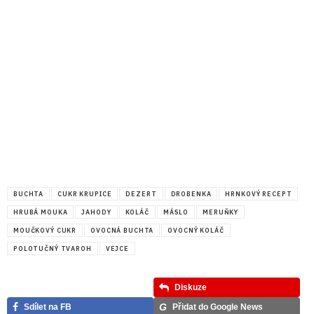
BUCHTA
CUKR KRUPICE
DEZERT
DROBENKA
HRNKOVÝ RECEPT
HRUBÁ MOUKA
JAHODY
KOLÁČ
MÁSLO
MERUŇKY
MOUČKOVÝ CUKR
OVOCNÁ BUCHTA
OVOCNÝ KOLÁČ
POLOTUČNÝ TVAROH
VEJCE
Diskuze
G
Sdílet na FB
Přidat do Google News