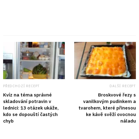
PŘEDCHOZÍ RECEPT
DALŠÍ RECEPT
Kvíz na téma správné
Broskvové řezy s
skladování potravin v
vanilkovým pudinkem a
lednici: 13 otázek ukáže,
tvarohem, které přinesou
kdo se dopouští častých
ke kávě svěží ovocnou
chyb
náladu