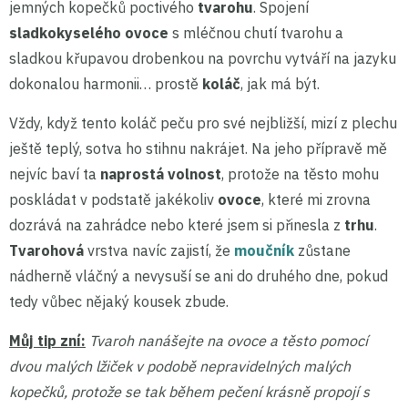
jemných kopečků poctivého
tvarohu
. Spojení
sladkokyselého
ovoce
s mléčnou chutí tvarohu a
sladkou křupavou drobenkou na povrchu vytváří na jazyku
dokonalou harmonii… prostě
koláč
, jak má být.
Vždy, když tento koláč peču pro své nejbližší, mizí z plechu
ještě teplý, sotva ho stihnu nakrájet. Na jeho přípravě mě
nejvíc baví ta
naprostá volnost
, protože na těsto mohu
poskládat v podstatě jakékoliv
ovoce
, které mi zrovna
dozrává na zahrádce nebo které jsem si přinesla z
trhu
.
Tvarohová
vrstva navíc zajistí, že
moučník
zůstane
nádherně vláčný a nevysuší se ani do druhého dne, pokud
tedy vůbec nějaký kousek zbude.
Můj tip zní:
Tvaroh nanášejte na ovoce a těsto pomocí
dvou malých lžiček v podobě nepravidelných malých
kopečků, protože se tak během pečení krásně propojí s