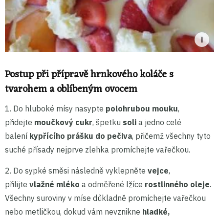
Postup při přípravě hrnkového koláče s
tvarohem a oblíbeným ovocem
1. Do hluboké mísy nasypte
polohrubou mouku
,
přidejte
moučkový cukr
, špetku
soli
a jedno celé
balení
kypřícího prášku do pečiva
, přičemž všechny tyto
suché přísady nejprve zlehka promíchejte vařečkou.
2. Do sypké směsi následně vyklepněte
vejce
,
přilijte
vlažné mléko
a odměřené lžíce
rostlinného oleje
.
Všechny suroviny v míse důkladně promíchejte vařečkou
nebo metličkou, dokud vám nevznikne
hladké,