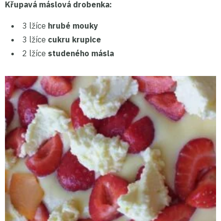
Křupavá máslová drobenka:
3 lžíce
hrubé mouky
3 lžíce
cukru krupice
2 lžíce
studeného másla