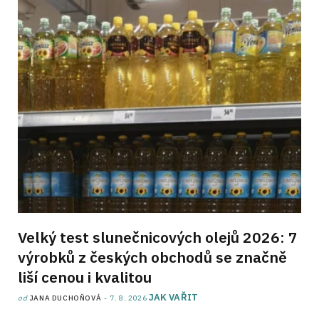
Velký test slunečnicových olejů 2026: 7
výrobků z českých obchodů se značně
liší cenou i kvalitou
JAK VAŘIT
od
JANA DUCHOŇOVÁ
7. 8. 2026