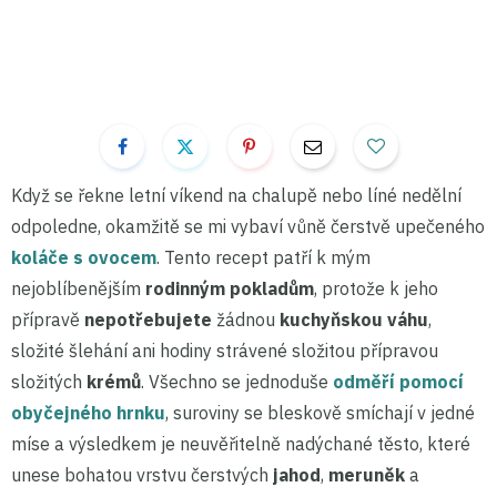
Když se řekne letní víkend na chalupě nebo líné nedělní
odpoledne, okamžitě se mi vybaví vůně čerstvě upečeného
koláče s ovocem
. Tento recept patří k mým
nejoblíbenějším
rodinným pokladům
, protože k jeho
přípravě
nepotřebujete
žádnou
kuchyňskou váhu
,
složité šlehání ani hodiny strávené složitou přípravou
složitých
krémů
. Všechno se jednoduše
odměří pomocí
obyčejného hrnku
, suroviny se bleskově smíchají v jedné
míse a výsledkem je neuvěřitelně nadýchané těsto, které
unese bohatou vrstvu čerstvých
jahod
,
meruněk
a