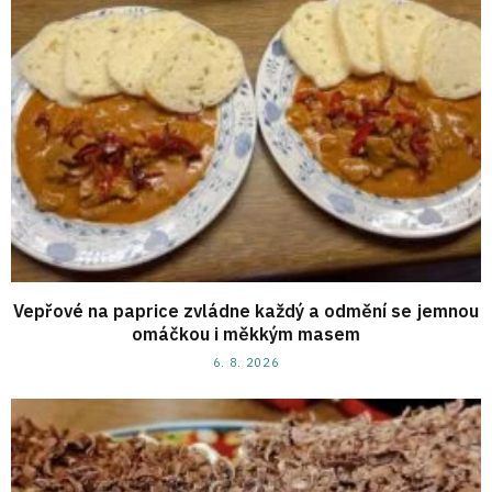
Vepřové na paprice zvládne každý a odmění se jemnou
omáčkou i měkkým masem
6. 8. 2026