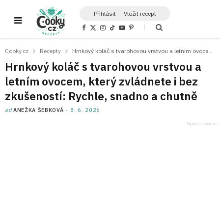
Přihlásit
Vložit recept
F
X
I
T
Y
P
a
(
n
i
o
i
c
T
s
k
u
n
e
w
t
T
T
t
Cooky.cz
Recepty
Hrnkový koláč s tvarohovou vrstvou a letním ovocem, který zvládnete i bez zkušeností: Rychle, snadno a chutně
b
i
a
o
u
e
o
t
g
k
b
r
Hrnkový koláč s tvarohovou vrstvou a
o
t
r
e
e
k
e
a
s
letním ovocem, který zvládnete i bez
r
m
t
)
zkušeností: Rychle, snadno a chutně
od
ANEŽKA ŠEBKOVÁ
8. 6. 2026