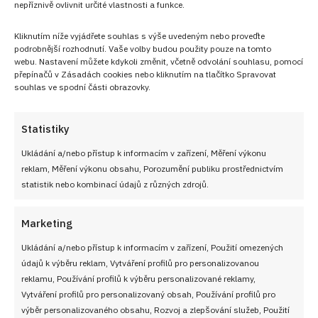
nepříznivě ovlivnit určité vlastnosti a funkce.
Kliknutím níže vyjádřete souhlas s výše uvedeným nebo proveďte
podrobnější rozhodnutí. Vaše volby budou použity pouze na tomto
webu. Nastavení můžete kdykoli změnit, včetně odvolání souhlasu, pomocí
přepínačů v Zásadách cookies nebo kliknutím na tlačítko Spravovat
souhlas ve spodní části obrazovky.
PŘEDCHOZÍ RECEPT
DALŠÍ RECEPT
Statistiky
Domácí retro smaženka
Domácí chlebánky s
jako z bufetu, jen
křupavou kůrkou a měkkým
Ukládání a/nebo přístup k informacím v zařízení, Měření výkonu
křupavější, čerstvější a s
středem, které překonají
reklam, Měření výkonu obsahu, Porozumění publiku prostřednictvím
oblohou přesně podle vaší
kupované pečivo
statistik nebo kombinací údajů z různých zdrojů.
chuti
Marketing
VYZKOUŠEJTE TAKÉ
Ukládání a/nebo přístup k informacím v zařízení, Použití omezených
údajů k výběru reklam, Vytváření profilů pro personalizovanou
reklamu, Používání profilů k výběru personalizované reklamy,
Vytváření profilů pro personalizovaný obsah, Používání profilů pro
výběr personalizovaného obsahu, Rozvoj a zlepšování služeb, Použití