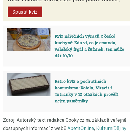
Spustit kvíz
Kvíz nářečních výrazů z české
kuchyně: Kdo ví, co je cmunda,
valašský frgál a šufánek, ten může
dát 10/10
Retro kvíz o pochutinách
komunismu: Kofola, Vitacit i
Tatranky v 10 otázkách prověří
nejen pamětníky
Zdroj: Autorský text redakce Cooky.cz na základě veřejně
dostupných informací z webů
ApetitOnline
,
KulturníDějiny