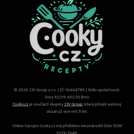
© 2024 JJV Group s.r.o. | IČ: 06464785 | Sídlo společnosti:
Úvoz 82/39, 602 00 Brno
Cooky.cz
je součástí skupiny
JJV Group
, která přináší webový
obsah již více než 8 let.
Online časopis Cooky.cz má přiděleno mezinárodní číslo ISSN
3029-7648.