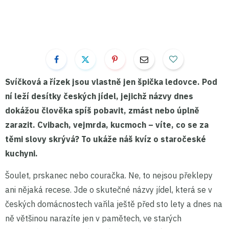
Svíčková a řízek jsou vlastně jen špička ledovce. Pod
ní leží desítky českých jídel, jejichž názvy dnes
dokážou člověka spíš pobavit, zmást nebo úplně
zarazit. Cvibach, vejmrda, kucmoch – víte, co se za
těmi slovy skrývá? To ukáže náš kvíz o staročeské
kuchyni.
Šoulet, prskanec nebo couračka. Ne, to nejsou překlepy
ani nějaká recese. Jde o skutečné názvy jídel, která se v
českých domácnostech vařila ještě před sto lety a dnes na
ně většinou narazíte jen v pamětech, ve starých