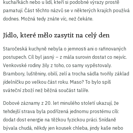
kuchařkách nebo u lidí, kteří si podobné výrazy prostě
pamatují. Část těchto názvů se v některých krajích používá
dodnes. Možná tedy znáte víc, než čekáte.
Jídlo, které mělo zasytit na celý den
Staročeská kuchyně nebyla o jemnosti ani o rafinovaných
postupech. Cíl byl jasný – z mála surovin dostat co nejvíc.
Venkovské rodiny žily z toho, co samy vypěstovaly.
Brambory, luštěniny, obilí, zelí a trocha sádla tvořily základ
jídelníčku po velkou část roku. Maso? To bylo spíš
sváteční zboží než běžná součást talíře.
Dobové záznamy z 20. let minulého století ukazují, že
tehdejší strava byla podřízená jednomu prostému cíli:
dodat dost energie na těžkou fyzickou práci. Snídaně
bývala chudá, někdy jen kousek chleba, jindy kaše nebo