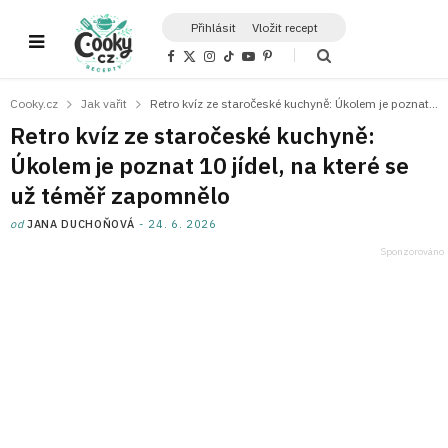
Přihlásit
Vložit recept
F
X
I
T
Y
P
a
(
n
i
o
i
c
T
s
k
u
n
e
w
t
T
T
t
Cooky.cz
Jak vařit
Retro kvíz ze staročeské kuchyně: Úkolem je poznat 10 jídel, na které se už téměř zapomnělo
b
i
a
o
u
e
o
t
g
k
b
r
Retro kvíz ze staročeské kuchyně:
o
t
r
e
e
k
e
a
s
Úkolem je poznat 10 jídel, na které se
r
m
t
)
už téměř zapomnělo
od
JANA DUCHOŇOVÁ
24. 6. 2026