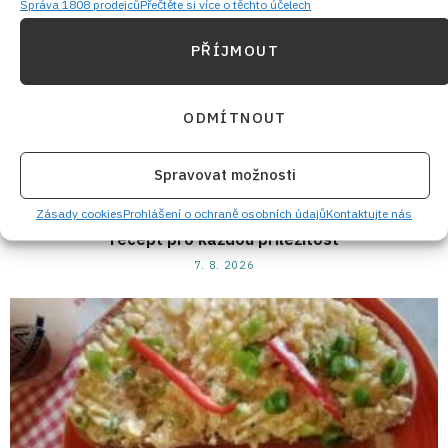
Správa 1808 prodejců
Přečtěte si více o těchto účelech
PŘÍJMOUT
ODMÍTNOUT
Spravovat možnosti
Zásady cookies
Prohlášení o ochraně osobních údajů
Kontaktujte nás
Objevte kouzlo kakaové rolády bez mouky: Snadný
recept pro každou příležitost
7. 8. 2026