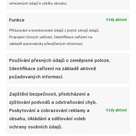
omezených údajů k výběru obsahu.
Funkce
Vždy aktivní
Přiřazování a kombinování údajů z jiných zdrojů údajů,
Propojení různých zařízení, Identifikace zařízení na
základě automaticky přenášených informací.
Používání přesných údajů o zeměpisné poloze,
Identifikace zařízení na základě aktivně
požadovaných informací.
Kuřecí stehna na paprice podávaná s tarhoňou:
Rodinný oběd s omáčkou pro spokojený stůl
Zajištění bezpečnosti, předcházení a
7. 8. 2026
zjišťování podvodů a odstraňování chyb,
Poskytování a zobrazování reklamy a
Vždy aktivní
obsahu, Ukládání a sdělování voleb
ochrany osobních údajů.