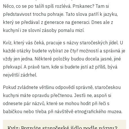
Něco, co se po talíři spíš rozlévá. Prskanec? Tam si
představivost trochu pohraje. Tato slova patří k jazyku,
který se předával z generace na generaci. Dnes ale z
kuchyní i ze slovní zásoby pomalu mizí.
Kvíz, který vás čeká, pracuje s názvy staročeských jídel. U
každé otázky budete vybírat ze čtyř možností a správná je
vždy jen jedna. Některé položky budou docela jasné, jiné
překvapí. A právě tam, kde si budete jistí až příliš, bývá
největší zádrhel.
Pokud zvládnete většinu odpovědí správně, staročeskou
kuchyni máte opravdu přečtenou. Jestli ne, aspoň si
odnesete pár názvů, které se mohou hodit při řeči s
babičkou nebo třeba při návštěvě etnografického muzea.
Kvíz: Poznáte staročeské jídlo podle názvu?