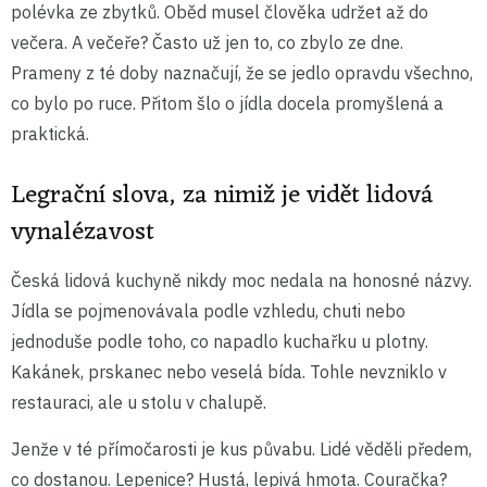
polévka ze zbytků. Oběd musel člověka udržet až do
večera. A večeře? Často už jen to, co zbylo ze dne.
Prameny z té doby naznačují, že se jedlo opravdu všechno,
co bylo po ruce. Přitom šlo o jídla docela promyšlená a
praktická.
Legrační slova, za nimiž je vidět lidová
vynalézavost
Česká lidová kuchyně nikdy moc nedala na honosné názvy.
Jídla se pojmenovávala podle vzhledu, chuti nebo
jednoduše podle toho, co napadlo kuchařku u plotny.
Kakánek, prskanec nebo veselá bída. Tohle nevzniklo v
restauraci, ale u stolu v chalupě.
Jenže v té přímočarosti je kus půvabu. Lidé věděli předem,
co dostanou. Lepenice? Hustá, lepivá hmota. Couračka?