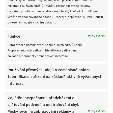
Soutěž pro Aktivní kuchaře 2024
reklamu, Používání profilů k výběru personalizované reklamy,
Vytváření profilů pro personalizovaný obsah, Používání profilů pro
Návody a otázky
výběr personalizovaného obsahu, Rozvoj a zlepšování služeb, Použití
omezených údajů k výběru obsahu.
Naši kuchaři
Funkce
Vždy aktivní
Redakce Cooky.cz
Přiřazování a kombinování údajů z jiných zdrojů údajů,
Propojení různých zařízení, Identifikace zařízení na
Reklama a spolupráce
základě automaticky přenášených informací.
O nás
Používání přesných údajů o zeměpisné poloze,
Kontaktujte nás
Identifikace zařízení na základě aktivně vyžádaných
informací.
Používání souborů cookies
Zajištění bezpečnosti, předcházení a
Zásady ochrany osobních údaji
zjišťování podvodů a odstraňování chyb,
Poskytování a zobrazování reklamy a
Vždy aktivní
Zásady cookies