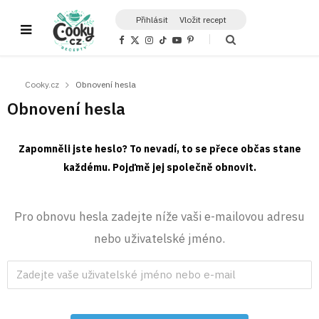
Přihlásit
Vložit recept
F
X
I
T
Y
P
a
(
n
i
o
i
c
T
s
k
u
n
e
w
t
T
T
t
b
i
a
o
u
e
Cooky.cz
Obnovení hesla
o
t
g
k
b
r
o
t
r
e
e
Obnovení hesla
k
e
a
s
r
m
t
)
Zapomněli jste heslo? To nevadí, to se přece občas stane
každému. Pojďmě jej společně obnovit.
Pro obnovu hesla zadejte níže vaši e-mailovou adresu
nebo uživatelské jméno.