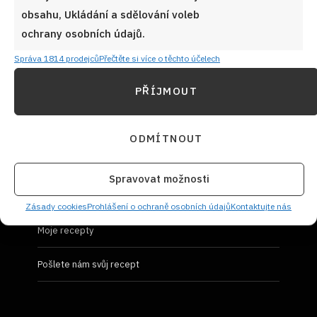
obsahu, Ukládání a sdělování voleb
Prohlášení o ochraně osobních údajů
ochrany osobních údajů.
Správa 1814 prodejců
Přečtěte si více o těchto účelech
PŘÍJMOUT
UŽIVATELSKÝ PROFIL
ODMÍTNOUT
Přihlásit se
Spravovat možnosti
Vložit recept
Zásady cookies
Prohlášení o ochraně osobních údajů
Kontaktujte nás
Moje recepty
Pošlete nám svůj recept