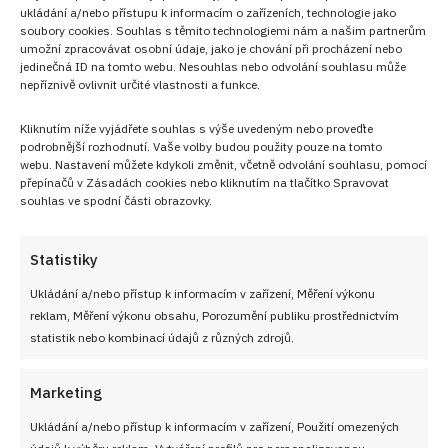
ukládání a/nebo přístupu k informacím o zařízeních, technologie jako
soubory cookies. Souhlas s těmito technologiemi nám a našim partnerům
umožní zpracovávat osobní údaje, jako je chování při procházení nebo
jedinečná ID na tomto webu. Nesouhlas nebo odvolání souhlasu může
nepříznivě ovlivnit určité vlastnosti a funkce.
NEZMEŠKEJTE ŽÁDNÝ RECEPT!
Kliknutím níže vyjádřete souhlas s výše uvedeným nebo proveďte
podrobnější rozhodnutí. Vaše volby budou použity pouze na tomto
Pro odběr nových receptů zadejte Vaši e-mailovou
webu. Nastavení můžete kdykoli změnit, včetně odvolání souhlasu, pomocí
adresu
přepínačů v Zásadách cookies nebo kliknutím na tlačítko Spravovat
souhlas ve spodní části obrazovky.
Statistiky
Ukládání a/nebo přístup k informacím v zařízení, Měření výkonu
CHCI RECEPTY E-MAILEM
reklam, Měření výkonu obsahu, Porozumění publiku prostřednictvím
statistik nebo kombinací údajů z různých zdrojů.
Marketing
UŽITEČNÉ ODKAZY
Ukládání a/nebo přístup k informacím v zařízení, Použití omezených
údajů k výběru reklam, Vytváření profilů pro personalizovanou