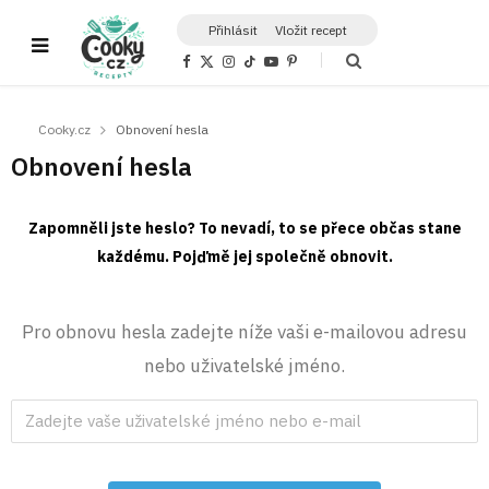
Přihlásit
Vložit recept
F
X
I
T
Y
P
a
(
n
i
o
i
c
T
s
k
u
n
e
w
t
T
T
t
b
i
a
o
u
e
Cooky.cz
Obnovení hesla
o
t
g
k
b
r
o
t
r
e
e
Obnovení hesla
k
e
a
s
r
m
t
)
Zapomněli jste heslo? To nevadí, to se přece občas stane
každému. Pojďmě jej společně obnovit.
Pro obnovu hesla zadejte níže vaši e-mailovou adresu
nebo uživatelské jméno.