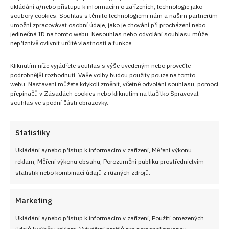
ukládání a/nebo přístupu k informacím o zařízeních, technologie jako
soubory cookies. Souhlas s těmito technologiemi nám a našim partnerům
umožní zpracovávat osobní údaje, jako je chování při procházení nebo
jedinečná ID na tomto webu. Nesouhlas nebo odvolání souhlasu může
nepříznivě ovlivnit určité vlastnosti a funkce.
NEZMEŠKEJTE ŽÁDNÝ RECEPT!
Kliknutím níže vyjádřete souhlas s výše uvedeným nebo proveďte
podrobnější rozhodnutí. Vaše volby budou použity pouze na tomto
Pro odběr nových receptů zadejte Vaši e-mailovou
webu. Nastavení můžete kdykoli změnit, včetně odvolání souhlasu, pomocí
adresu
přepínačů v Zásadách cookies nebo kliknutím na tlačítko Spravovat
souhlas ve spodní části obrazovky.
Statistiky
Ukládání a/nebo přístup k informacím v zařízení, Měření výkonu
CHCI RECEPTY E-MAILEM
reklam, Měření výkonu obsahu, Porozumění publiku prostřednictvím
statistik nebo kombinací údajů z různých zdrojů.
Marketing
UŽITEČNÉ ODKAZY
Ukládání a/nebo přístup k informacím v zařízení, Použití omezených
údajů k výběru reklam, Vytváření profilů pro personalizovanou