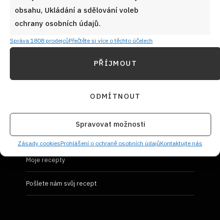
obsahu, Ukládání a sdělování voleb
Prohlášení o ochraně osobních údajů
ochrany osobních údajů.
Správa 1808 prodejců
Přečtěte si více o těchto účelech
PŘÍJMOUT
UŽIVATELSKÝ PROFIL
ODMÍTNOUT
Přihlásit se
Spravovat možnosti
Vložit recept
Zásady cookies
Prohlášení o ochraně osobních údajů
Kontaktujte nás
Moje recepty
Pošlete nám svůj recept