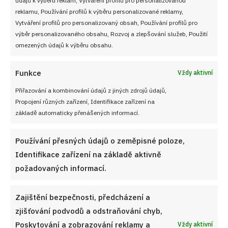
Soutěž pro Aktivní kuchaře 2024
reklamu, Používání profilů k výběru personalizované reklamy,
Vytváření profilů pro personalizovaný obsah, Používání profilů pro
Návody a otázky
výběr personalizovaného obsahu, Rozvoj a zlepšování služeb, Použití
omezených údajů k výběru obsahu.
Naši kuchaři
Funkce
Vždy aktivní
Redakce Cooky.cz
Přiřazování a kombinování údajů z jiných zdrojů údajů,
Propojení různých zařízení, Identifikace zařízení na
Reklama a spolupráce
základě automaticky přenášených informací.
O nás
Používání přesných údajů o zeměpisné poloze,
Kontaktujte nás
Identifikace zařízení na základě aktivně
požadovaných informací.
Používání souborů cookies
Zajištění bezpečnosti, předcházení a
Zásady ochrany osobních údaji
zjišťování podvodů a odstraňování chyb,
Poskytování a zobrazování reklamy a
Vždy aktivní
Zásady cookies