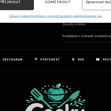
Používání souborů cookies
PŘÍJMOUT
ODMÍTNOUT
Spravovat mo
kace zařízení na základě automaticky přenášených informací.
Zásady ochrany osobních údaji
ání přesných údajů o zeměpisné poloze, Identifikace zařízení 
Zásady cookies
Prohlášení o ochraně osobních údajů
Kontaktujte nás
ě aktivně požadovaných informací.
Zásady cookies
Prohlášení o ochraně osobních ú
ění bezpečnosti, předcházení a zjišťování podvodů a
ňování chyb, Poskytování a zobrazování reklamy a
Vždy
, Ukládání a sdělování voleb ochrany osobních údajů.
INSTAGRAM
PINTEREST
RSS
YOU