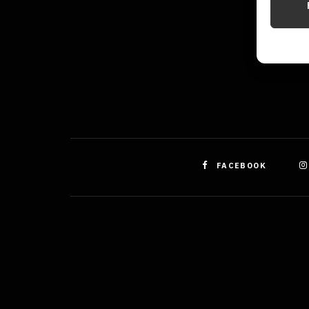
Identifi
Použív
základ
Zajišt
odstra
obsahu
FACEBOOK