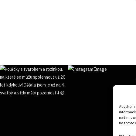
Abychom po
informací
našim par
na tomto w