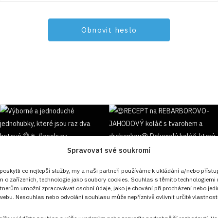
Spravovat své soukromí
Sledujte nás!
skytli co nejlepší služby, my a naši partneři používáme k ukládání a/nebo přístu
m o zařízeních, technologie jako soubory cookies. Souhlas s těmito technologiemi
tnerům umožní zpracovávat osobní údaje, jako je chování při procházení nebo jed
ebu. Nesouhlas nebo odvolání souhlasu může nepříznivě ovlivnit určité vlastnosti