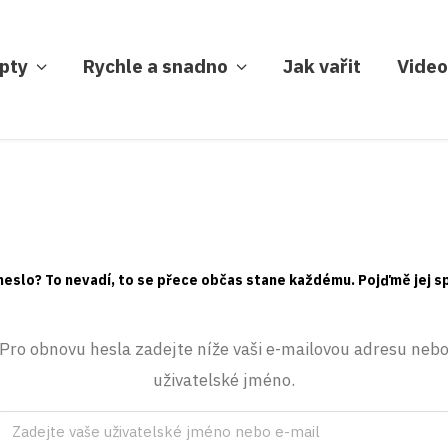
pty
Rychle a snadno
Jak vařit
Video
heslo? To nevadí, to se přece občas stane každému. Pojďmě jej s
Pro obnovu hesla zadejte níže vaši e-mailovou adresu neb
uživatelské jméno.