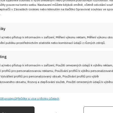
 níže vyjádřete souhlas s výše uvedeným nebo proveďte podrobnější rozhodnutí. Va
žity pouze na tomto webu. Nastavení můžete kdykoli změnit, včetně odvolání sou
epínačů v Zásadách cookies nebo kliknutím na tlačítko Spravovat souhlas ve spod
.
UŽITEČNÉ ODKAZY
tiky
Soutěž pro Aktivní kuchaře 2024
 adresu
 a/nebo přístup k informacím v zařízení, Měření výkonu reklam, Měření výkonu ob
Návody a otázky
ní publiku prostřednictvím statistik nebo kombinací údajů z různých zdrojů.
Naši kuchaři
ting
M
Redakce Cooky.cz
 a/nebo přístup k informacím v zařízení, Použití omezených údajů k výběru reklam,
í profilů pro personalizovanou reklamu, Používání profilů k výběru personalizovan
 Vytváření profilů pro personalizovaný obsah, Používání profilů pro výběr
Reklama a spolupráce
izovaného obsahu, Rozvoj a zlepšování služeb, Použití omezených údajů k výběru
O nás
08 prodejců
Přečtěte si více o těchto účelech
e
Kontaktujte nás
Vždy
ání a kombinování údajů z jiných zdrojů údajů, Propojení různých zařízení,