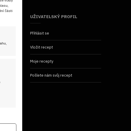
še volby
hlasu,
ní části
UŽIVATELSKÝ PROFIL
Přihlásit se
sahu,
Vložit recept
Moje recepty
Pošlete nám svůj recept
é
 aktivní