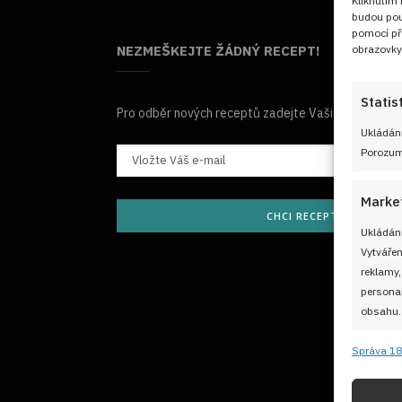
Kliknutím
budou pou
pomocí př
obrazovky
NEZMEŠKEJTE ŽÁDNÝ RECEPT!
Statis
Pro odběr nových receptů zadejte Vaši e-mailovou
Ukládání
Porozumě
Marke
CHCI RECEPTY E-MAILE
Ukládání
Vytvářen
reklamy,
personal
obsahu.
Správa 18
Funkc
Přiřazov