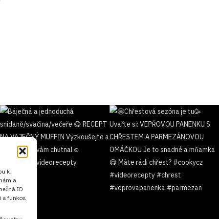
pu k
 nám a
inečná ID
 a funkce.